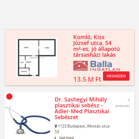
Komló, Kiss
József utca, 54
m²-es, jó állapotú
társasházi lakás
MEGNÉZEM
13.5 M Ft
Dr. Sashegyi Mihály
0
plasztikai sebész -
értékelés
Adler-Med Plasztikai
Sebészet
1123
Budapest,
Alkotás utca
53
3883988