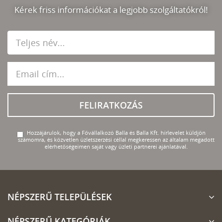
Kérek friss információkat a legjobb szolgáltatókról!
FELIRATKOZÁS
Hozzájárulok, hogy a Fővállalkozó Balla és Balla Kft. hírlevelet küldjön
számomra, és közvetlen üzletszerzési céllal megkeressen az általam megadott
elérhetőségeimen saját vagy üzleti partnerei ajánlatával.
NÉPSZERŰ TELEPÜLÉSEK
NÉPSZERŰ KATEGÓRIÁK