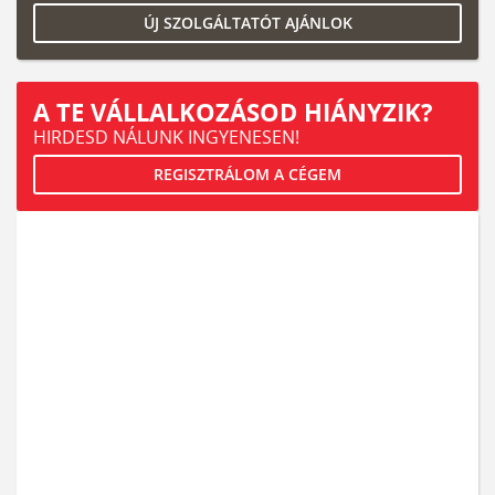
ÚJ SZOLGÁLTATÓT AJÁNLOK
A TE VÁLLALKOZÁSOD HIÁNYZIK?
HIRDESD NÁLUNK INGYENESEN!
REGISZTRÁLOM A CÉGEM