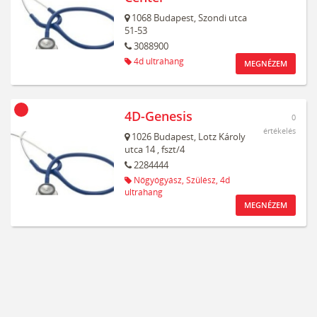
1068
Budapest,
Szondi utca
51-53
3088900
4d ultrahang
MEGNÉZEM
4D-Genesis
0
értékelés
1026
Budapest,
Lotz Károly
utca 14
, fszt/4
2284444
Nőgyógyász,
Szülész,
4d
ultrahang
MEGNÉZEM