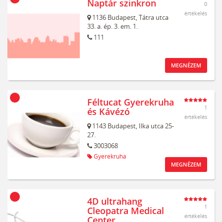
Naptár szinkron
0
értékelés
1136
Budapest,
Tátra utca
33. a. ép. 3. em. 1.
111
MEGNÉZEM
Féltucat Gyerekruha
1
és Kávézó
értékelés
1143
Budapest,
Ilka utca 25-
27.
3003068
Gyerekruha
MEGNÉZEM
4D ultrahang
1
Cleopatra Medical
értékelés
Center