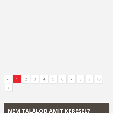
«
1
2
3
4
5
6
7
8
9
10
»
NEM TALÁLOD AMIT KERESEL?