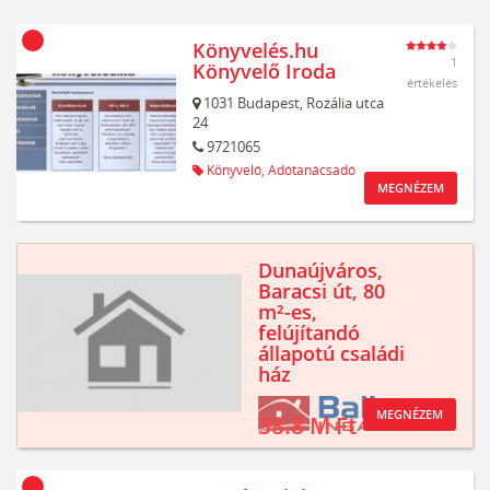
Könyvelés.hu
1
Könyvelő Iroda
értékelés
1031
Budapest,
Rozália utca
24
9721065
Könyvelő,
Adótanácsadó
MEGNÉZEM
Dunaújváros,
Baracsi út, 80
m²-es,
felújítandó
állapotú családi
ház
MEGNÉZEM
38.8 M Ft