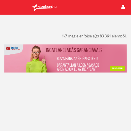
1-7
megjelenítése a(z)
83 361
elemből.