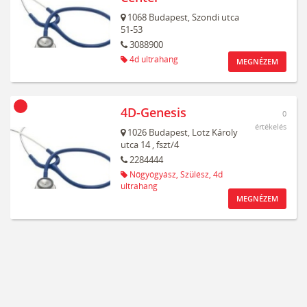
1068
Budapest,
Szondi utca
51-53
3088900
4d ultrahang
MEGNÉZEM
4D-Genesis
0
értékelés
1026
Budapest,
Lotz Károly
utca 14
, fszt/4
2284444
Nőgyógyász,
Szülész,
4d
ultrahang
MEGNÉZEM