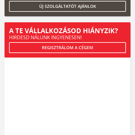
ÚJ SZOLGÁLTATÓT AJÁNLOK
A TE VÁLLALKOZÁSOD HIÁNYZIK?
HIRDESD NÁLUNK INGYENESEN!
REGISZTRÁLOM A CÉGEM