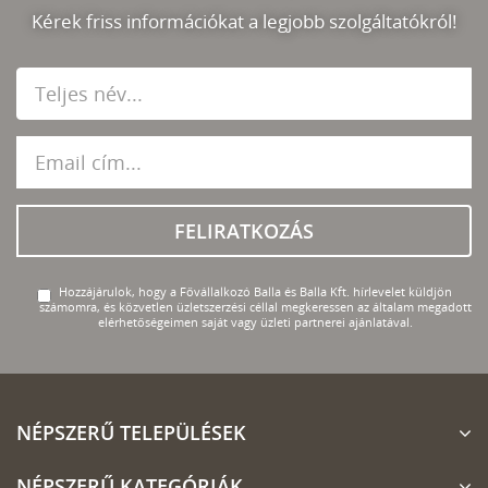
Kérek friss információkat a legjobb szolgáltatókról!
FELIRATKOZÁS
Hozzájárulok, hogy a Fővállalkozó Balla és Balla Kft. hírlevelet küldjön
számomra, és közvetlen üzletszerzési céllal megkeressen az általam megadott
elérhetőségeimen saját vagy üzleti partnerei ajánlatával.
NÉPSZERŰ TELEPÜLÉSEK
NÉPSZERŰ KATEGÓRIÁK