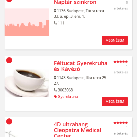
Naptár szinkron
0
értékelés
1136
Budapest,
Tátra utca
33. a. ép. 3. em. 1.
111
MEGNÉZEM
Féltucat Gyerekruha
1
és Kávézó
értékelés
1143
Budapest,
Ilka utca 25-
27.
3003068
Gyerekruha
MEGNÉZEM
4D ultrahang
1
Cleopatra Medical
értékelés
Center