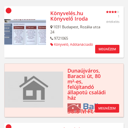
Könyvelés.hu
1
Könyvelő Iroda
értékelés
1031
Budapest,
Rozália utca
24
9721065
Könyvelő,
Adótanácsadó
MEGNÉZEM
Dunaújváros,
Baracsi út, 80
m²-es,
felújítandó
állapotú családi
ház
MEGNÉZEM
38.8 M Ft