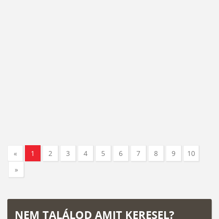
«
1
2
3
4
5
6
7
8
9
10
»
NEM TALÁLOD AMIT KERESEL?