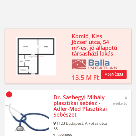
Komló, Kiss
József utca, 54
m²-es, jó állapotú
társasházi lakás
MEGNÉZEM
13.5 M Ft
Dr. Sashegyi Mihály
0
plasztikai sebész -
értékelés
Adler-Med Plasztikai
Sebészet
1123
Budapest,
Alkotás utca
53
3883988