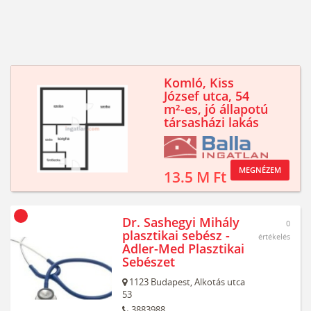
Komló, Kiss
József utca, 54
m²-es, jó állapotú
társasházi lakás
MEGNÉZEM
13.5 M Ft
Dr. Sashegyi Mihály
0
plasztikai sebész -
értékelés
Adler-Med Plasztikai
Sebészet
1123
Budapest,
Alkotás utca
53
3883988