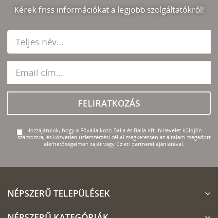
Kérek friss információkat a legjobb szolgáltatókról!
FELIRATKOZÁS
Hozzájárulok, hogy a Fővállalkozó Balla és Balla Kft. hírlevelet küldjön
számomra, és közvetlen üzletszerzési céllal megkeressen az általam megadott
elérhetőségeimen saját vagy üzleti partnerei ajánlatával.
NÉPSZERŰ TELEPÜLÉSEK
NÉPSZERŰ KATEGÓRIÁK