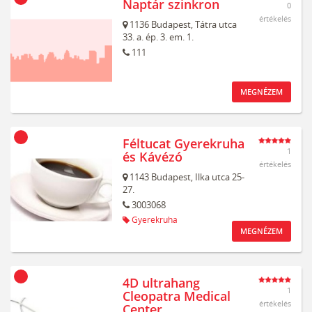
Naptár szinkron
0
értékelés
1136
Budapest,
Tátra utca
33. a. ép. 3. em. 1.
111
MEGNÉZEM
Féltucat Gyerekruha
1
és Kávézó
értékelés
1143
Budapest,
Ilka utca 25-
27.
3003068
Gyerekruha
MEGNÉZEM
4D ultrahang
1
Cleopatra Medical
értékelés
Center