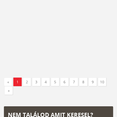
«
1
2
3
4
5
6
7
8
9
10
»
NEM TALÁLOD AMIT KERESEL?