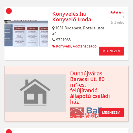
Könyvelés.hu
1
Könyvelő Iroda
értékelés
1031
Budapest,
Rozália utca
24
9721065
Könyvelő,
Adótanácsadó
MEGNÉZEM
Dunaújváros,
Baracsi út, 80
m²-es,
felújítandó
állapotú családi
ház
MEGNÉZEM
38.8 M Ft