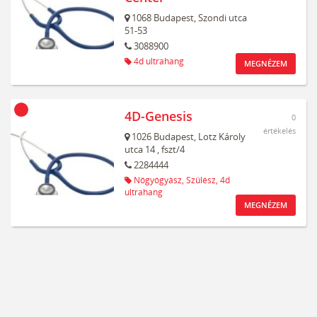
1068
Budapest,
Szondi utca
51-53
3088900
4d ultrahang
MEGNÉZEM
4D-Genesis
0
értékelés
1026
Budapest,
Lotz Károly
utca 14
, fszt/4
2284444
Nőgyógyász,
Szülész,
4d
ultrahang
MEGNÉZEM