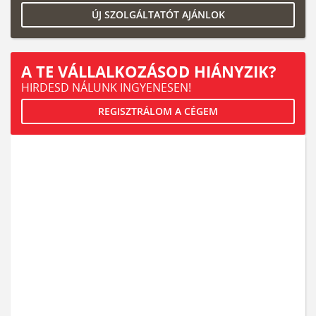
ÚJ SZOLGÁLTATÓT AJÁNLOK
A TE VÁLLALKOZÁSOD HIÁNYZIK?
HIRDESD NÁLUNK INGYENESEN!
REGISZTRÁLOM A CÉGEM