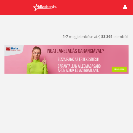
1-7
megjelenítése a(z)
83 361
elemből.