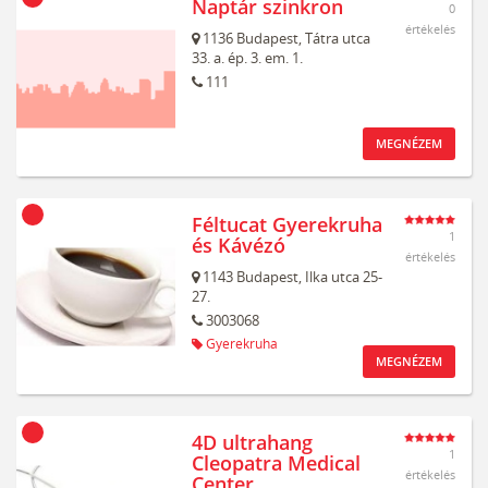
Naptár szinkron
0
értékelés
1136
Budapest,
Tátra utca
33. a. ép. 3. em. 1.
111
MEGNÉZEM
Féltucat Gyerekruha
1
és Kávézó
értékelés
1143
Budapest,
Ilka utca 25-
27.
3003068
Gyerekruha
MEGNÉZEM
4D ultrahang
1
Cleopatra Medical
értékelés
Center