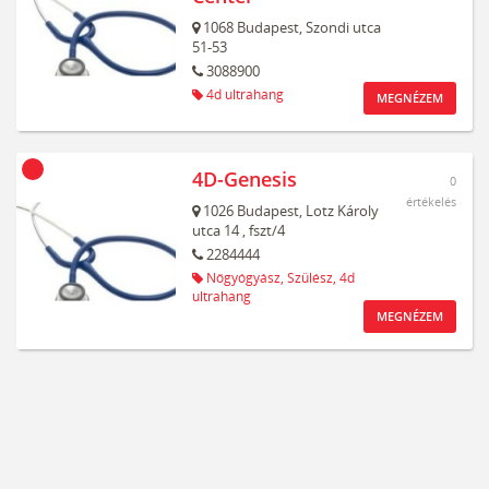
1068
Budapest,
Szondi utca
51-53
3088900
4d ultrahang
MEGNÉZEM
4D-Genesis
0
értékelés
1026
Budapest,
Lotz Károly
utca 14
, fszt/4
2284444
Nőgyógyász,
Szülész,
4d
ultrahang
MEGNÉZEM