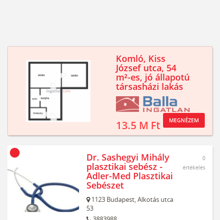
Komló, Kiss
József utca, 54
m²-es, jó állapotú
társasházi lakás
MEGNÉZEM
13.5 M Ft
Dr. Sashegyi Mihály
0
plasztikai sebész -
értékelés
Adler-Med Plasztikai
Sebészet
1123
Budapest,
Alkotás utca
53
3883988