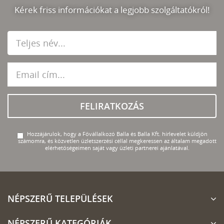
Kérek friss információkat a legjobb szolgáltatókról!
FELIRATKOZÁS
Hozzájárulok, hogy a Fővállalkozó Balla és Balla Kft. hírlevelet küldjön
számomra, és közvetlen üzletszerzési céllal megkeressen az általam megadott
elérhetőségeimen saját vagy üzleti partnerei ajánlatával.
NÉPSZERŰ TELEPÜLÉSEK
NÉPSZERŰ KATEGÓRIÁK