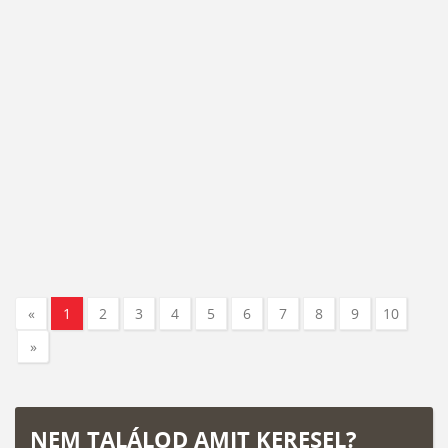
«
1
2
3
4
5
6
7
8
9
10
»
NEM TALÁLOD AMIT KERESEL?