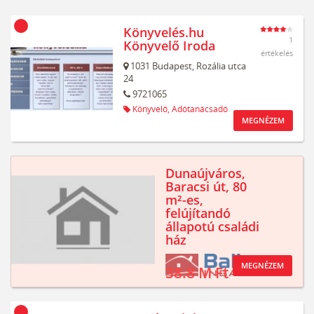
Könyvelés.hu
1
Könyvelő Iroda
értékelés
1031
Budapest,
Rozália utca
24
9721065
Könyvelő,
Adótanácsadó
MEGNÉZEM
Dunaújváros,
Baracsi út, 80
m²-es,
felújítandó
állapotú családi
ház
MEGNÉZEM
38.8 M Ft