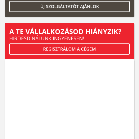
ÚJ SZOLGÁLTATÓT AJÁNLOK
A TE VÁLLALKOZÁSOD HIÁNYZIK?
HIRDESD NÁLUNK INGYENESEN!
REGISZTRÁLOM A CÉGEM