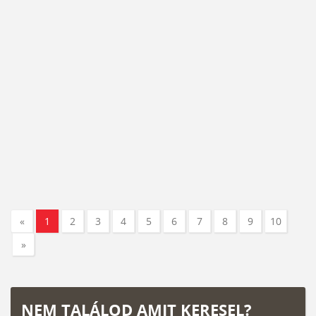
«
1
2
3
4
5
6
7
8
9
10
»
NEM TALÁLOD AMIT KERESEL?