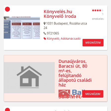
Könyvelés.hu
1
Könyvelő Iroda
értékelés
1031
Budapest,
Rozália utca
24
9721065
Könyvelő,
Adótanácsadó
MEGNÉZEM
Dunaújváros,
Baracsi út, 80
m²-es,
felújítandó
állapotú családi
ház
MEGNÉZEM
38.8 M Ft