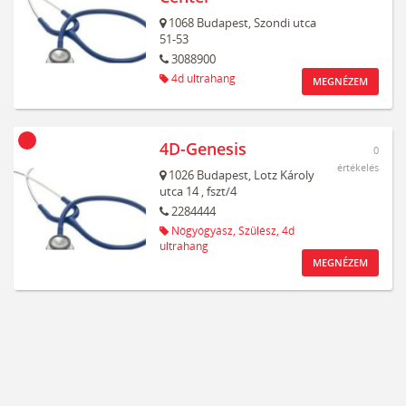
1068
Budapest,
Szondi utca
51-53
3088900
4d ultrahang
MEGNÉZEM
4D-Genesis
0
értékelés
1026
Budapest,
Lotz Károly
utca 14
, fszt/4
2284444
Nőgyógyász,
Szülész,
4d
ultrahang
MEGNÉZEM