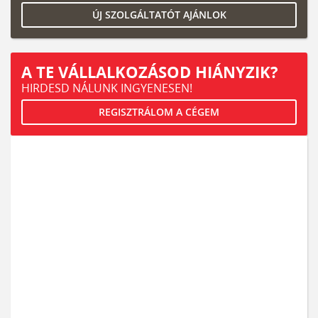
ÚJ SZOLGÁLTATÓT AJÁNLOK
A TE VÁLLALKOZÁSOD HIÁNYZIK?
HIRDESD NÁLUNK INGYENESEN!
REGISZTRÁLOM A CÉGEM