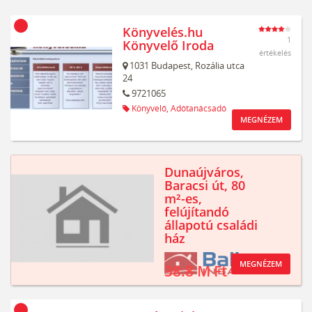
Könyvelés.hu
1
Könyvelő Iroda
értékelés
1031
Budapest,
Rozália utca
24
9721065
Könyvelő,
Adótanácsadó
MEGNÉZEM
Dunaújváros,
Baracsi út, 80
m²-es,
felújítandó
állapotú családi
ház
MEGNÉZEM
38.8 M Ft