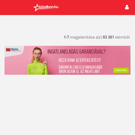
1-7
megjelenítése a(z)
83 361
elemből.