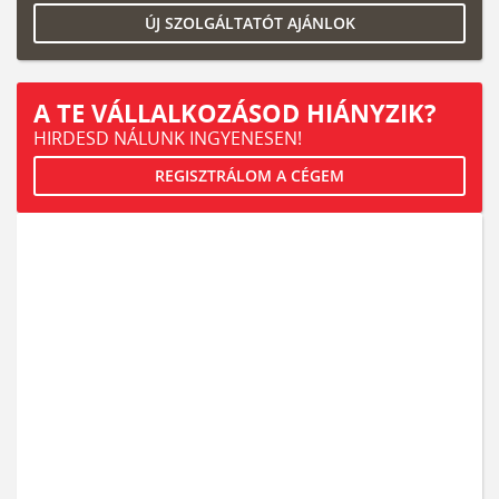
ÚJ SZOLGÁLTATÓT AJÁNLOK
A TE VÁLLALKOZÁSOD HIÁNYZIK?
HIRDESD NÁLUNK INGYENESEN!
REGISZTRÁLOM A CÉGEM