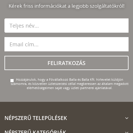
Kérek friss információkat a legjobb szolgáltatókról!
FELIRATKOZÁS
Hozzájárulok, hogy a Fővállalkozó Balla és Balla Kft. hírlevelet küldjön
számomra, és közvetlen üzletszerzési céllal megkeressen az általam megadott
elérhetőségeimen saját vagy üzleti partnerei ajánlatával.
NÉPSZERŰ TELEPÜLÉSEK
NÉPSZERŰ KATEGÓRIÁK