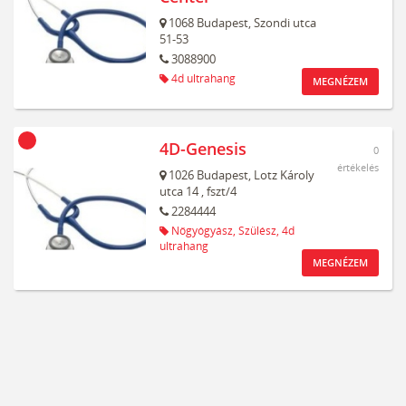
1068
Budapest,
Szondi utca
51-53
3088900
4d ultrahang
MEGNÉZEM
4D-Genesis
0
értékelés
1026
Budapest,
Lotz Károly
utca 14
, fszt/4
2284444
Nőgyógyász,
Szülész,
4d
ultrahang
MEGNÉZEM