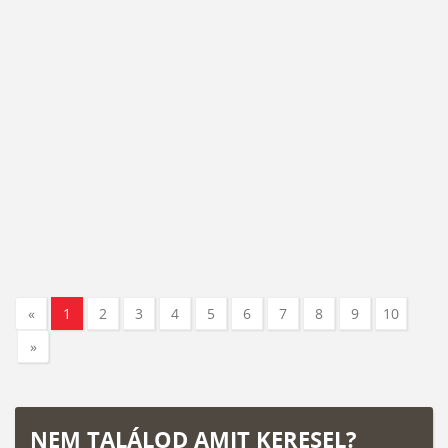
«
1
2
3
4
5
6
7
8
9
10
»
NEM TALÁLOD AMIT KERESEL?