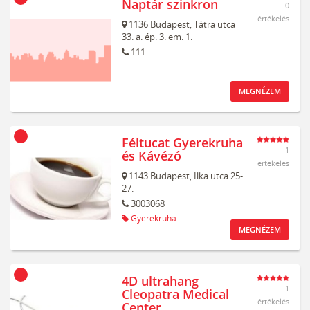
Naptár szinkron
0
értékelés
1136
Budapest,
Tátra utca
33. a. ép. 3. em. 1.
111
MEGNÉZEM
Féltucat Gyerekruha
1
és Kávézó
értékelés
1143
Budapest,
Ilka utca 25-
27.
3003068
Gyerekruha
MEGNÉZEM
4D ultrahang
1
Cleopatra Medical
értékelés
Center