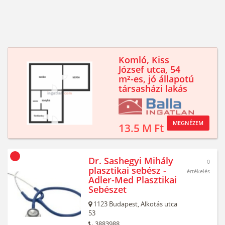
Komló, Kiss
József utca, 54
m²-es, jó állapotú
társasházi lakás
MEGNÉZEM
13.5 M Ft
Dr. Sashegyi Mihály
0
plasztikai sebész -
értékelés
Adler-Med Plasztikai
Sebészet
1123
Budapest,
Alkotás utca
53
3883988