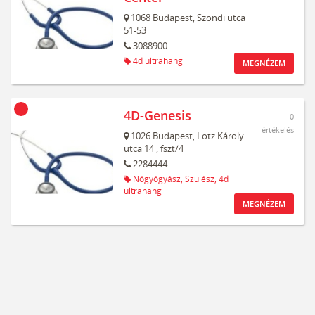
1068
Budapest,
Szondi utca
51-53
3088900
4d ultrahang
MEGNÉZEM
4D-Genesis
0
értékelés
1026
Budapest,
Lotz Károly
utca 14
, fszt/4
2284444
Nőgyógyász,
Szülész,
4d
ultrahang
MEGNÉZEM