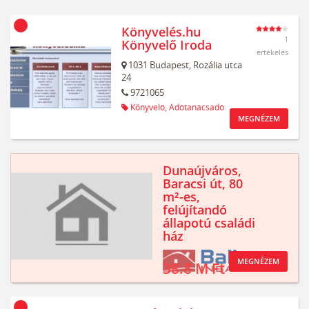
Könyvelés.hu
1
Könyvelő Iroda
értékelés
1031
Budapest,
Rozália utca
24
9721065
Könyvelő,
Adótanácsadó
MEGNÉZEM
Dunaújváros,
Baracsi út, 80
m²-es,
felújítandó
állapotú családi
ház
MEGNÉZEM
38.8 M Ft