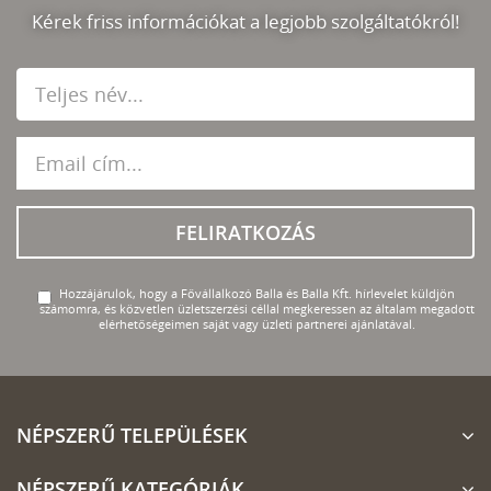
Kérek friss információkat a legjobb szolgáltatókról!
FELIRATKOZÁS
Hozzájárulok, hogy a Fővállalkozó Balla és Balla Kft. hírlevelet küldjön
számomra, és közvetlen üzletszerzési céllal megkeressen az általam megadott
elérhetőségeimen saját vagy üzleti partnerei ajánlatával.
NÉPSZERŰ TELEPÜLÉSEK
NÉPSZERŰ KATEGÓRIÁK