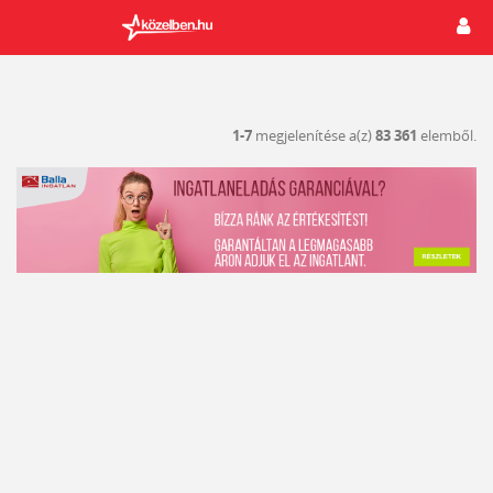
1-7
megjelenítése a(z)
83 361
elemből.