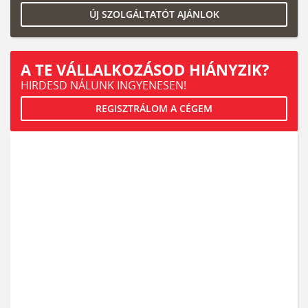
ÚJ SZOLGÁLTATÓT AJÁNLOK
A TE VÁLLALKOZÁSOD HIÁNYZIK?
HIRDESD NÁLUNK INGYENESEN!
REGISZTRÁLOM A CÉGEM