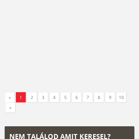
«
1
2
3
4
5
6
7
8
9
10
»
NEM TALÁLOD AMIT KERESEL?