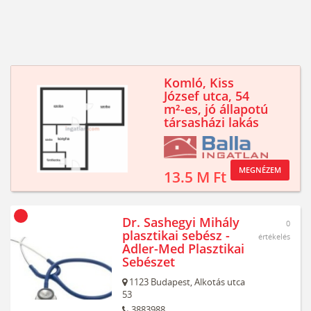
Komló, Kiss
József utca, 54
m²-es, jó állapotú
társasházi lakás
MEGNÉZEM
13.5 M Ft
Dr. Sashegyi Mihály
0
plasztikai sebész -
értékelés
Adler-Med Plasztikai
Sebészet
1123
Budapest,
Alkotás utca
53
3883988