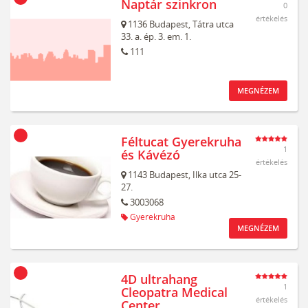
Naptár szinkron
0
értékelés
1136
Budapest,
Tátra utca
33. a. ép. 3. em. 1.
111
MEGNÉZEM
Féltucat Gyerekruha
1
és Kávézó
értékelés
1143
Budapest,
Ilka utca 25-
27.
3003068
Gyerekruha
MEGNÉZEM
4D ultrahang
1
Cleopatra Medical
értékelés
Center