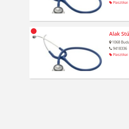
Plasztikai
Alak Stú
1068
Buda
9418336
Plasztikai