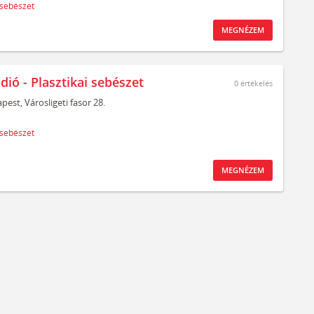
 sebészet
MEGNÉZEM
dió - Plasztikai sebészet
0
értékelés
pest,
Városligeti fasor 28.
 sebészet
MEGNÉZEM