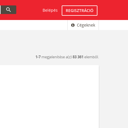
search
Belépés
REGISZTRÁCIÓ
Cégeknek
1-7
megjelenítése a(z)
83 361
elemből.