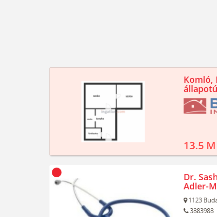
Komló, K
állapotú
13.5 M
Dr. Sash
Adler-M
1123
Buda
3883988