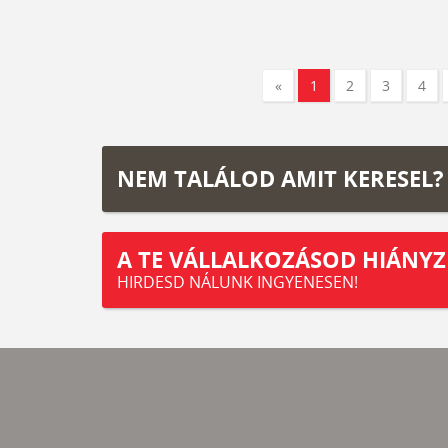
«
1
2
3
4
NEM TALÁLOD AMIT KERESEL?
A TE VÁLLALKOZÁSOD HIÁNYZ
HIRDESD NÁLUNK INGYENESEN!