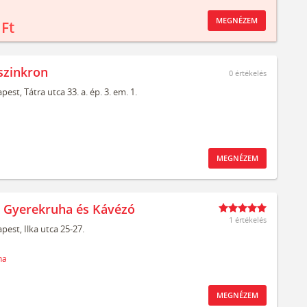
MEGNÉZEM
 Ft
szinkron
0
értékelés
pest,
Tátra utca 33. a. ép. 3. em. 1.
MEGNÉZEM
t Gyerekruha és Kávézó
1 értékelés
pest,
Ilka utca 25-27.
ha
MEGNÉZEM