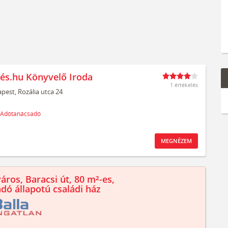
és.hu Könyvelő Iroda
1 értékelés
pest,
Rozália utca 24
Adótanácsadó
MEGNÉZEM
áros, Baracsi út, 80 m²-es,
ndó állapotú családi ház