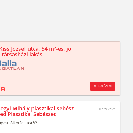
iss József utca, 54 m²-es, jó
 társasházi lakás
MEGNÉZEM
 Ft
egyi Mihály plasztikai sebész -
0
értékelés
ed Plasztikai Sebészet
pest,
Alkotás utca 53