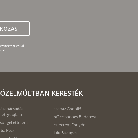
TKOZÁS
tszerzési céllal
val.
ÖZELMÚLTBAN KERESTÉK
ótanácsadás
szerviz Gödöllő
rettyóújfalu
office shooes Budapest
sungel étterem
étteerem Fonyód
ba Pécs
lulu Budapest