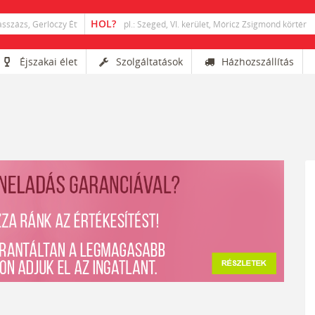
Éjszakai élet
Szolgáltatások
Házhozszállítás