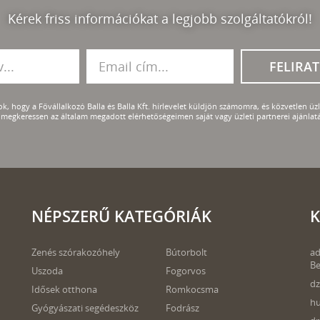
Kérek friss információkat a legjobb szolgáltatókról!
FELIRA
k, hogy a Fővállalkozó Balla és Balla Kft. hírlevelet küldjön számomra, és közvetlen üzle
megkeressen az általam megadott elérhetőségeimen saját vagy üzleti partnerei ajánlatá
NÉPSZERŰ KATEGÓRIÁK
K
Zenés szórakozóhely
Bútorbolt
ad
Be
Uszoda
Fogorvos
dz
Idősek otthona
Romkocsma
hu
Gyógyászati segédeszköz
Fodrász