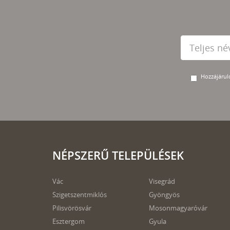
Hozzájárulo
NÉPSZERŰ TELEPÜLÉSEK
Vác
Visegrád
Szigetszentmiklós
Gyöngyös
Pilisvörösvár
Mosonmagyaróvár
Esztergom
Gyula