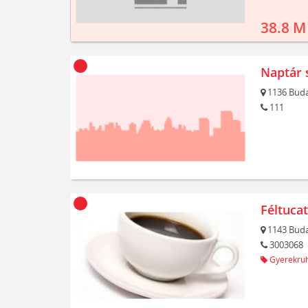
38.8 M
Naptár 
1136
Buda
111
Féltuca
1143
Buda
3003068
Gyerekru