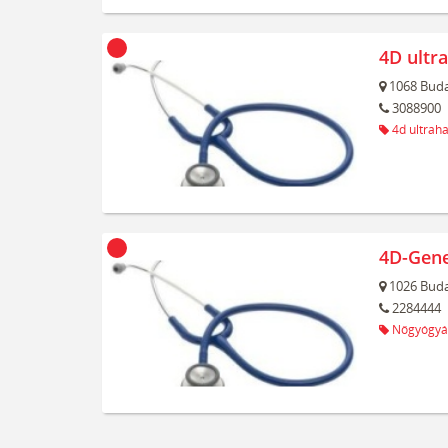
4D ultr
1068
Buda
3088900
4d ultrah
4D-Gene
1026
Buda
2284444
Nőgyógyá