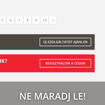
5
6
7
8
9
10
»
ÚJ SZOLGÁLTATÓT AJÁNLOK
IK?
REGISZTRÁLOM A CÉGEM
NE MARADJ LE!