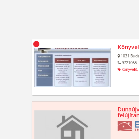
Könyvel
1031
Buda
9721065
Könyvelő,
Dunaújv
felújíta