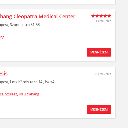
ahang Cleopatra Medical Center
1 értékelés
pest,
Szondi utca 51-53
ang
MEGNÉZEM
sis
0
értékelés
pest,
Lotz Károly utca 14
, fszt/4
sz,
Szülész,
4d ultrahang
MEGNÉZEM