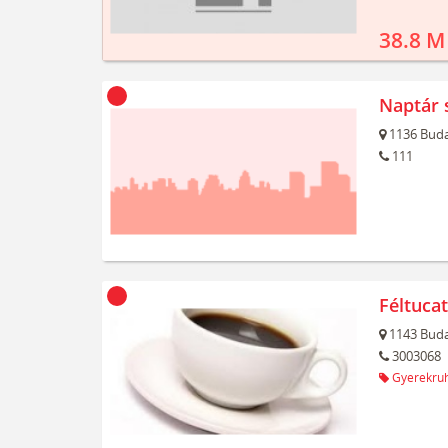
38.8 M
Naptár 
1136
Buda
111
Féltuca
1143
Buda
3003068
Gyerekru