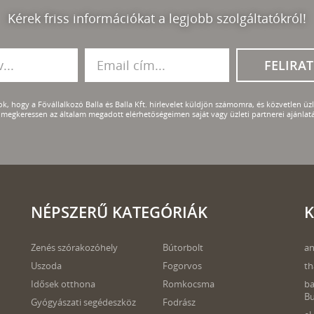
Kérek friss információkat a legjobb szolgáltatókról!
FELIRA
k, hogy a Fővállalkozó Balla és Balla Kft. hírlevelet küldjön számomra, és közvetlen üzle
megkeressen az általam megadott elérhetőségeimen saját vagy üzleti partnerei ajánlatá
NÉPSZERŰ KATEGÓRIÁK
K
Zenés szórakozóhely
Bútorbolt
an
Uszoda
Fogorvos
th
Idősek otthona
Romkocsma
ba
B
Gyógyászati segédeszköz
Fodrász