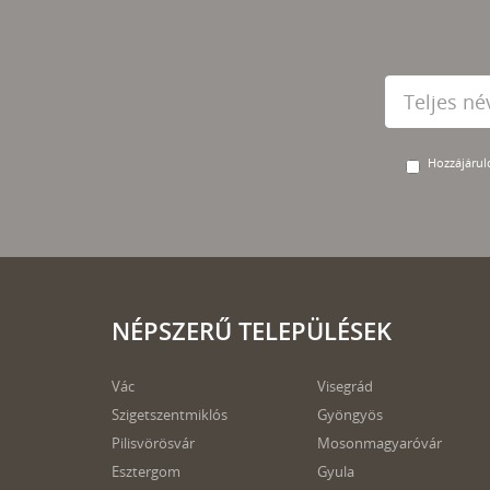
Hozzájárulo
NÉPSZERŰ TELEPÜLÉSEK
Vác
Visegrád
Szigetszentmiklós
Gyöngyös
Pilisvörösvár
Mosonmagyaróvár
Esztergom
Gyula