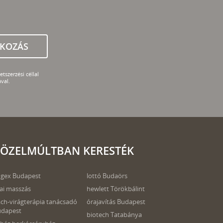
TKOZÁS
tszerzési céllal
val.
ÖZELMÚLTBAN KERESTÉK
gex Budapest
lottó Budaörs
ai masszás
hewlett Törökbálint
ch-virágterápia tanácsadó
órajavítás Budapest
udapest
biotech Tatabánya