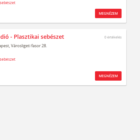
 sebészet
MEGNÉZEM
dió - Plasztikai sebészet
0
értékelés
pest,
Városligeti fasor 28.
 sebészet
MEGNÉZEM