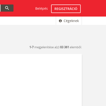
search
Belépés
REGISZTRÁCIÓ
Cégeknek
1-7
megjelenítése a(z)
83 361
elemből.