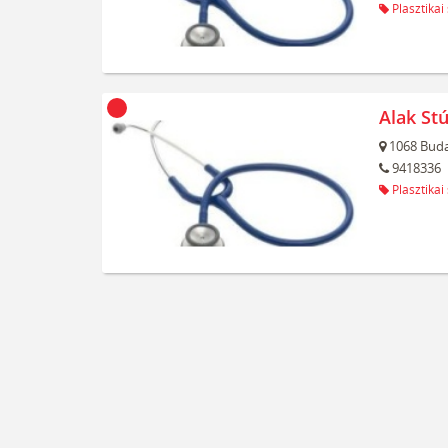
Plasztikai
Alak Stú
1068
Buda
9418336
Plasztikai