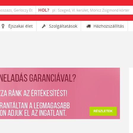
Éjszakai élet
Szolgáltatások
Házhozszállítás