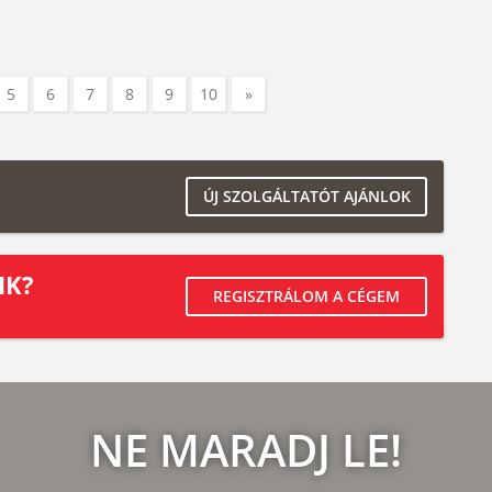
5
6
7
8
9
10
»
ÚJ SZOLGÁLTATÓT AJÁNLOK
IK?
REGISZTRÁLOM A CÉGEM
NE MARADJ LE!