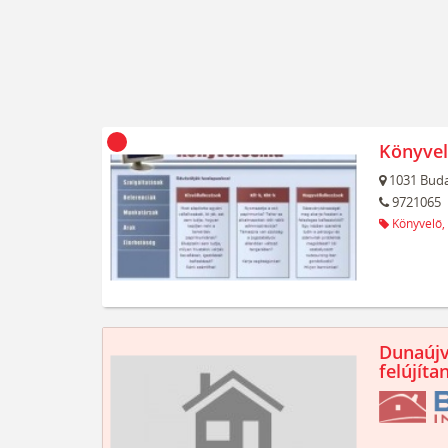
Könyvel
1031
Buda
9721065
Könyvelő,
Dunaújv
felújíta