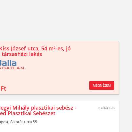
iss József utca, 54 m²-es, jó
 társasházi lakás
MEGNÉZEM
 Ft
egyi Mihály plasztikai sebész -
0
értékelés
ed Plasztikai Sebészet
pest,
Alkotás utca 53