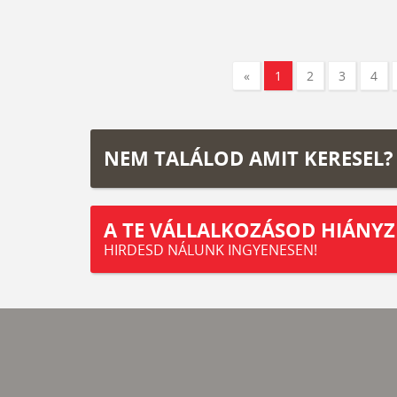
«
1
2
3
4
NEM TALÁLOD AMIT KERESEL?
A TE VÁLLALKOZÁSOD HIÁNYZ
HIRDESD NÁLUNK INGYENESEN!