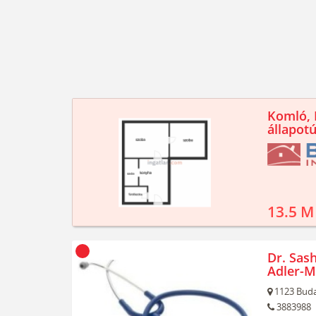
Komló, K
állapotú
13.5 M
Dr. Sash
Adler-M
1123
Buda
3883988