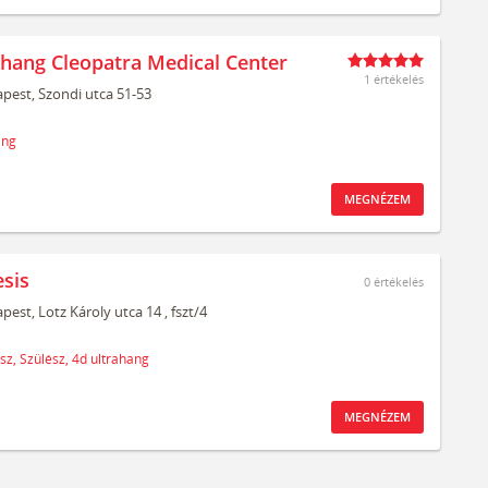
ahang Cleopatra Medical Center
1 értékelés
pest,
Szondi utca 51-53
ang
MEGNÉZEM
sis
0
értékelés
pest,
Lotz Károly utca 14
, fszt/4
sz,
Szülész,
4d ultrahang
MEGNÉZEM