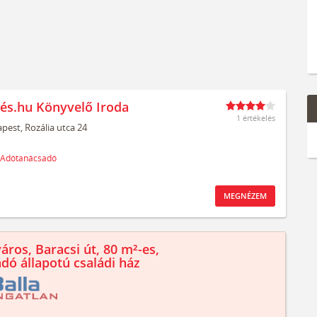
és.hu Könyvelő Iroda
1 értékelés
pest,
Rozália utca 24
Adótanácsadó
MEGNÉZEM
áros, Baracsi út, 80 m²-es,
ndó állapotú családi ház