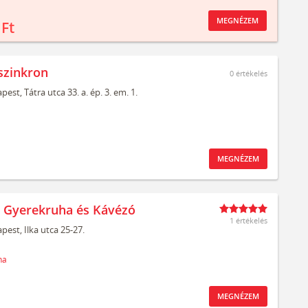
MEGNÉZEM
 Ft
szinkron
0
értékelés
pest,
Tátra utca 33. a. ép. 3. em. 1.
MEGNÉZEM
t Gyerekruha és Kávézó
1 értékelés
pest,
Ilka utca 25-27.
ha
MEGNÉZEM