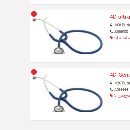
4D ultr
1068
Buda
3088900
4d ultrah
4D-Gene
1026
Buda
2284444
Nőgyógyá