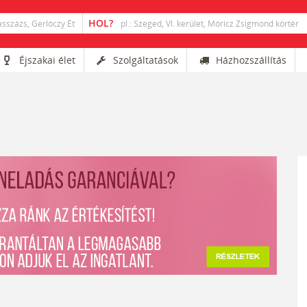
Éjszakai élet
Szolgáltatások
Házhozszállítás