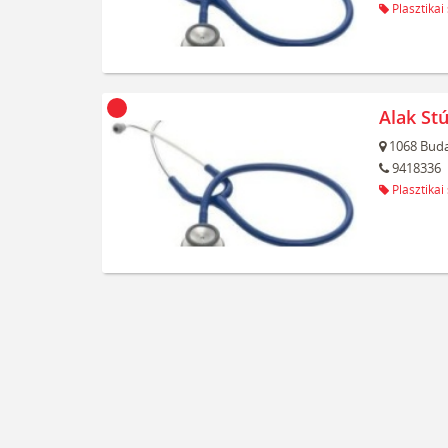
Plasztikai
Alak Stú
1068
Buda
9418336
Plasztikai