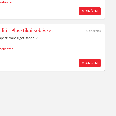
 sebészet
MEGNÉZEM
dió - Plasztikai sebészet
0
értékelés
pest,
Városligeti fasor 28.
 sebészet
MEGNÉZEM