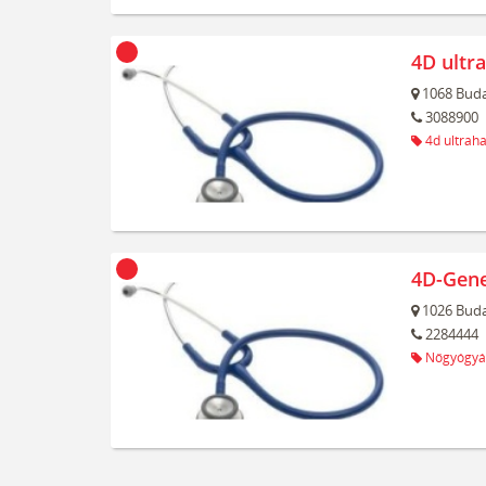
4D ultr
1068
Buda
3088900
4d ultrah
4D-Gene
1026
Buda
2284444
Nőgyógyá