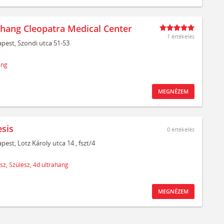
ahang Cleopatra Medical Center
1 értékelés
pest,
Szondi utca 51-53
ang
MEGNÉZEM
sis
0
értékelés
pest,
Lotz Károly utca 14
, fszt/4
sz,
Szülész,
4d ultrahang
MEGNÉZEM