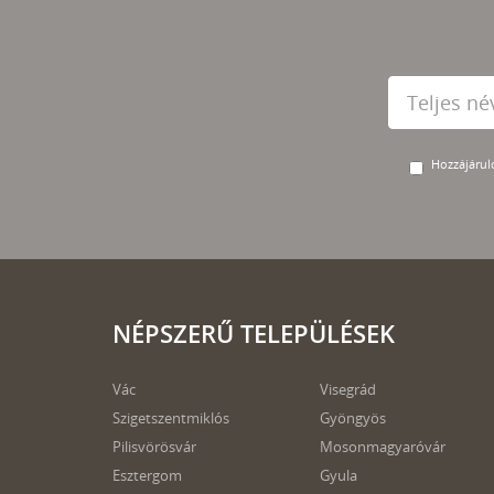
Hozzájárulo
NÉPSZERŰ TELEPÜLÉSEK
Vác
Visegrád
Szigetszentmiklós
Gyöngyös
Pilisvörösvár
Mosonmagyaróvár
Esztergom
Gyula