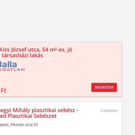
iss József utca, 54 m²-es, jó
 társasházi lakás
MEGNÉZEM
 Ft
egyi Mihály plasztikai sebész -
0
értékelés
ed Plasztikai Sebészet
pest,
Alkotás utca 53