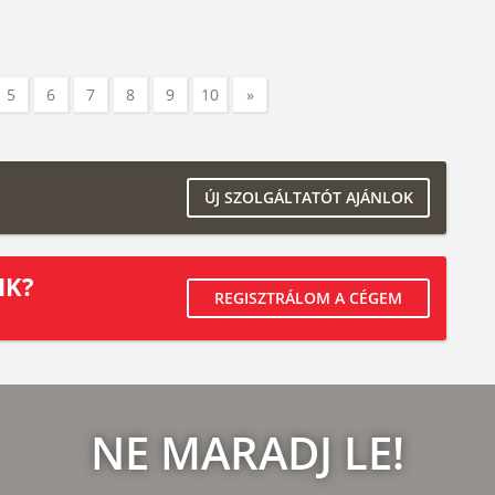
5
6
7
8
9
10
»
ÚJ SZOLGÁLTATÓT AJÁNLOK
IK?
REGISZTRÁLOM A CÉGEM
NE MARADJ LE!