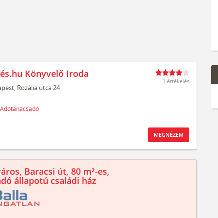
és.hu Könyvelő Iroda
1 értékelés
pest,
Rozália utca 24
Adótanácsadó
MEGNÉZEM
áros, Baracsi út, 80 m²-es,
ndó állapotú családi ház