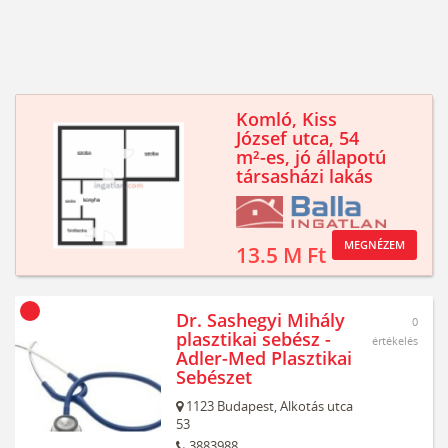
Komló, Kiss
József utca, 54
m²-es, jó állapotú
társasházi lakás
MEGNÉZEM
13.5 M Ft
Dr. Sashegyi Mihály
0
plasztikai sebész -
értékelés
Adler-Med Plasztikai
Sebészet
1123
Budapest,
Alkotás utca
53
3883988