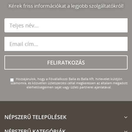
Kérek friss információkat a legjobb szolgáltatókról!
FELIRATKOZÁS
Hozzájárulok, hogy a Fővállalkozó Balla és Balla Kft. hírlevelet küldjön
számomra, és közvetlen üzletszerzési céllal megkeressen az általam megadott
elérhetőségeimen saját vagy üzleti partnerei ajánlatával.
NÉPSZERŰ TELEPÜLÉSEK
NÉPSZERŰ KATEGÓRIÁK