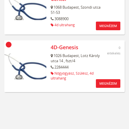
1068
Budapest,
Szondi utca
51-53
3088900
4d ultrahang
MEGNÉZEM
4D-Genesis
0
értékelés
1026
Budapest,
Lotz Károly
utca 14
, fszt/4
2284444
Nőgyógyász,
Szülész,
4d
ultrahang
MEGNÉZEM