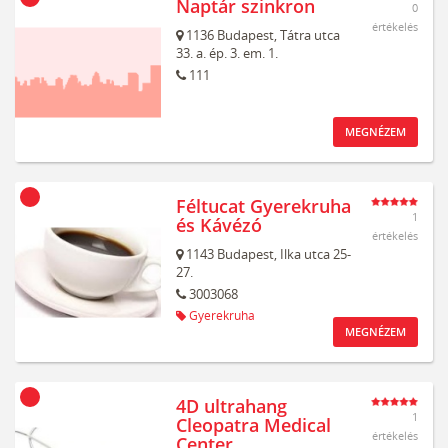
Naptár szinkron
0
értékelés
1136
Budapest,
Tátra utca
33. a. ép. 3. em. 1.
111
MEGNÉZEM
Féltucat Gyerekruha
1
és Kávézó
értékelés
1143
Budapest,
Ilka utca 25-
27.
3003068
Gyerekruha
MEGNÉZEM
4D ultrahang
1
Cleopatra Medical
értékelés
Center