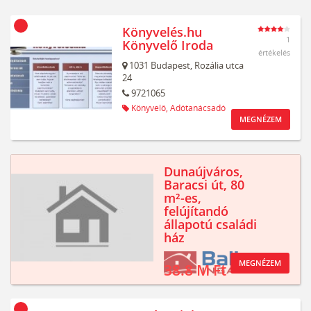
Könyvelés.hu
1
Könyvelő Iroda
értékelés
1031
Budapest,
Rozália utca
24
9721065
Könyvelő,
Adótanácsadó
MEGNÉZEM
Dunaújváros,
Baracsi út, 80
m²-es,
felújítandó
állapotú családi
ház
MEGNÉZEM
38.8 M Ft