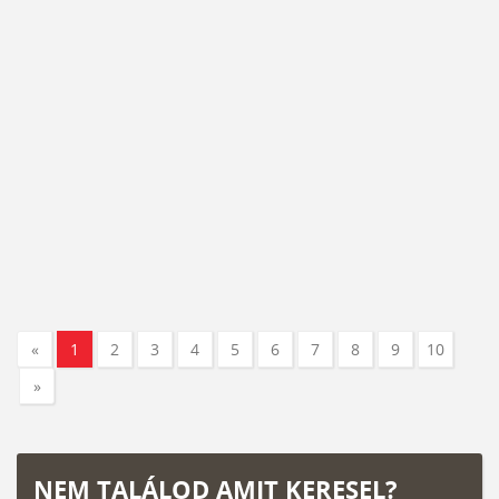
«
1
2
3
4
5
6
7
8
9
10
»
NEM TALÁLOD AMIT KERESEL?