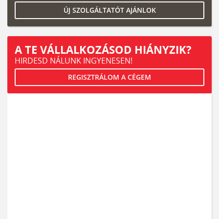
ÚJ SZOLGÁLTATÓT AJÁNLOK
A TE VÁLLALKOZÁSOD HIÁNYZIK?
HIRDESD NÁLUNK INGYENESEN!
REGISZTRÁLOM A CÉGEM