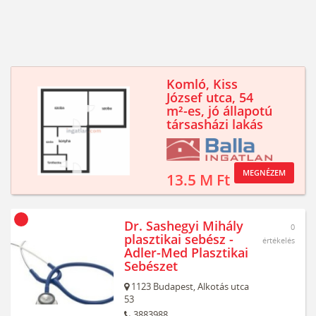
Komló, Kiss
József utca, 54
m²-es, jó állapotú
társasházi lakás
MEGNÉZEM
13.5 M Ft
Dr. Sashegyi Mihály
0
plasztikai sebész -
értékelés
Adler-Med Plasztikai
Sebészet
1123
Budapest,
Alkotás utca
53
3883988