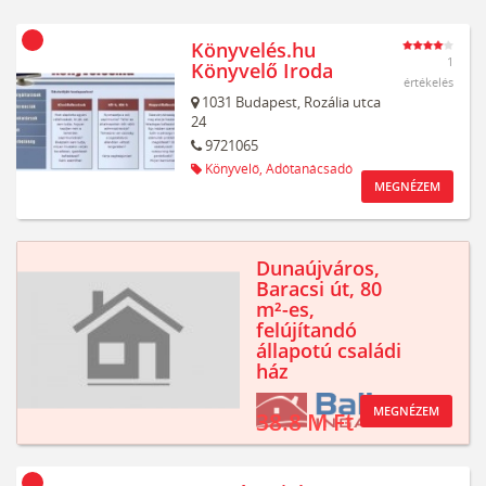
Könyvelés.hu
1
Könyvelő Iroda
értékelés
1031
Budapest,
Rozália utca
24
9721065
Könyvelő,
Adótanácsadó
MEGNÉZEM
Dunaújváros,
Baracsi út, 80
m²-es,
felújítandó
állapotú családi
ház
MEGNÉZEM
38.8 M Ft