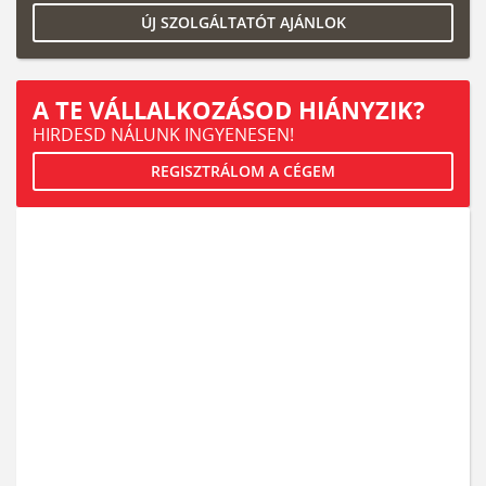
ÚJ SZOLGÁLTATÓT AJÁNLOK
A TE VÁLLALKOZÁSOD HIÁNYZIK?
HIRDESD NÁLUNK INGYENESEN!
REGISZTRÁLOM A CÉGEM