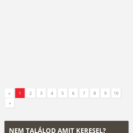
«
1
2
3
4
5
6
7
8
9
10
»
NEM TALÁLOD AMIT KERESEL?