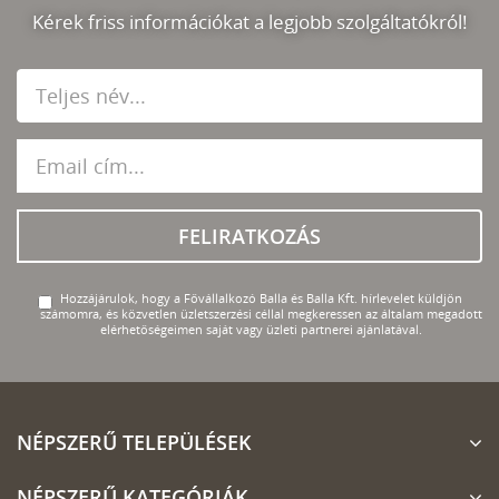
Kérek friss információkat a legjobb szolgáltatókról!
FELIRATKOZÁS
Hozzájárulok, hogy a Fővállalkozó Balla és Balla Kft. hírlevelet küldjön
számomra, és közvetlen üzletszerzési céllal megkeressen az általam megadott
elérhetőségeimen saját vagy üzleti partnerei ajánlatával.
NÉPSZERŰ TELEPÜLÉSEK
NÉPSZERŰ KATEGÓRIÁK