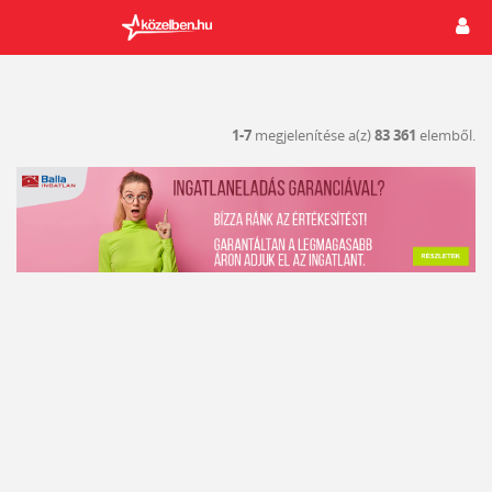
1-7
megjelenítése a(z)
83 361
elemből.