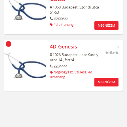
1068
Budapest,
Szondi utca
51-53
3088900
4d ultrahang
MEGNÉZEM
4D-Genesis
0
értékelés
1026
Budapest,
Lotz Károly
utca 14
, fszt/4
2284444
Nőgyógyász,
Szülész,
4d
ultrahang
MEGNÉZEM