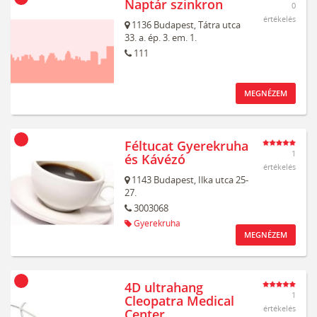
Naptár szinkron
0
értékelés
1136
Budapest,
Tátra utca
33. a. ép. 3. em. 1.
111
MEGNÉZEM
Féltucat Gyerekruha
1
és Kávézó
értékelés
1143
Budapest,
Ilka utca 25-
27.
3003068
Gyerekruha
MEGNÉZEM
4D ultrahang
1
Cleopatra Medical
értékelés
Center