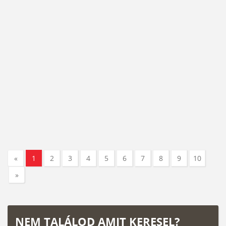
«
1
2
3
4
5
6
7
8
9
10
»
NEM TALÁLOD AMIT KERESEL?