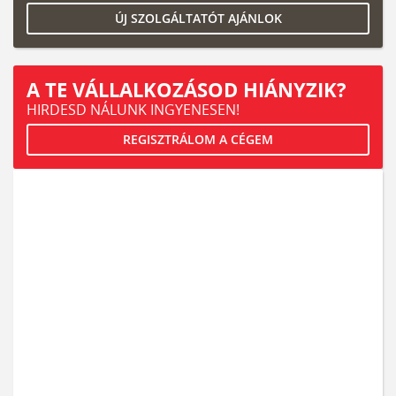
ÚJ SZOLGÁLTATÓT AJÁNLOK
A TE VÁLLALKOZÁSOD HIÁNYZIK?
HIRDESD NÁLUNK INGYENESEN!
REGISZTRÁLOM A CÉGEM