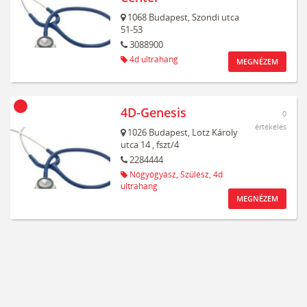
1068
Budapest,
Szondi utca
51-53
3088900
4d ultrahang
MEGNÉZEM
4D-Genesis
0
értékelés
1026
Budapest,
Lotz Károly
utca 14
, fszt/4
2284444
Nőgyógyász,
Szülész,
4d
ultrahang
MEGNÉZEM