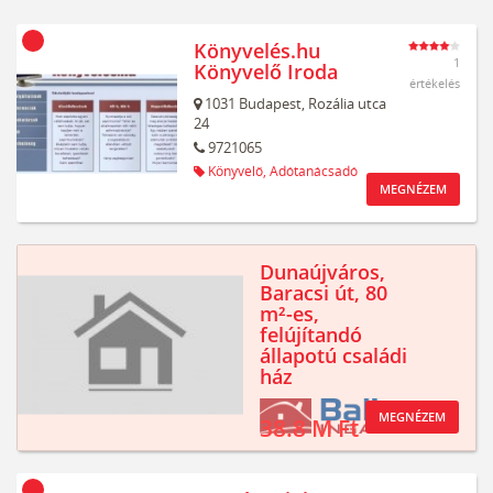
Könyvelés.hu
1
Könyvelő Iroda
értékelés
1031
Budapest,
Rozália utca
24
9721065
Könyvelő,
Adótanácsadó
MEGNÉZEM
Dunaújváros,
Baracsi út, 80
m²-es,
felújítandó
állapotú családi
ház
MEGNÉZEM
38.8 M Ft