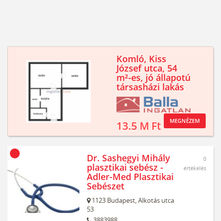
Komló, Kiss
József utca, 54
m²-es, jó állapotú
társasházi lakás
MEGNÉZEM
13.5 M Ft
Dr. Sashegyi Mihály
0
plasztikai sebész -
értékelés
Adler-Med Plasztikai
Sebészet
1123
Budapest,
Alkotás utca
53
3883988