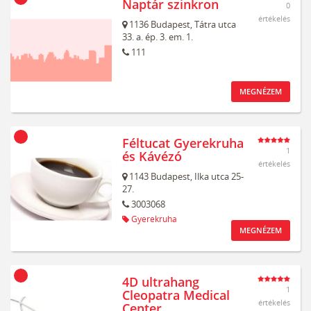
Naptár szinkron
0
értékelés
1136
Budapest,
Tátra utca
33. a. ép. 3. em. 1.
111
MEGNÉZEM
Féltucat Gyerekruha
1
és Kávézó
értékelés
1143
Budapest,
Ilka utca 25-
27.
3003068
Gyerekruha
MEGNÉZEM
4D ultrahang
1
Cleopatra Medical
értékelés
Center