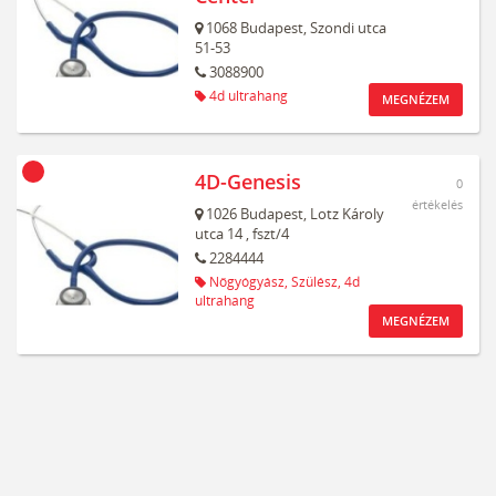
1068
Budapest,
Szondi utca
51-53
3088900
4d ultrahang
MEGNÉZEM
4D-Genesis
0
értékelés
1026
Budapest,
Lotz Károly
utca 14
, fszt/4
2284444
Nőgyógyász,
Szülész,
4d
ultrahang
MEGNÉZEM