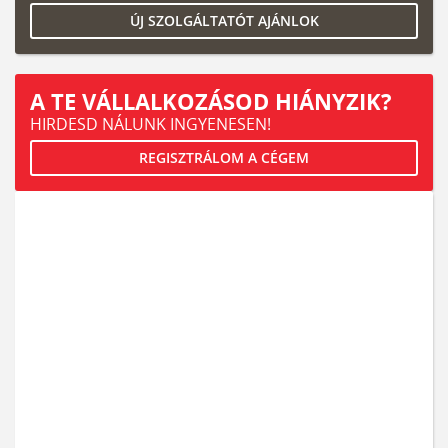
ÚJ SZOLGÁLTATÓT AJÁNLOK
A TE VÁLLALKOZÁSOD HIÁNYZIK?
HIRDESD NÁLUNK INGYENESEN!
REGISZTRÁLOM A CÉGEM