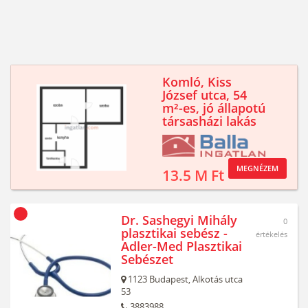
Komló, Kiss
József utca, 54
m²-es, jó állapotú
társasházi lakás
MEGNÉZEM
13.5 M Ft
Dr. Sashegyi Mihály
0
plasztikai sebész -
értékelés
Adler-Med Plasztikai
Sebészet
1123
Budapest,
Alkotás utca
53
3883988