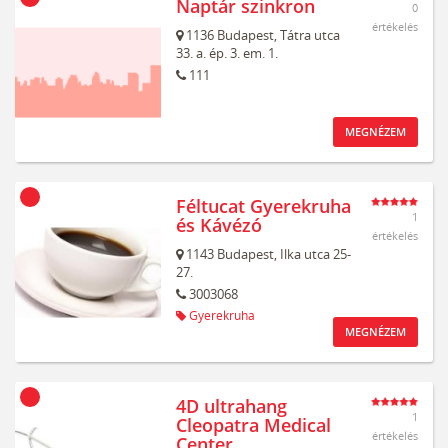
Naptár szinkron
0
értékelés
1136
Budapest,
Tátra utca
33. a. ép. 3. em. 1.
111
MEGNÉZEM
Féltucat Gyerekruha
1
és Kávézó
értékelés
1143
Budapest,
Ilka utca 25-
27.
3003068
Gyerekruha
MEGNÉZEM
4D ultrahang
1
Cleopatra Medical
értékelés
Center