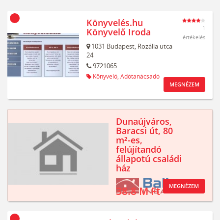
Könyvelés.hu
1
Könyvelő Iroda
értékelés
1031
Budapest,
Rozália utca
24
9721065
Könyvelő,
Adótanácsadó
MEGNÉZEM
Dunaújváros,
Baracsi út, 80
m²-es,
felújítandó
állapotú családi
ház
MEGNÉZEM
38.8 M Ft