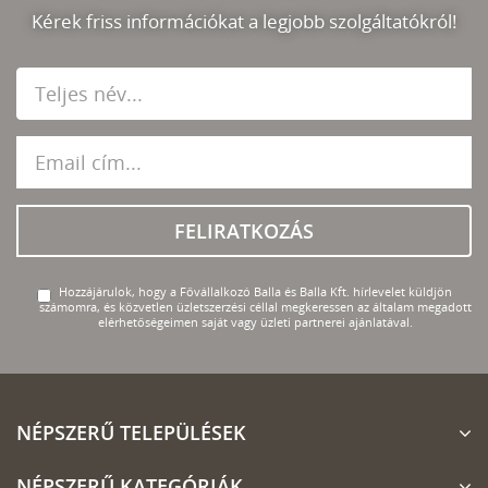
Kérek friss információkat a legjobb szolgáltatókról!
FELIRATKOZÁS
Hozzájárulok, hogy a Fővállalkozó Balla és Balla Kft. hírlevelet küldjön
számomra, és közvetlen üzletszerzési céllal megkeressen az általam megadott
elérhetőségeimen saját vagy üzleti partnerei ajánlatával.
NÉPSZERŰ TELEPÜLÉSEK
NÉPSZERŰ KATEGÓRIÁK