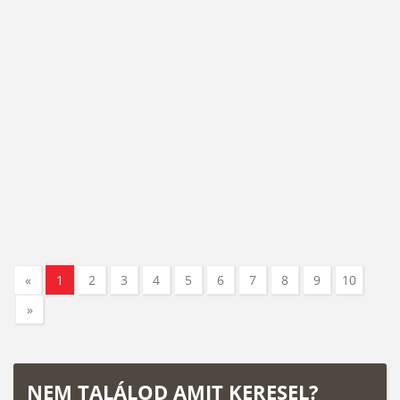
«
1
2
3
4
5
6
7
8
9
10
»
NEM TALÁLOD AMIT KERESEL?