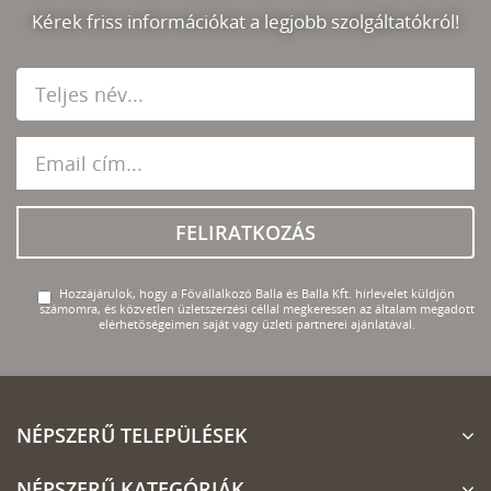
Kérek friss információkat a legjobb szolgáltatókról!
FELIRATKOZÁS
Hozzájárulok, hogy a Fővállalkozó Balla és Balla Kft. hírlevelet küldjön
számomra, és közvetlen üzletszerzési céllal megkeressen az általam megadott
elérhetőségeimen saját vagy üzleti partnerei ajánlatával.
NÉPSZERŰ TELEPÜLÉSEK
NÉPSZERŰ KATEGÓRIÁK