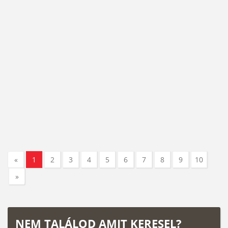
«
1
2
3
4
5
6
7
8
9
10
»
NEM TALÁLOD AMIT KERESEL?