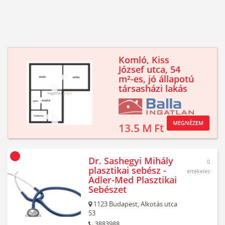
Komló, Kiss
József utca, 54
m²-es, jó állapotú
társasházi lakás
MEGNÉZEM
13.5 M Ft
Dr. Sashegyi Mihály
0
plasztikai sebész -
értékelés
Adler-Med Plasztikai
Sebészet
1123
Budapest,
Alkotás utca
53
3883988