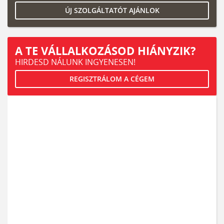
ÚJ SZOLGÁLTATÓT AJÁNLOK
A TE VÁLLALKOZÁSOD HIÁNYZIK?
HIRDESD NÁLUNK INGYENESEN!
REGISZTRÁLOM A CÉGEM