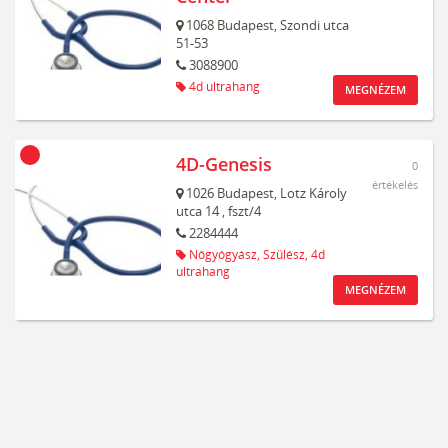
1068
Budapest,
Szondi utca
51-53
3088900
4d ultrahang
MEGNÉZEM
4D-Genesis
0
értékelés
1026
Budapest,
Lotz Károly
utca 14
, fszt/4
2284444
Nőgyógyász,
Szülész,
4d
ultrahang
MEGNÉZEM