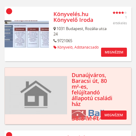
Könyvelés.hu
1
Könyvelő Iroda
értékelés
1031
Budapest,
Rozália utca
24
9721065
Könyvelő,
Adótanácsadó
MEGNÉZEM
Dunaújváros,
Baracsi út, 80
m²-es,
felújítandó
állapotú családi
ház
MEGNÉZEM
38.8 M Ft