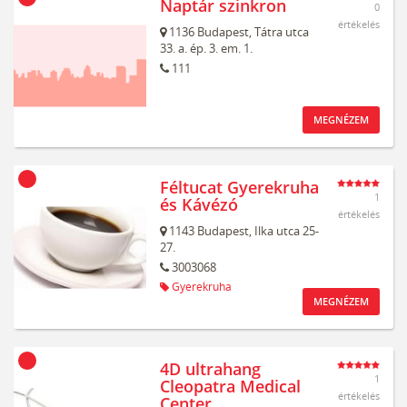
Naptár szinkron
0
értékelés
1136
Budapest,
Tátra utca
33. a. ép. 3. em. 1.
111
MEGNÉZEM
Féltucat Gyerekruha
1
és Kávézó
értékelés
1143
Budapest,
Ilka utca 25-
27.
3003068
Gyerekruha
MEGNÉZEM
4D ultrahang
1
Cleopatra Medical
értékelés
Center