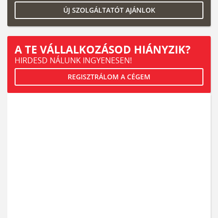
ÚJ SZOLGÁLTATÓT AJÁNLOK
A TE VÁLLALKOZÁSOD HIÁNYZIK?
HIRDESD NÁLUNK INGYENESEN!
REGISZTRÁLOM A CÉGEM