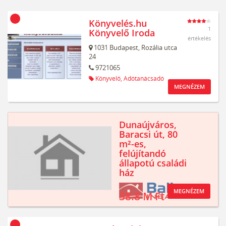
Könyvelés.hu
1
Könyvelő Iroda
értékelés
1031
Budapest,
Rozália utca
24
9721065
Könyvelő,
Adótanácsadó
MEGNÉZEM
Dunaújváros,
Baracsi út, 80
m²-es,
felújítandó
állapotú családi
ház
MEGNÉZEM
38.8 M Ft