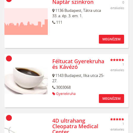
Naptár szinkron
0
értékelés
1136
Budapest,
Tátra utca
33. a. ép. 3. em. 1.
111
MEGNÉZEM
Féltucat Gyerekruha
1
és Kávézó
értékelés
1143
Budapest,
Ilka utca 25-
27.
3003068
Gyerekruha
MEGNÉZEM
4D ultrahang
1
Cleopatra Medical
értékelés
Center