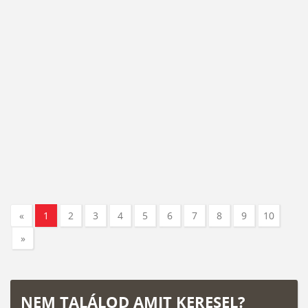
«
1
2
3
4
5
6
7
8
9
10
»
NEM TALÁLOD AMIT KERESEL?