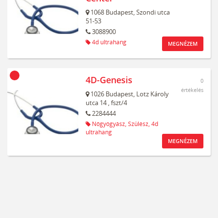
1068
Budapest,
Szondi utca
51-53
3088900
4d ultrahang
MEGNÉZEM
4D-Genesis
0
értékelés
1026
Budapest,
Lotz Károly
utca 14
, fszt/4
2284444
Nőgyógyász,
Szülész,
4d
ultrahang
MEGNÉZEM