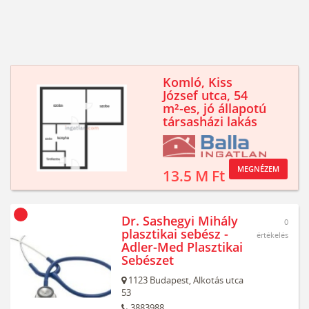
Komló, Kiss
József utca, 54
m²-es, jó állapotú
társasházi lakás
MEGNÉZEM
13.5 M Ft
Dr. Sashegyi Mihály
0
plasztikai sebész -
értékelés
Adler-Med Plasztikai
Sebészet
1123
Budapest,
Alkotás utca
53
3883988