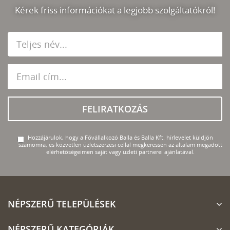
Kérek friss információkat a legjobb szolgáltatókról!
FELIRATKOZÁS
Hozzájárulok, hogy a Fővállalkozó Balla és Balla Kft. hírlevelet küldjön
számomra, és közvetlen üzletszerzési céllal megkeressen az általam megadott
elérhetőségeimen saját vagy üzleti partnerei ajánlatával.
NÉPSZERŰ TELEPÜLÉSEK
NÉPSZERŰ KATEGÓRIÁK