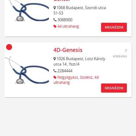
1068
Budapest,
Szondi utca
51-53
3088900
4d ultrahang
MEGNÉZEM
4D-Genesis
0
értékelés
1026
Budapest,
Lotz Károly
utca 14
, fszt/4
2284444
Nőgyógyász,
Szülész,
4d
ultrahang
MEGNÉZEM