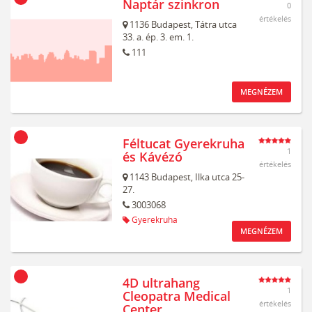
Naptár szinkron
0
értékelés
1136
Budapest,
Tátra utca
33. a. ép. 3. em. 1.
111
MEGNÉZEM
Féltucat Gyerekruha
1
és Kávézó
értékelés
1143
Budapest,
Ilka utca 25-
27.
3003068
Gyerekruha
MEGNÉZEM
4D ultrahang
1
Cleopatra Medical
értékelés
Center