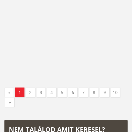
«
1
2
3
4
5
6
7
8
9
10
»
NEM TALÁLOD AMIT KERESEL?