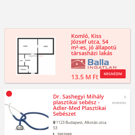
Komló, Kiss
József utca, 54
m²-es, jó állapotú
társasházi lakás
MEGNÉZEM
13.5 M Ft
Dr. Sashegyi Mihály
0
plasztikai sebész -
értékelés
Adler-Med Plasztikai
Sebészet
1123
Budapest,
Alkotás utca
53
3883988