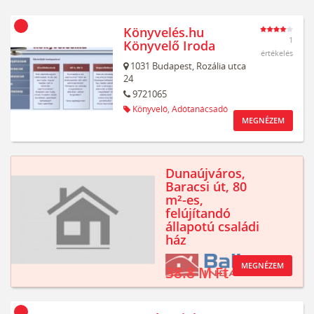
Könyvelés.hu
1
Könyvelő Iroda
értékelés
1031
Budapest,
Rozália utca
24
9721065
Könyvelő,
Adótanácsadó
MEGNÉZEM
Dunaújváros,
Baracsi út, 80
m²-es,
felújítandó
állapotú családi
ház
MEGNÉZEM
38.8 M Ft