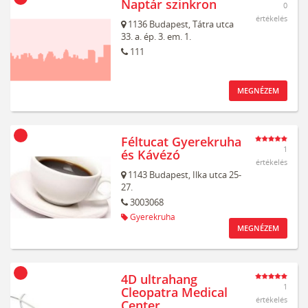
Naptár szinkron
0
értékelés
1136
Budapest,
Tátra utca
33. a. ép. 3. em. 1.
111
MEGNÉZEM
Féltucat Gyerekruha
1
és Kávézó
értékelés
1143
Budapest,
Ilka utca 25-
27.
3003068
Gyerekruha
MEGNÉZEM
4D ultrahang
1
Cleopatra Medical
értékelés
Center