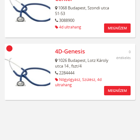
1068
Budapest,
Szondi utca
51-53
3088900
4d ultrahang
MEGNÉZEM
4D-Genesis
0
értékelés
1026
Budapest,
Lotz Károly
utca 14
, fszt/4
2284444
Nőgyógyász,
Szülész,
4d
ultrahang
MEGNÉZEM