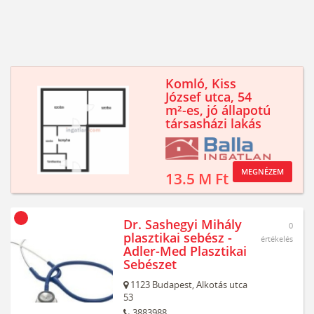
Komló, Kiss
József utca, 54
m²-es, jó állapotú
társasházi lakás
MEGNÉZEM
13.5 M Ft
Dr. Sashegyi Mihály
0
plasztikai sebész -
értékelés
Adler-Med Plasztikai
Sebészet
1123
Budapest,
Alkotás utca
53
3883988