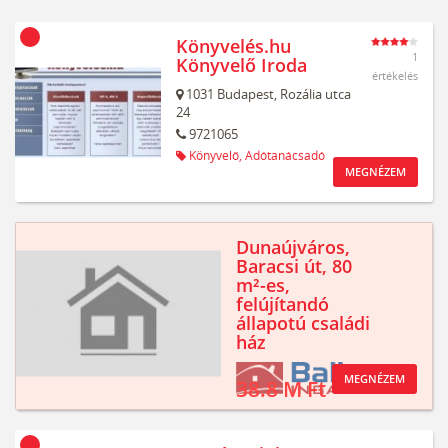
Könyvelés.hu
1
Könyvelő Iroda
értékelés
1031
Budapest,
Rozália utca
24
9721065
Könyvelő,
Adótanácsadó
MEGNÉZEM
Dunaújváros,
Baracsi út, 80
m²-es,
felújítandó
állapotú családi
ház
MEGNÉZEM
38.8 M Ft