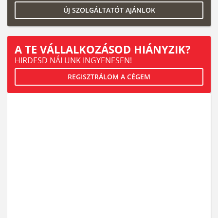
ÚJ SZOLGÁLTATÓT AJÁNLOK
A TE VÁLLALKOZÁSOD HIÁNYZIK?
HIRDESD NÁLUNK INGYENESEN!
REGISZTRÁLOM A CÉGEM