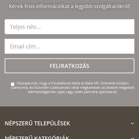
Kérek friss információkat a legjobb szolgáltatókról!
FELIRATKOZÁS
Hozzájárulok, hogy a Fővállalkozó Balla és Balla Kft. hírlevelet küldjön
számomra, és közvetlen üzletszerzési céllal megkeressen az általam megadott
elérhetőségeimen saját vagy üzleti partnerei ajánlatával.
NÉPSZERŰ TELEPÜLÉSEK
NÉPSZERŰ KATEGÓRIÁK