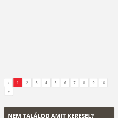
«
1
2
3
4
5
6
7
8
9
10
»
NEM TALÁLOD AMIT KERESEL?