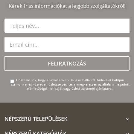
Kérek friss információkat a legjobb szolgáltatókról!
FELIRATKOZÁS
Hozzájárulok, hogy a Fővállalkozó Balla és Balla Kft. hírlevelet küldjön
számomra, és közvetlen üzletszerzési céllal megkeressen az általam megadott
elérhetőségeimen saját vagy üzleti partnerei ajánlatával.
NÉPSZERŰ TELEPÜLÉSEK
NÉPSZERŰ KATEGÓRIÁK