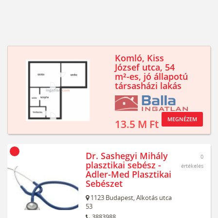
Komló, Kiss
József utca, 54
m²-es, jó állapotú
társasházi lakás
MEGNÉZEM
13.5 M Ft
Dr. Sashegyi Mihály
0
plasztikai sebész -
értékelés
Adler-Med Plasztikai
Sebészet
1123
Budapest,
Alkotás utca
53
3883988