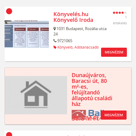
Könyvelés.hu
1
Könyvelő Iroda
értékelés
1031
Budapest,
Rozália utca
24
9721065
Könyvelő,
Adótanácsadó
MEGNÉZEM
Dunaújváros,
Baracsi út, 80
m²-es,
felújítandó
állapotú családi
ház
MEGNÉZEM
38.8 M Ft