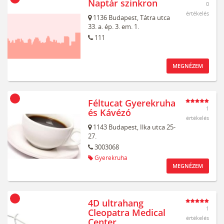
Naptár szinkron
0
értékelés
1136
Budapest,
Tátra utca
33. a. ép. 3. em. 1.
111
MEGNÉZEM
Féltucat Gyerekruha
1
és Kávézó
értékelés
1143
Budapest,
Ilka utca 25-
27.
3003068
Gyerekruha
MEGNÉZEM
4D ultrahang
1
Cleopatra Medical
értékelés
Center