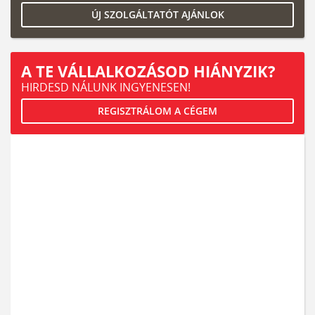
ÚJ SZOLGÁLTATÓT AJÁNLOK
A TE VÁLLALKOZÁSOD HIÁNYZIK?
HIRDESD NÁLUNK INGYENESEN!
REGISZTRÁLOM A CÉGEM