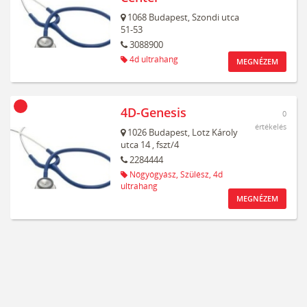
1068
Budapest,
Szondi utca
51-53
3088900
4d ultrahang
MEGNÉZEM
4D-Genesis
0
értékelés
1026
Budapest,
Lotz Károly
utca 14
, fszt/4
2284444
Nőgyógyász,
Szülész,
4d
ultrahang
MEGNÉZEM