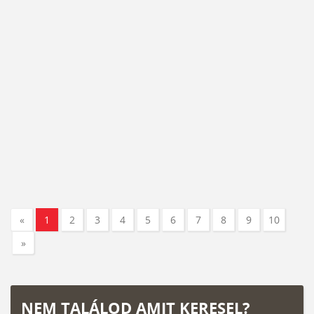
«
1
2
3
4
5
6
7
8
9
10
»
NEM TALÁLOD AMIT KERESEL?