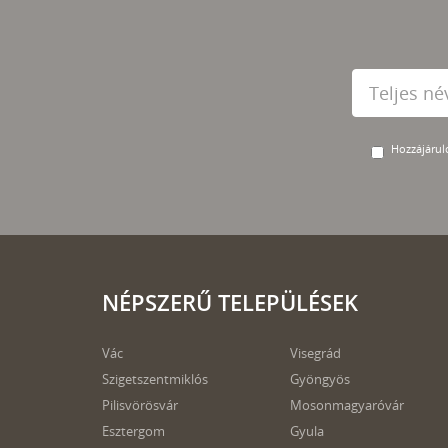
Hozzájárulo
NÉPSZERŰ TELEPÜLÉSEK
Vác
Visegrád
Szigetszentmiklós
Gyöngyös
Pilisvörösvár
Mosonmagyaróvár
Esztergom
Gyula