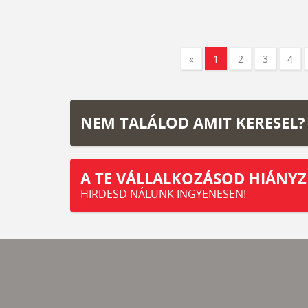
«
1
2
3
4
NEM TALÁLOD AMIT KERESEL?
A TE VÁLLALKOZÁSOD HIÁNYZ
HIRDESD NÁLUNK INGYENESEN!