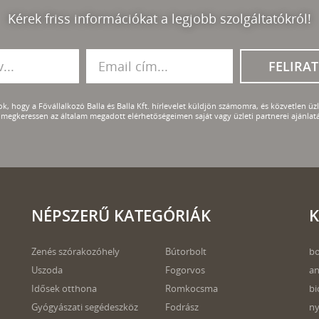
Kérek friss információkat a legjobb szolgáltatókról!
FELIRA
k, hogy a Fővállalkozó Balla és Balla Kft. hírlevelet küldjön számomra, és közvetlen üzle
megkeressen az általam megadott elérhetőségeimen saját vagy üzleti partnerei ajánlatá
NÉPSZERŰ KATEGÓRIÁK
K
Zenés szórakozóhely
Bútorbolt
bo
Uszoda
Fogorvos
an
Idősek otthona
Romkocsma
bi
Gyógyászati segédeszköz
Fodrász
ny