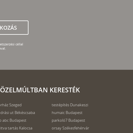
TKOZÁS
tszerzési céllal
val.
ÖZELMÚLTBAN KERESTÉK
rház Szeged
testépítés Dunakeszi
drási ut Békéscsaba
humaic Budapest
o abc Budapest
parkoló7 Budapest
itva tartás Kalocsa
orsay Székesfehérvár