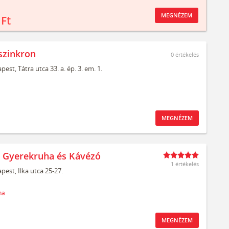
MEGNÉZEM
 Ft
szinkron
0
értékelés
pest,
Tátra utca 33. a. ép. 3. em. 1.
MEGNÉZEM
t Gyerekruha és Kávézó
1 értékelés
pest,
Ilka utca 25-27.
ha
MEGNÉZEM