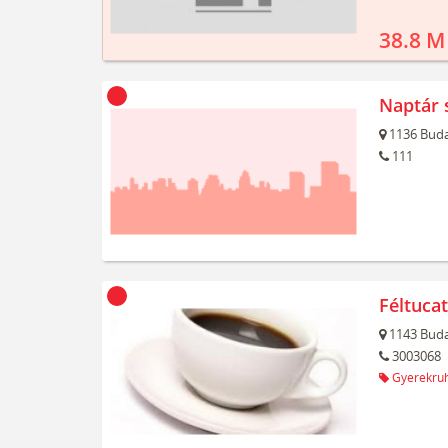
38.8 M
Naptár 
1136
Buda
111
Féltuca
1143
Buda
3003068
Gyerekru