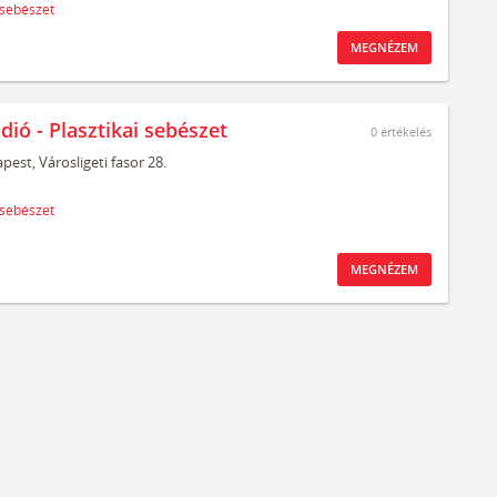
 sebészet
MEGNÉZEM
dió - Plasztikai sebészet
0
értékelés
pest,
Városligeti fasor 28.
 sebészet
MEGNÉZEM