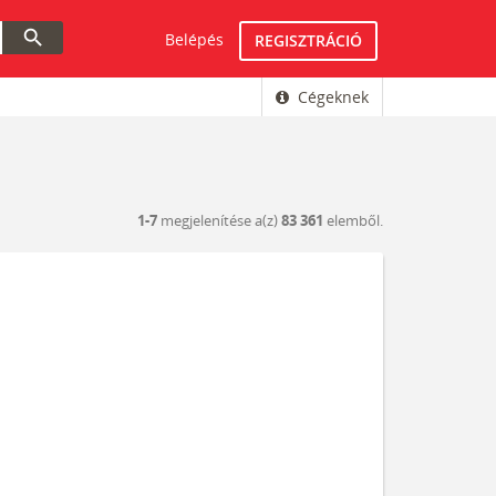
search
Belépés
REGISZTRÁCIÓ
Cégeknek
1-7
megjelenítése a(z)
83 361
elemből.