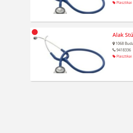
Plasztikai
Alak Stú
1068
Buda
9418336
Plasztikai