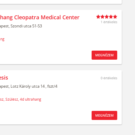
ahang Cleopatra Medical Center
1 értékelés
pest,
Szondi utca 51-53
ang
MEGNÉZEM
sis
0
értékelés
pest,
Lotz Károly utca 14
, fszt/4
sz,
Szülész,
4d ultrahang
MEGNÉZEM