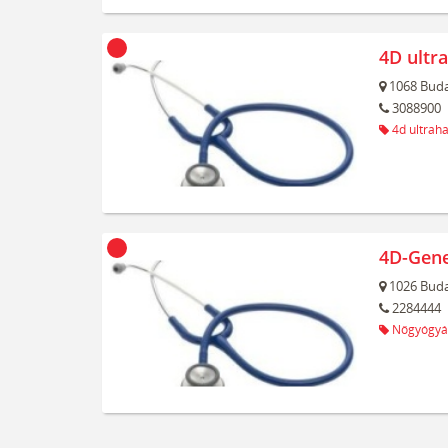
4D ultr
1068
Buda
3088900
4d ultrah
4D-Gene
1026
Buda
2284444
Nőgyógyá