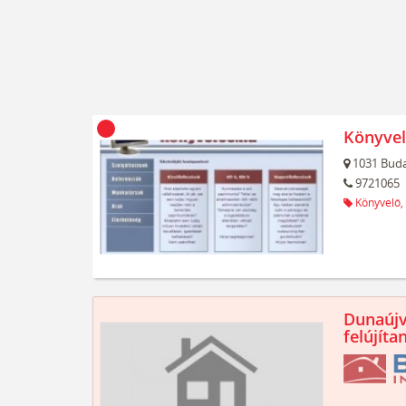
Könyvel
1031
Buda
9721065
Könyvelő,
Dunaújv
felújíta