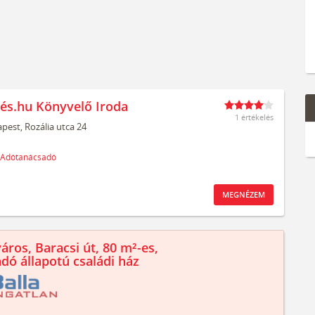
és.hu Könyvelő Iroda
1 értékelés
pest,
Rozália utca 24
Adótanácsadó
MEGNÉZEM
áros, Baracsi út, 80 m²-es,
ndó állapotú családi ház