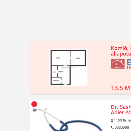
Komló, K
állapotú
13.5 M
Dr. Sash
Adler-M
1123
Buda
3883988