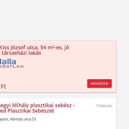
iss József utca, 54 m²-es, jó
 társasházi lakás
MEGNÉZEM
 Ft
egyi Mihály plasztikai sebész -
0
értékelés
ed Plasztikai Sebészet
pest,
Alkotás utca 53