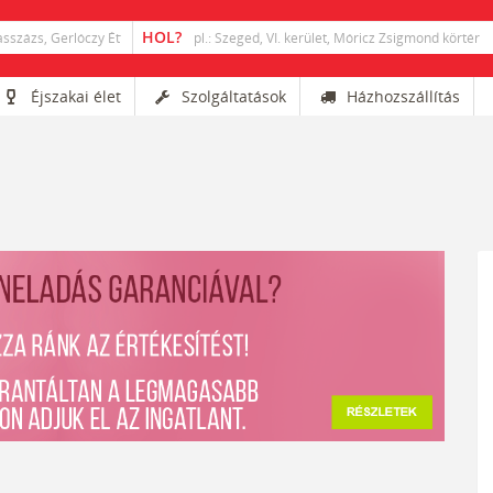
Éjszakai élet
Szolgáltatások
Házhozszállítás