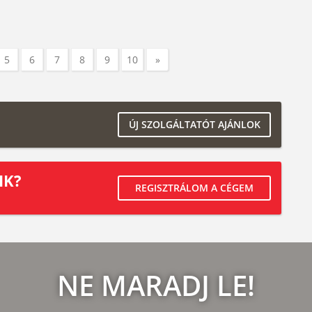
5
6
7
8
9
10
»
ÚJ SZOLGÁLTATÓT AJÁNLOK
IK?
REGISZTRÁLOM A CÉGEM
NE MARADJ LE!