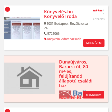
Könyvelés.hu
1
Könyvelő Iroda
értékelés
1031
Budapest,
Rozália utca
24
9721065
Könyvelő,
Adótanácsadó
MEGNÉZEM
Dunaújváros,
Baracsi út, 80
m²-es,
felújítandó
állapotú családi
ház
MEGNÉZEM
38.8 M Ft