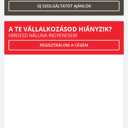
ÚJ SZOLGÁLTATÓT AJÁNLOK
A TE VÁLLALKOZÁSOD HIÁNYZIK?
HIRDESD NÁLUNK INGYENESEN!
REGISZTRÁLOM A CÉGEM