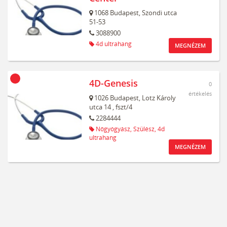
1068
Budapest,
Szondi utca
51-53
3088900
4d ultrahang
MEGNÉZEM
4D-Genesis
0
értékelés
1026
Budapest,
Lotz Károly
utca 14
, fszt/4
2284444
Nőgyógyász,
Szülész,
4d
ultrahang
MEGNÉZEM