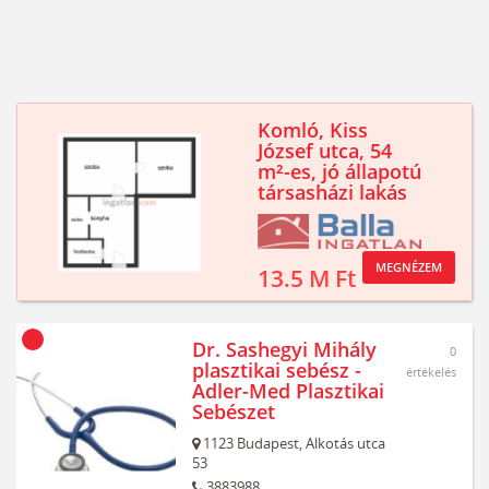
Komló, Kiss
József utca, 54
m²-es, jó állapotú
társasházi lakás
MEGNÉZEM
13.5 M Ft
Dr. Sashegyi Mihály
0
plasztikai sebész -
értékelés
Adler-Med Plasztikai
Sebészet
1123
Budapest,
Alkotás utca
53
3883988