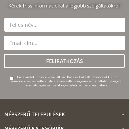
Kérek friss információkat a legjobb szolgáltatókról!
FELIRATKOZÁS
Hozzájárulok, hogy a Fővállalkozó Balla és Balla Kft. hírlevelet küldjön
számomra, és közvetlen üzletszerzési céllal megkeressen az általam megadott
elérhetőségeimen saját vagy üzleti partnerei ajánlatával.
NÉPSZERŰ TELEPÜLÉSEK
NÉPSZERŰ KATEGÓRIÁK