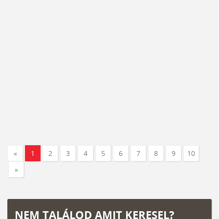
«
1
2
3
4
5
6
7
8
9
10
»
NEM TALÁLOD AMIT KERESEL?