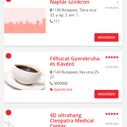
Naptár szinkron
0
értékelés
1136
Budapest,
Tátra utca
33. a. ép. 3. em. 1.
111
MEGNÉZEM
Féltucat Gyerekruha
1
és Kávézó
értékelés
1143
Budapest,
Ilka utca 25-
27.
3003068
Gyerekruha
MEGNÉZEM
4D ultrahang
1
Cleopatra Medical
értékelés
Center