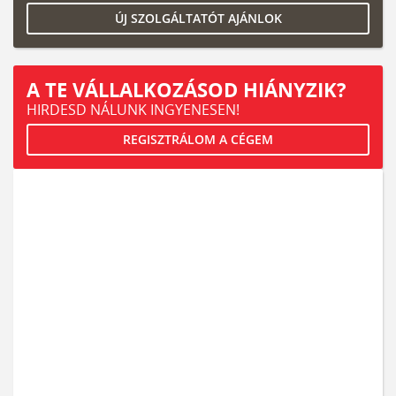
ÚJ SZOLGÁLTATÓT AJÁNLOK
A TE VÁLLALKOZÁSOD HIÁNYZIK?
HIRDESD NÁLUNK INGYENESEN!
REGISZTRÁLOM A CÉGEM