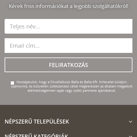
Kérek friss információkat a legjobb szolgáltatókról!
FELIRATKOZÁS
Hozzájárulok, hogy a Fővállalkozó Balla és Balla Kft. hírlevelet küldjön
számomra, és közvetlen üzletszerzési céllal megkeressen az általam megadott
elérhetőségeimen saját vagy üzleti partnerei ajánlatával.
NÉPSZERŰ TELEPÜLÉSEK
NÉPSZERŰ KATEGÓRIÁK