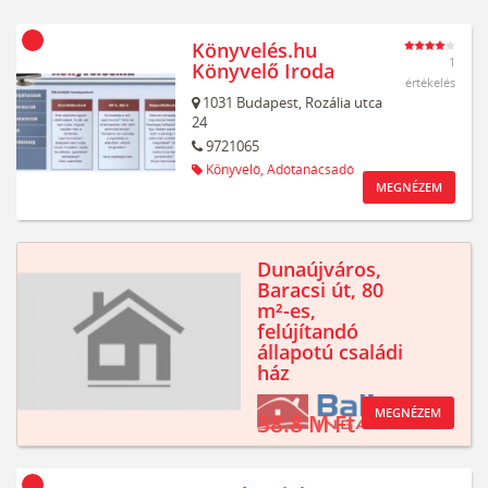
Könyvelés.hu
1
Könyvelő Iroda
értékelés
1031
Budapest,
Rozália utca
24
9721065
Könyvelő,
Adótanácsadó
MEGNÉZEM
Dunaújváros,
Baracsi út, 80
m²-es,
felújítandó
állapotú családi
ház
MEGNÉZEM
38.8 M Ft