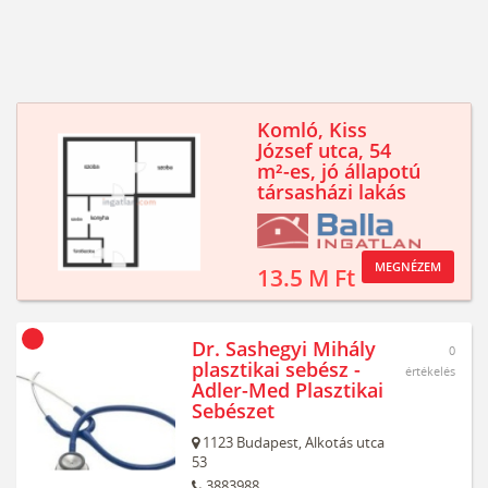
Komló, Kiss
József utca, 54
m²-es, jó állapotú
társasházi lakás
MEGNÉZEM
13.5 M Ft
Dr. Sashegyi Mihály
0
plasztikai sebész -
értékelés
Adler-Med Plasztikai
Sebészet
1123
Budapest,
Alkotás utca
53
3883988