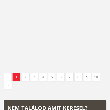
«
1
2
3
4
5
6
7
8
9
10
»
NEM TALÁLOD AMIT KERESEL?