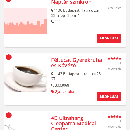
Naptár szinkron
0
értékelés
1136
Budapest,
Tátra utca
33. a. ép. 3. em. 1.
111
MEGNÉZEM
Féltucat Gyerekruha
1
és Kávézó
értékelés
1143
Budapest,
Ilka utca 25-
27.
3003068
Gyerekruha
MEGNÉZEM
4D ultrahang
1
Cleopatra Medical
értékelés
Center