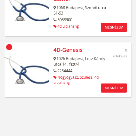
1068
Budapest,
Szondi utca
51-53
3088900
4d ultrahang
MEGNÉZEM
4D-Genesis
0
értékelés
1026
Budapest,
Lotz Károly
utca 14
, fszt/4
2284444
Nőgyógyász,
Szülész,
4d
ultrahang
MEGNÉZEM