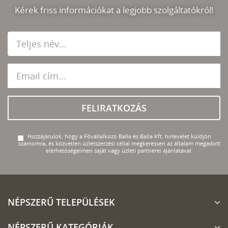
Kérek friss információkat a legjobb szolgáltatókról!
FELIRATKOZÁS
Hozzájárulok, hogy a Fővállalkozó Balla és Balla Kft. hírlevelet küldjön
számomra, és közvetlen üzletszerzési céllal megkeressen az általam megadott
elérhetőségeimen saját vagy üzleti partnerei ajánlatával.
NÉPSZERŰ TELEPÜLÉSEK
NÉPSZERŰ KATEGÓRIÁK