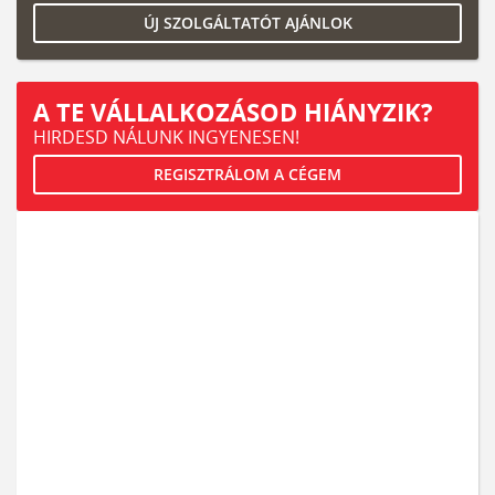
ÚJ SZOLGÁLTATÓT AJÁNLOK
A TE VÁLLALKOZÁSOD HIÁNYZIK?
HIRDESD NÁLUNK INGYENESEN!
REGISZTRÁLOM A CÉGEM