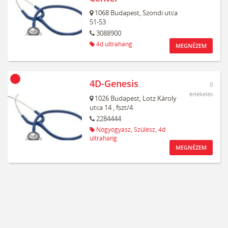
1068
Budapest,
Szondi utca
51-53
3088900
4d ultrahang
MEGNÉZEM
4D-Genesis
0
értékelés
1026
Budapest,
Lotz Károly
utca 14
, fszt/4
2284444
Nőgyógyász,
Szülész,
4d
ultrahang
MEGNÉZEM