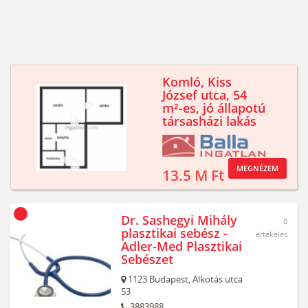
Komló, Kiss
József utca, 54
m²-es, jó állapotú
társasházi lakás
MEGNÉZEM
13.5 M Ft
Dr. Sashegyi Mihály
0
plasztikai sebész -
értékelés
Adler-Med Plasztikai
Sebészet
1123
Budapest,
Alkotás utca
53
3883988