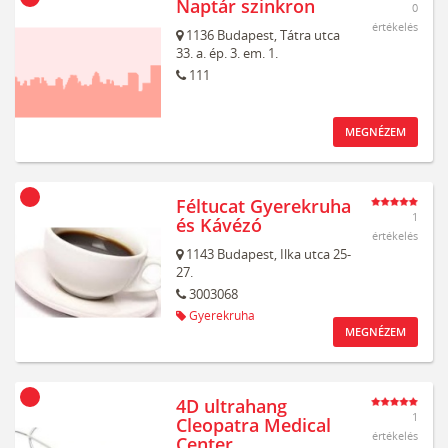
Naptár szinkron
0
értékelés
1136
Budapest,
Tátra utca
33. a. ép. 3. em. 1.
111
MEGNÉZEM
Féltucat Gyerekruha
1
és Kávézó
értékelés
1143
Budapest,
Ilka utca 25-
27.
3003068
Gyerekruha
MEGNÉZEM
4D ultrahang
1
Cleopatra Medical
értékelés
Center