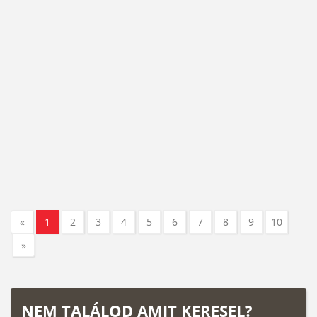
«
1
2
3
4
5
6
7
8
9
10
»
NEM TALÁLOD AMIT KERESEL?