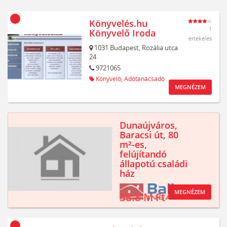
Könyvelés.hu
1
Könyvelő Iroda
értékelés
1031
Budapest,
Rozália utca
24
9721065
Könyvelő,
Adótanácsadó
MEGNÉZEM
Dunaújváros,
Baracsi út, 80
m²-es,
felújítandó
állapotú családi
ház
MEGNÉZEM
38.8 M Ft