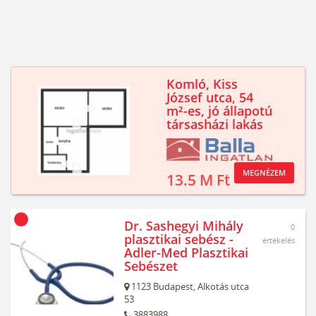
Komló, Kiss
József utca, 54
m²-es, jó állapotú
társasházi lakás
MEGNÉZEM
13.5 M Ft
Dr. Sashegyi Mihály
0
plasztikai sebész -
értékelés
Adler-Med Plasztikai
Sebészet
1123
Budapest,
Alkotás utca
53
3883988