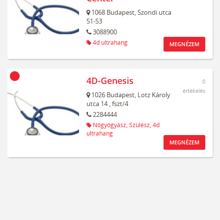
1068
Budapest,
Szondi utca
51-53
3088900
4d ultrahang
MEGNÉZEM
4D-Genesis
0
értékelés
1026
Budapest,
Lotz Károly
utca 14
, fszt/4
2284444
Nőgyógyász,
Szülész,
4d
ultrahang
MEGNÉZEM