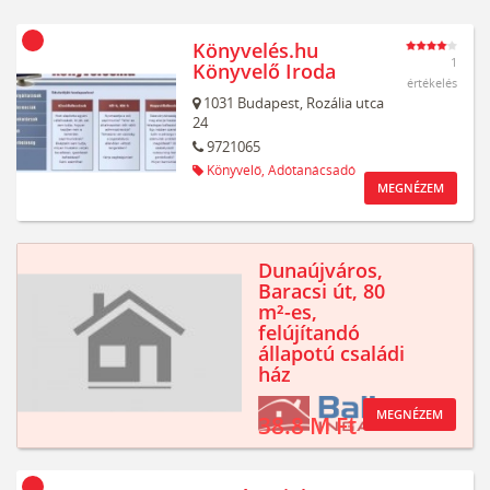
Könyvelés.hu
1
Könyvelő Iroda
értékelés
1031
Budapest,
Rozália utca
24
9721065
Könyvelő,
Adótanácsadó
MEGNÉZEM
Dunaújváros,
Baracsi út, 80
m²-es,
felújítandó
állapotú családi
ház
MEGNÉZEM
38.8 M Ft