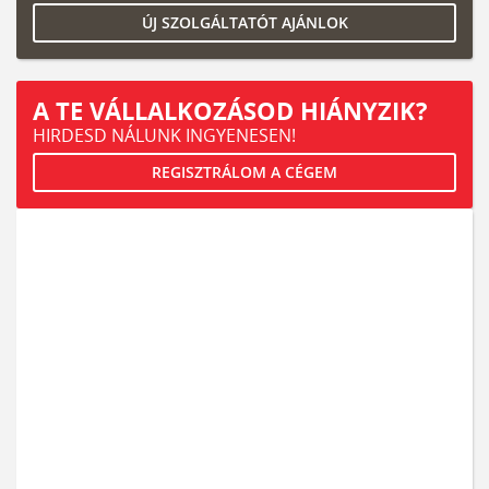
ÚJ SZOLGÁLTATÓT AJÁNLOK
A TE VÁLLALKOZÁSOD HIÁNYZIK?
HIRDESD NÁLUNK INGYENESEN!
REGISZTRÁLOM A CÉGEM