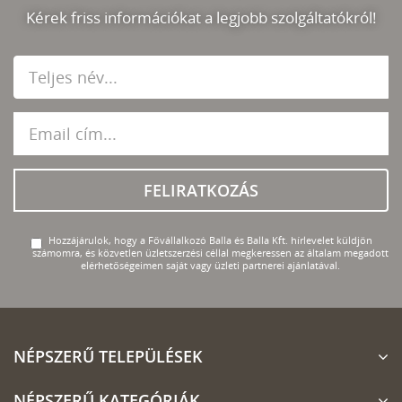
Kérek friss információkat a legjobb szolgáltatókról!
FELIRATKOZÁS
Hozzájárulok, hogy a Fővállalkozó Balla és Balla Kft. hírlevelet küldjön
számomra, és közvetlen üzletszerzési céllal megkeressen az általam megadott
elérhetőségeimen saját vagy üzleti partnerei ajánlatával.
NÉPSZERŰ TELEPÜLÉSEK
NÉPSZERŰ KATEGÓRIÁK