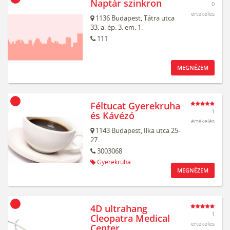
Naptár szinkron
0
értékelés
1136
Budapest,
Tátra utca
33. a. ép. 3. em. 1.
111
MEGNÉZEM
Féltucat Gyerekruha
1
és Kávézó
értékelés
1143
Budapest,
Ilka utca 25-
27.
3003068
Gyerekruha
MEGNÉZEM
4D ultrahang
1
Cleopatra Medical
értékelés
Center