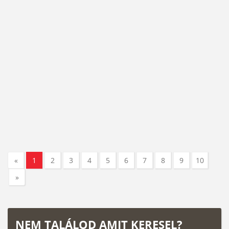
«
1
2
3
4
5
6
7
8
9
10
»
NEM TALÁLOD AMIT KERESEL?