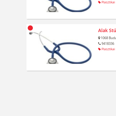
Plasztikai
Alak Stú
1068
Buda
9418336
Plasztikai