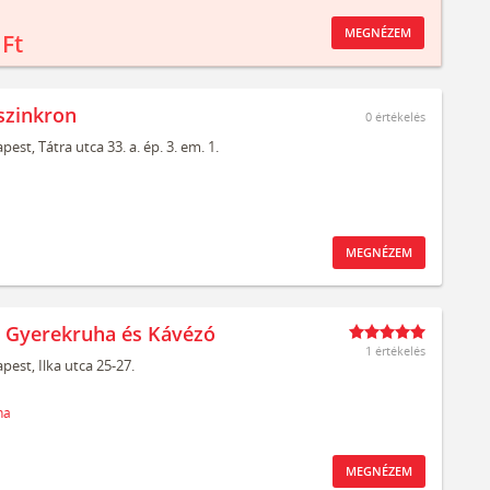
MEGNÉZEM
 Ft
szinkron
0
értékelés
pest,
Tátra utca 33. a. ép. 3. em. 1.
MEGNÉZEM
t Gyerekruha és Kávézó
1 értékelés
pest,
Ilka utca 25-27.
ha
MEGNÉZEM