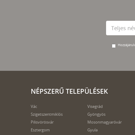
Hozzájárulo
NÉPSZERŰ TELEPÜLÉSEK
Vác
Visegrád
Szigetszentmiklós
Gyöngyös
Pilisvörösvár
Mosonmagyaróvár
Esztergom
Gyula