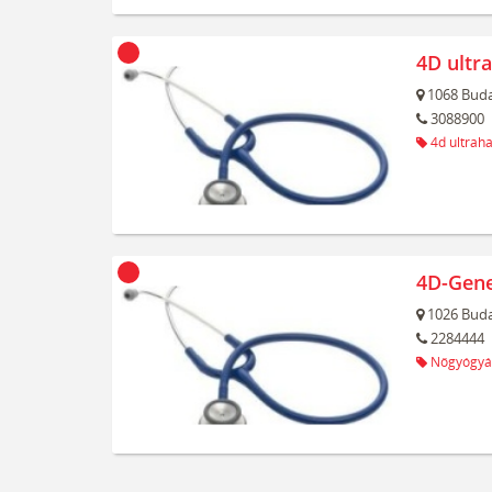
4D ultr
1068
Buda
3088900
4d ultrah
4D-Gene
1026
Buda
2284444
Nőgyógyá