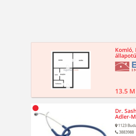
Komló, K
állapotú
13.5 M
Dr. Sash
Adler-M
1123
Buda
3883988