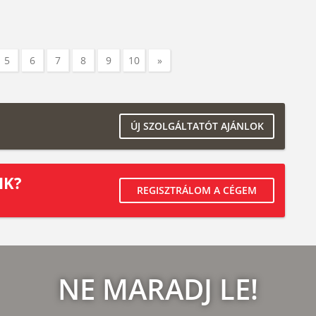
5
6
7
8
9
10
»
ÚJ SZOLGÁLTATÓT AJÁNLOK
IK?
REGISZTRÁLOM A CÉGEM
NE MARADJ LE!