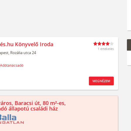
és.hu Könyvelő Iroda
1 értékelés
pest,
Rozália utca 24
Adótanácsadó
MEGNÉZEM
áros, Baracsi út, 80 m²-es,
ndó állapotú családi ház