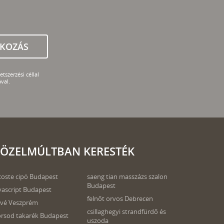
TKOZÁS
tszerzési céllal
val.
ÖZELMÚLTBAN KERESTÉK
coste cipö Budapest
saeng tian masszázs szalon
Budapest
vascript Budapest
felnőt orvos Debrecen
vé Veszprém
csillaghegyi strandfürdő és
rsod takarék Budapest
uszoda