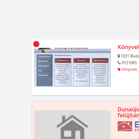
Könyvel
1031
Buda
9721065
Könyvelő,
Dunaújv
felújíta