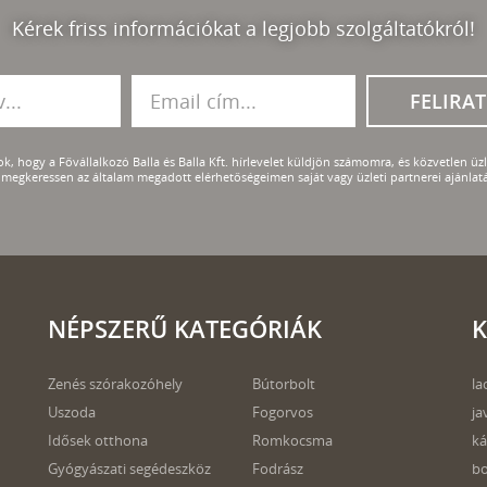
Kérek friss információkat a legjobb szolgáltatókról!
FELIRA
k, hogy a Fővállalkozó Balla és Balla Kft. hírlevelet küldjön számomra, és közvetlen üzle
megkeressen az általam megadott elérhetőségeimen saját vagy üzleti partnerei ajánlatá
NÉPSZERŰ KATEGÓRIÁK
K
Zenés szórakozóhely
Bútorbolt
la
Uszoda
Fogorvos
ja
Idősek otthona
Romkocsma
ká
Gyógyászati segédeszköz
Fodrász
bo