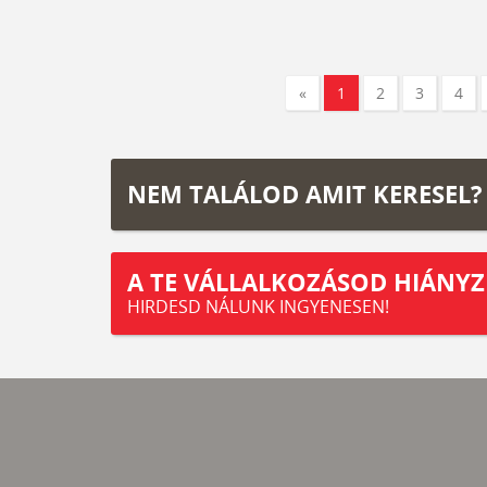
«
1
2
3
4
NEM TALÁLOD AMIT KERESEL?
A TE VÁLLALKOZÁSOD HIÁNYZ
HIRDESD NÁLUNK INGYENESEN!