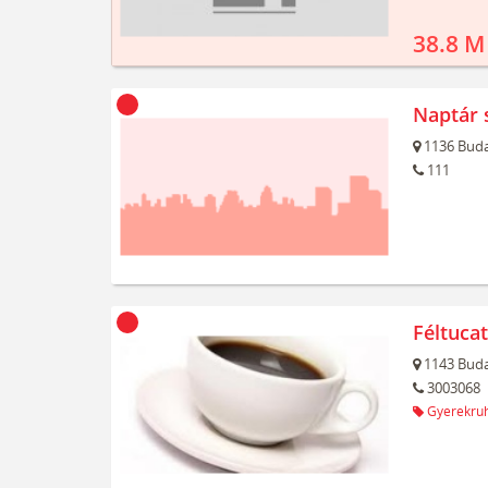
38.8 M
Naptár 
1136
Buda
111
Féltuca
1143
Buda
3003068
Gyerekru