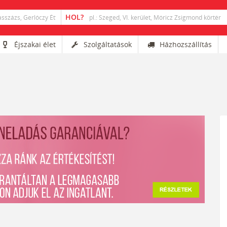
Éjszakai élet
Szolgáltatások
Házhozszállítás