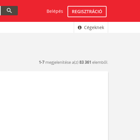
search
Belépés
REGISZTRÁCIÓ
Cégeknek
1-7
megjelenítése a(z)
83 361
elemből.