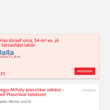
iss József utca, 54 m²-es, jó
 társasházi lakás
MEGNÉZEM
 Ft
egyi Mihály plasztikai sebész -
0
értékelés
ed Plasztikai Sebészet
pest,
Alkotás utca 53