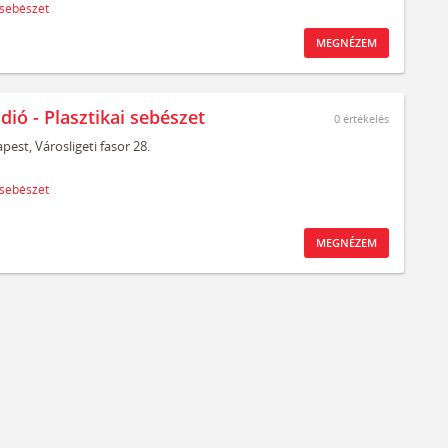
 sebészet
MEGNÉZEM
dió - Plasztikai sebészet
0
értékelés
pest,
Városligeti fasor 28.
 sebészet
MEGNÉZEM