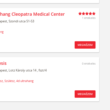
ahang Cleopatra Medical Center
1 értékelés
pest,
Szondi utca 51-53
ang
MEGNÉZEM
sis
0
értékelés
pest,
Lotz Károly utca 14
, fszt/4
sz,
Szülész,
4d ultrahang
MEGNÉZEM