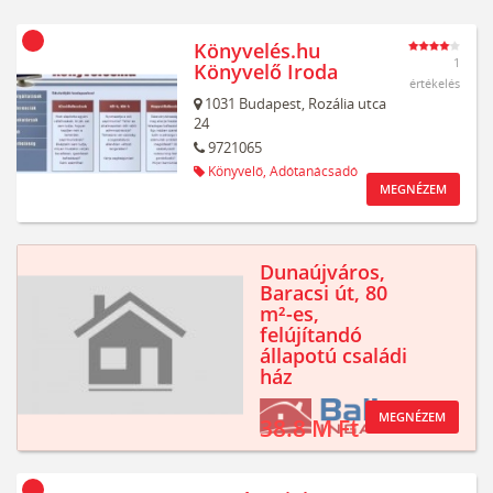
Könyvelés.hu
1
Könyvelő Iroda
értékelés
1031
Budapest,
Rozália utca
24
9721065
Könyvelő,
Adótanácsadó
MEGNÉZEM
Dunaújváros,
Baracsi út, 80
m²-es,
felújítandó
állapotú családi
ház
MEGNÉZEM
38.8 M Ft