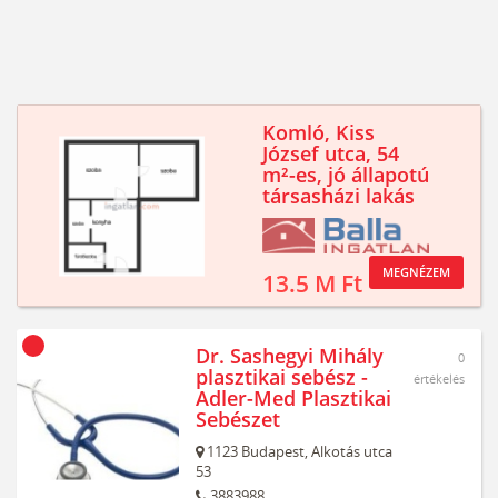
Komló, Kiss
József utca, 54
m²-es, jó állapotú
társasházi lakás
MEGNÉZEM
13.5 M Ft
Dr. Sashegyi Mihály
0
plasztikai sebész -
értékelés
Adler-Med Plasztikai
Sebészet
1123
Budapest,
Alkotás utca
53
3883988