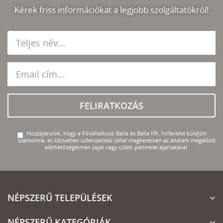
Kérek friss információkat a legjobb szolgáltatókról!
FELIRATKOZÁS
Hozzájárulok, hogy a Fővállalkozó Balla és Balla Kft. hírlevelet küldjön
számomra, és közvetlen üzletszerzési céllal megkeressen az általam megadott
elérhetőségeimen saját vagy üzleti partnerei ajánlatával.
NÉPSZERŰ TELEPÜLÉSEK
NÉPSZERŰ KATEGÓRIÁK