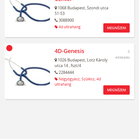
1068
Budapest,
Szondi utca
51-53
3088900
4d ultrahang
MEGNÉZEM
4D-Genesis
0
értékelés
1026
Budapest,
Lotz Károly
utca 14
, fszt/4
2284444
Nőgyógyász,
Szülész,
4d
ultrahang
MEGNÉZEM