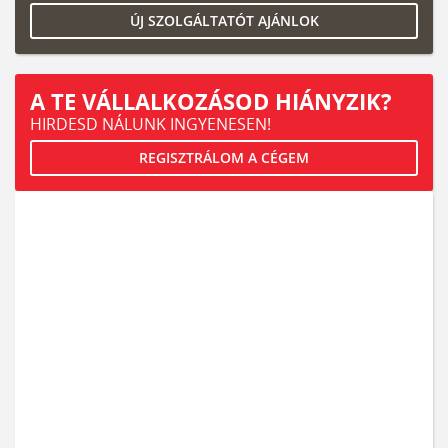
ÚJ SZOLGÁLTATÓT AJÁNLOK
A TE VÁLLALKOZÁSOD HIÁNYZIK?
HIRDESD NÁLUNK INGYENESEN!
REGISZTRÁLOM A CÉGEM