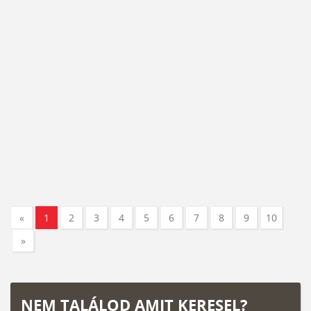
«
1
2
3
4
5
6
7
8
9
10
»
NEM TALÁLOD AMIT KERESEL?