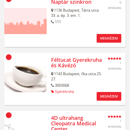
Naptár szinkron
0
értékelés
1136
Budapest,
Tátra utca
33. a. ép. 3. em. 1.
111
MEGNÉZEM
Féltucat Gyerekruha
1
és Kávézó
értékelés
1143
Budapest,
Ilka utca 25-
27.
3003068
Gyerekruha
MEGNÉZEM
4D ultrahang
1
Cleopatra Medical
értékelés
Center