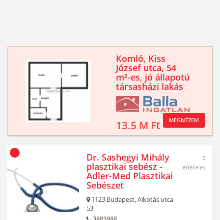
Komló, Kiss
József utca, 54
m²-es, jó állapotú
társasházi lakás
MEGNÉZEM
13.5 M Ft
Dr. Sashegyi Mihály
0
plasztikai sebész -
értékelés
Adler-Med Plasztikai
Sebészet
1123
Budapest,
Alkotás utca
53
3883988