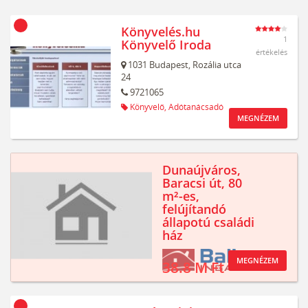
Könyvelés.hu
1
Könyvelő Iroda
értékelés
1031
Budapest,
Rozália utca
24
9721065
Könyvelő,
Adótanácsadó
MEGNÉZEM
Dunaújváros,
Baracsi út, 80
m²-es,
felújítandó
állapotú családi
ház
MEGNÉZEM
38.8 M Ft