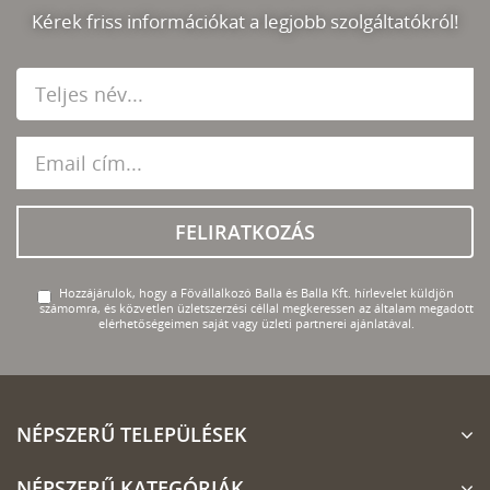
Kérek friss információkat a legjobb szolgáltatókról!
FELIRATKOZÁS
Hozzájárulok, hogy a Fővállalkozó Balla és Balla Kft. hírlevelet küldjön
számomra, és közvetlen üzletszerzési céllal megkeressen az általam megadott
elérhetőségeimen saját vagy üzleti partnerei ajánlatával.
NÉPSZERŰ TELEPÜLÉSEK
NÉPSZERŰ KATEGÓRIÁK