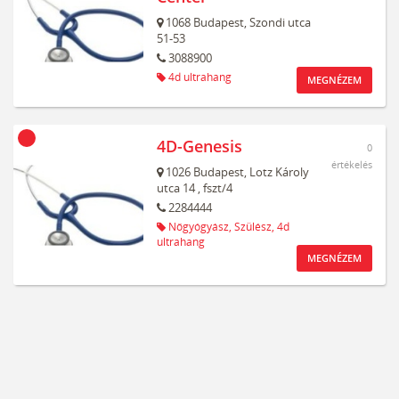
1068
Budapest,
Szondi utca
51-53
3088900
4d ultrahang
MEGNÉZEM
4D-Genesis
0
értékelés
1026
Budapest,
Lotz Károly
utca 14
, fszt/4
2284444
Nőgyógyász,
Szülész,
4d
ultrahang
MEGNÉZEM