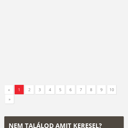
«
1
2
3
4
5
6
7
8
9
10
»
NEM TALÁLOD AMIT KERESEL?