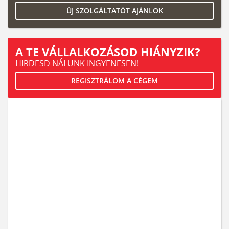
ÚJ SZOLGÁLTATÓT AJÁNLOK
A TE VÁLLALKOZÁSOD HIÁNYZIK?
HIRDESD NÁLUNK INGYENESEN!
REGISZTRÁLOM A CÉGEM