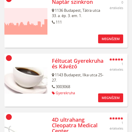
Naptár szinkron
0
értékelés
1136
Budapest,
Tátra utca
33. a. ép. 3. em. 1.
111
MEGNÉZEM
Féltucat Gyerekruha
1
és Kávézó
értékelés
1143
Budapest,
Ilka utca 25-
27.
3003068
Gyerekruha
MEGNÉZEM
4D ultrahang
1
Cleopatra Medical
értékelés
Center