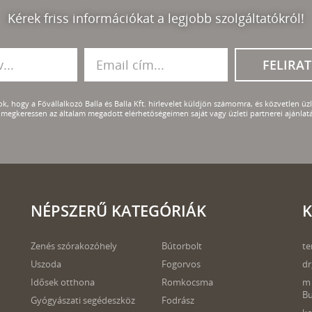
Kérek friss információkat a legjobb szolgáltatókról!
FELIRA
k, hogy a Fővállalkozó Balla és Balla Kft. hírlevelet küldjön számomra, és közvetlen üzle
megkeressen az általam megadott elérhetőségeimen saját vagy üzleti partnerei ajánlatá
NÉPSZERŰ KATEGÓRIÁK
K
Zenés szórakozóhely
Bútorbolt
te
Uszoda
Fogorvos
dr
Idősek otthona
Romkocsma
m 
B
Gyógyászati segédeszköz
Fodrász