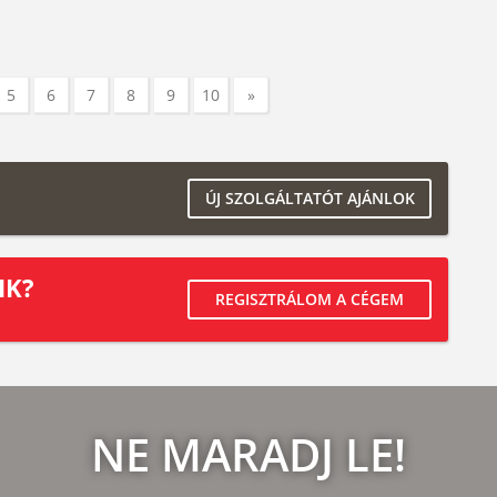
5
6
7
8
9
10
»
ÚJ SZOLGÁLTATÓT AJÁNLOK
IK?
REGISZTRÁLOM A CÉGEM
NE MARADJ LE!