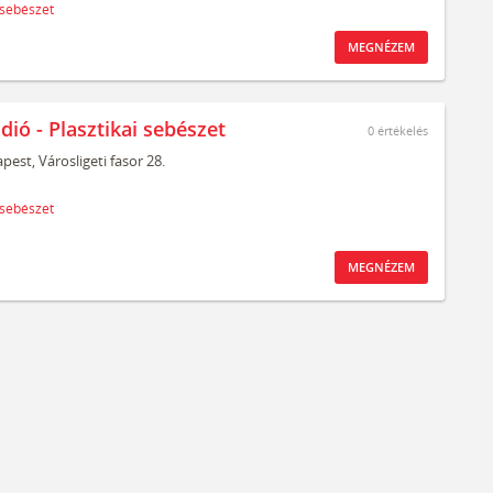
 sebészet
MEGNÉZEM
dió - Plasztikai sebészet
0
értékelés
pest,
Városligeti fasor 28.
 sebészet
MEGNÉZEM