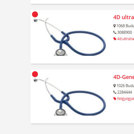
4D ultr
1068
Buda
3088900
4d ultrah
4D-Gene
1026
Buda
2284444
Nőgyógyá