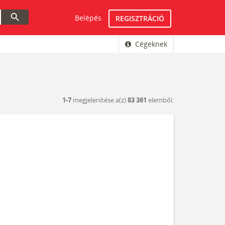
search
Belépés
REGISZTRÁCIÓ
Cégeknek
1-7
megjelenítése a(z)
83 361
elemből.