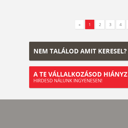
«
1
2
3
4
NEM TALÁLOD AMIT KERESEL?
A TE VÁLLALKOZÁSOD HIÁNYZ
HIRDESD NÁLUNK INGYENESEN!