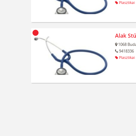
Plasztikai
Alak Stú
1068
Buda
9418336
Plasztikai