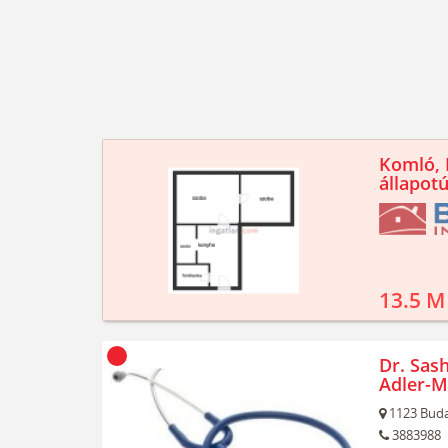
Komló, K
állapotú
13.5 M
Dr. Sash
Adler-M
1123
Buda
3883988