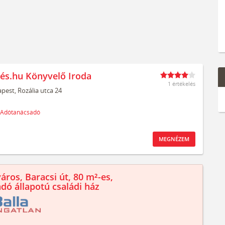
és.hu Könyvelő Iroda
1 értékelés
pest,
Rozália utca 24
Adótanácsadó
MEGNÉZEM
áros, Baracsi út, 80 m²-es,
ndó állapotú családi ház