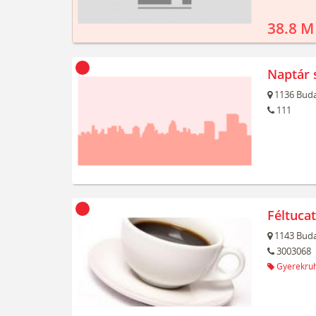
38.8 M
Naptár 
1136
Buda
111
Féltuca
1143
Buda
3003068
Gyerekru