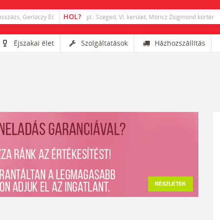
Éjszakai élet
Szolgáltatások
Házhozszállítás