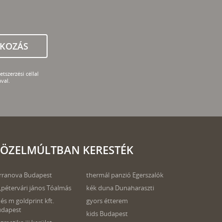
TKOZÁS
tszerzési céllal
val.
ÖZELMÚLTBAN KERESTÉK
rranova Budapest
thermál panzió Egerszalók
,pétervári jános Tóalmás
kék duna Dunaharaszti
és m goldprint kft.
gyors étterem
udapest
kids Budapest