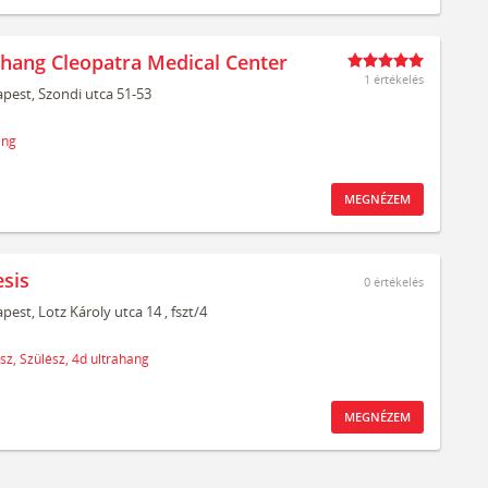
ahang Cleopatra Medical Center
1 értékelés
pest,
Szondi utca 51-53
ang
MEGNÉZEM
sis
0
értékelés
pest,
Lotz Károly utca 14
, fszt/4
sz,
Szülész,
4d ultrahang
MEGNÉZEM