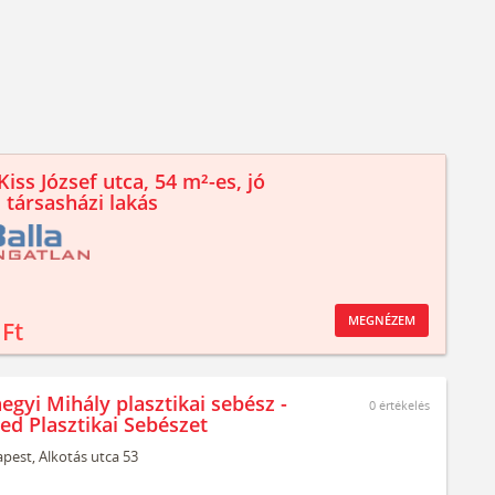
iss József utca, 54 m²-es, jó
 társasházi lakás
MEGNÉZEM
 Ft
egyi Mihály plasztikai sebész -
0
értékelés
ed Plasztikai Sebészet
pest,
Alkotás utca 53