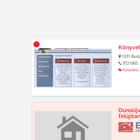
Könyvel
1031
Buda
9721065
Könyvelő,
Dunaújv
felújíta