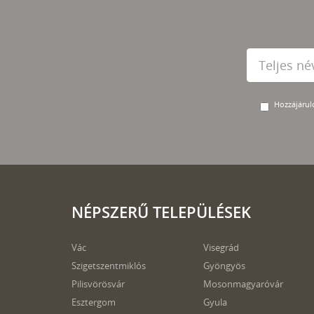
Hozzájárulo
NÉPSZERŰ TELEPÜLÉSEK
Vác
Visegrád
Szigetszentmiklós
Gyöngyös
Pilisvörösvár
Mosonmagyaróvár
Esztergom
Gyula