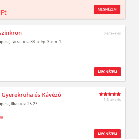
MEGNÉZEM
 Ft
szinkron
0
értékelés
pest,
Tátra utca 33. a. ép. 3. em. 1.
MEGNÉZEM
t Gyerekruha és Kávézó
1 értékelés
pest,
Ilka utca 25-27.
ha
MEGNÉZEM