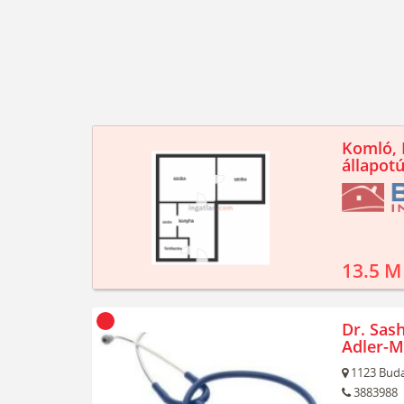
Komló, K
állapotú
13.5 M
Dr. Sash
Adler-M
1123
Buda
3883988