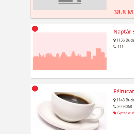
38.8 M
Naptár 
1136
Buda
111
Féltuca
1143
Buda
3003068
Gyerekru