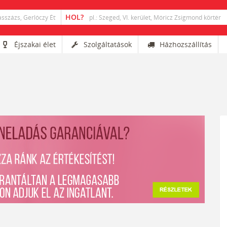
Éjszakai élet
Szolgáltatások
Házhozszállítás