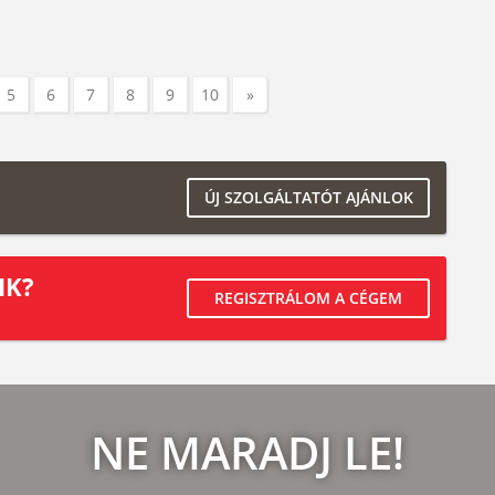
5
6
7
8
9
10
»
ÚJ SZOLGÁLTATÓT AJÁNLOK
IK?
REGISZTRÁLOM A CÉGEM
NE MARADJ LE!