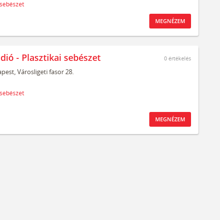
 sebészet
MEGNÉZEM
dió - Plasztikai sebészet
0
értékelés
pest,
Városligeti fasor 28.
 sebészet
MEGNÉZEM