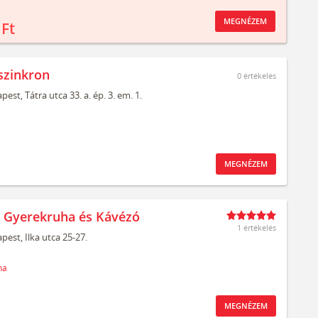
MEGNÉZEM
 Ft
szinkron
0
értékelés
pest,
Tátra utca 33. a. ép. 3. em. 1.
MEGNÉZEM
t Gyerekruha és Kávézó
1 értékelés
pest,
Ilka utca 25-27.
ha
MEGNÉZEM