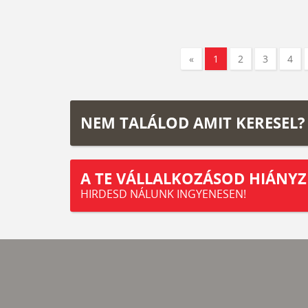
«
1
2
3
4
NEM TALÁLOD AMIT KERESEL?
A TE VÁLLALKOZÁSOD HIÁNYZ
HIRDESD NÁLUNK INGYENESEN!