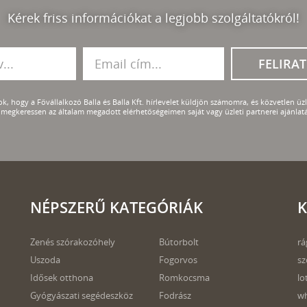
Kérek friss információkat a legjobb szolgáltatókról!
FELIRA
k, hogy a Fővállalkozó Balla és Balla Kft. hírlevelet küldjön számomra, és közvetlen üzle
megkeressen az általam megadott elérhetőségeimen saját vagy üzleti partnerei ajánlatá
NÉPSZERŰ KATEGÓRIÁK
K
Zenés szórakozóhely
Bútorbolt
rá
Uszoda
Fogorvos
sz
Idősek otthona
Romkocsma
lo
Gyógyászati segédeszköz
Fodrász
wh