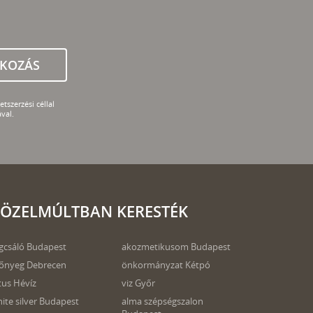
TKOZÁS
tszerzési céllal
val.
ÖZELMÚLTBAN KERESTÉK
gcsáló Budapest
akozmetikusom Budapest
őnyeg Debrecen
önkormányzat Kétpó
tus Hévíz
viz Győr
ite silver Budapest
alma szépségszalon