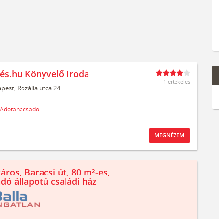
és.hu Könyvelő Iroda
1 értékelés
pest,
Rozália utca 24
Adótanácsadó
MEGNÉZEM
áros, Baracsi út, 80 m²-es,
ndó állapotú családi ház