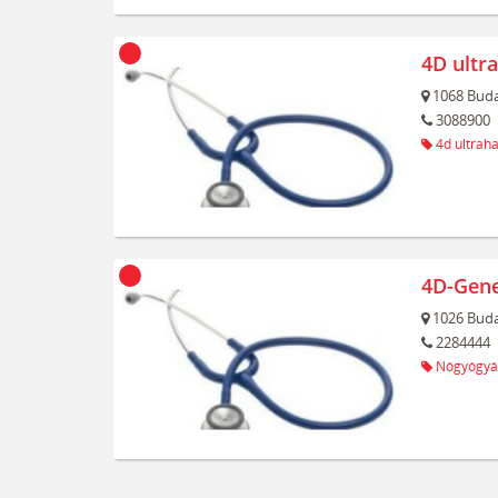
4D ultr
1068
Buda
3088900
4d ultrah
4D-Gene
1026
Buda
2284444
Nőgyógyá