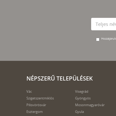
Hozzájárulo
NÉPSZERŰ TELEPÜLÉSEK
Vác
Visegrád
Szigetszentmiklós
Gyöngyös
Pilisvörösvár
Mosonmagyaróvár
Esztergom
Gyula