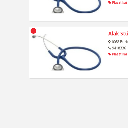
Plasztikai
Alak Stú
1068
Buda
9418336
Plasztikai