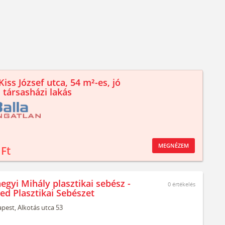
iss József utca, 54 m²-es, jó
 társasházi lakás
MEGNÉZEM
 Ft
egyi Mihály plasztikai sebész -
0
értékelés
ed Plasztikai Sebészet
pest,
Alkotás utca 53