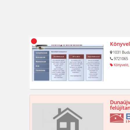
Könyvel
1031
Buda
9721065
Könyvelő,
Dunaújv
felújíta