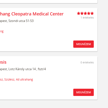
ahang Cleopatra Medical Center
1 értékelés
pest,
Szondi utca 51-53
ang
MEGNÉZEM
sis
0
értékelés
pest,
Lotz Károly utca 14
, fszt/4
sz,
Szülész,
4d ultrahang
MEGNÉZEM