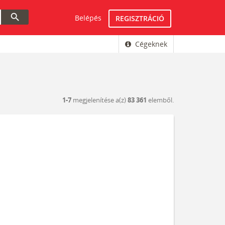
search
Belépés
REGISZTRÁCIÓ
Cégeknek
1-7
megjelenítése a(z)
83 361
elemből.