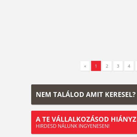
«
1
2
3
4
NEM TALÁLOD AMIT KERESEL?
A TE VÁLLALKOZÁSOD HIÁNYZ
HIRDESD NÁLUNK INGYENESEN!