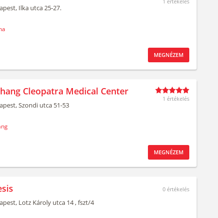
1 értékelés
apest,
Ilka utca 25-27.
ha
MEGNÉZEM
ahang Cleopatra Medical Center
1 értékelés
apest,
Szondi utca 51-53
ang
MEGNÉZEM
sis
0
értékelés
apest,
Lotz Károly utca 14
, fszt/4