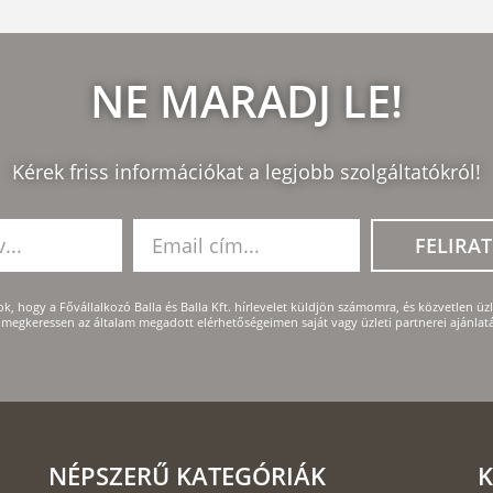
NE MARADJ LE!
Kérek friss információkat a legjobb szolgáltatókról!
FELIRA
k, hogy a Fővállalkozó Balla és Balla Kft. hírlevelet küldjön számomra, és közvetlen üzle
megkeressen az általam megadott elérhetőségeimen saját vagy üzleti partnerei ajánlatá
NÉPSZERŰ KATEGÓRIÁK
K