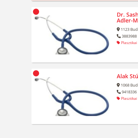
Dr. Sash
Adler-M
1123
Bud
3883988
Plasztikai
Alak Stú
1068
Bud
9418336
Plasztikai