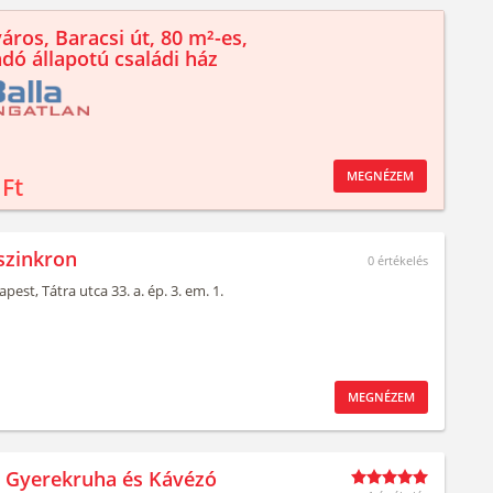
áros, Baracsi út, 80 m²-es,
ndó állapotú családi ház
MEGNÉZEM
 Ft
szinkron
0
értékelés
apest,
Tátra utca 33. a. ép. 3. em. 1.
MEGNÉZEM
t Gyerekruha és Kávézó