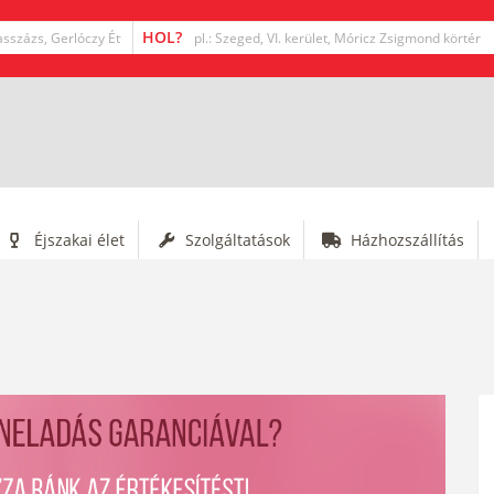
Éjszakai élet
Szolgáltatások
Házhozszállítás