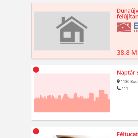
Dunaújv
felújíta
38.8 M
Naptár 
1136
Bud
111
Féltuca