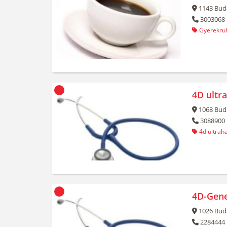
1143
Bud
3003068
Gyerekru
4D ultr
1068
Bud
3088900
4d ultrah
4D-Gene
1026
Bud
2284444