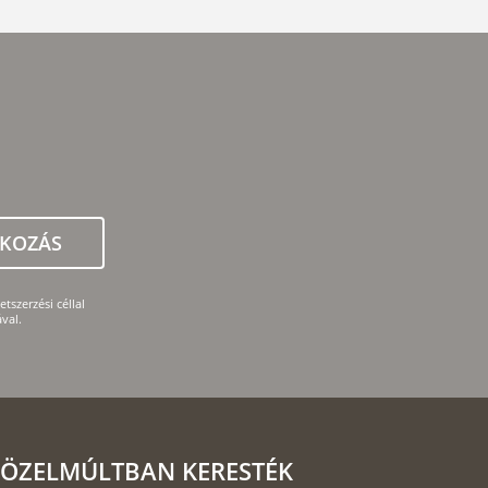
TKOZÁS
tszerzési céllal
val.
ÖZELMÚLTBAN KERESTÉK