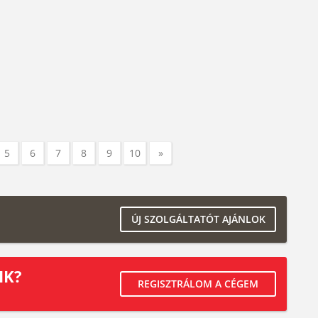
5
6
7
8
9
10
»
ÚJ SZOLGÁLTATÓT AJÁNLOK
IK?
REGISZTRÁLOM A CÉGEM