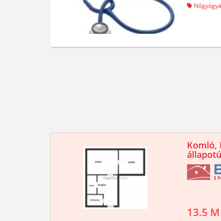
Nőgyógyá
Komló, K
állapotú
13.5 M