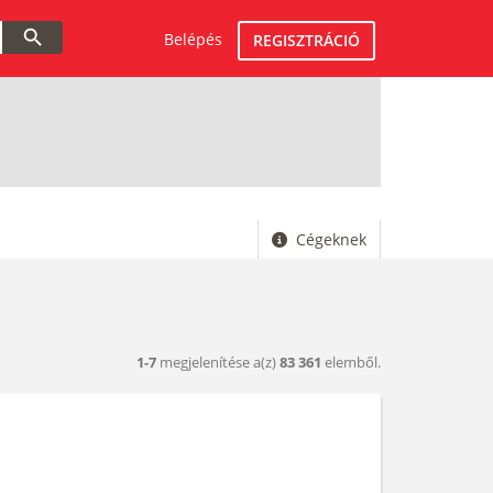
search
Belépés
REGISZTRÁCIÓ
Cégeknek
1-7
megjelenítése a(z)
83 361
elemből.