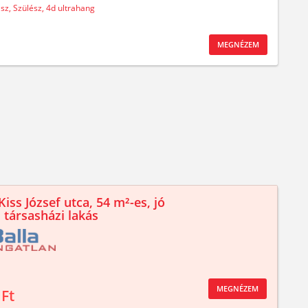
sz,
Szülész,
4d ultrahang
MEGNÉZEM
iss József utca, 54 m²-es, jó
 társasházi lakás
MEGNÉZEM
 Ft