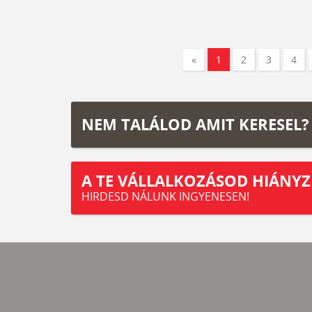
«
1
2
3
4
NEM TALÁLOD AMIT KERESEL?
A TE VÁLLALKOZÁSOD HIÁNYZ
HIRDESD NÁLUNK INGYENESEN!