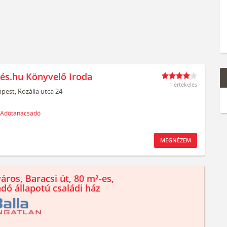
és.hu Könyvelő Iroda
1 értékelés
pest,
Rozália utca 24
Adótanácsadó
MEGNÉZEM
áros, Baracsi út, 80 m²-es,
ndó állapotú családi ház