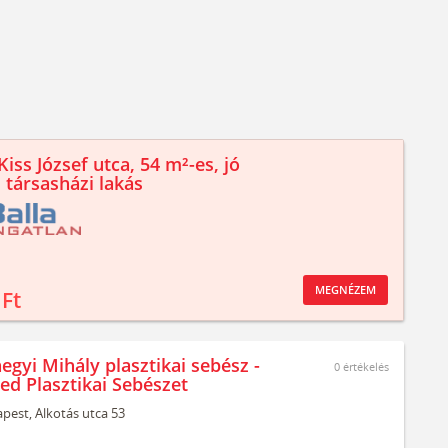
iss József utca, 54 m²-es, jó
 társasházi lakás
MEGNÉZEM
 Ft
egyi Mihály plasztikai sebész -
0
értékelés
ed Plasztikai Sebészet
pest,
Alkotás utca 53