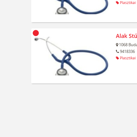
Plasztikai
Alak Stú
1068
Buda
9418336
Plasztikai