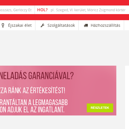
Éjszakai élet
Szolgáltatások
Házhozszállítás