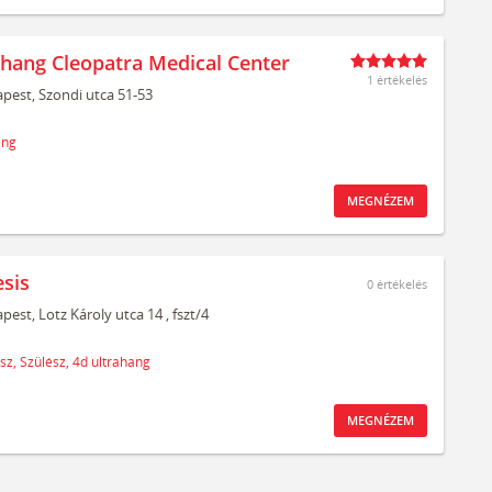
ahang Cleopatra Medical Center
1 értékelés
pest,
Szondi utca 51-53
ang
MEGNÉZEM
sis
0
értékelés
pest,
Lotz Károly utca 14
, fszt/4
sz,
Szülész,
4d ultrahang
MEGNÉZEM