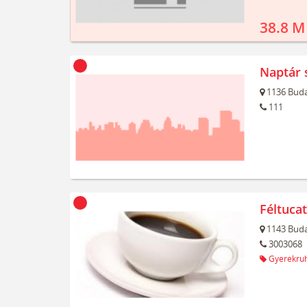
38.8 M
Naptár 
1136
Buda
111
Féltuca
1143
Buda
3003068
Gyerekru