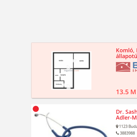
Komló, K
állapotú
13.5 M
Dr. Sash
Adler-M
1123
Buda
3883988