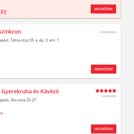
MEGNÉZEM
 Ft
szinkron
0
értékelés
pest,
Tátra utca 33. a. ép. 3. em. 1.
MEGNÉZEM
t Gyerekruha és Kávézó
1 értékelés
pest,
Ilka utca 25-27.
ha
MEGNÉZEM