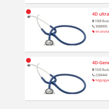
4D ultr
1068
Buda
3088900
4d ultrah
4D-Gene
1026
Buda
2284444
Nőgyógyá