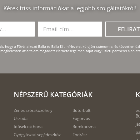
Kérek friss információkat a legjobb szolgáltatókról!
FELIRA
k, hogy a Fővállalkozó Balla és Balla Kft. hírlevelet küldjön számomra, és közvetlen üzle
megkeressen az általam megadott elérhetőségeimen saját vagy üzleti partnerei ajánlatá
NÉPSZERŰ KATEGÓRIÁK
K
Zenés szórakozóhely
Bútorbolt
es
B
Uszoda
Fogorvos
já
Idősek otthona
Romkocsma
pa
Gyógyászati segédeszköz
Fodrász