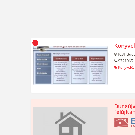
Könyvel
1031
Buda
9721065
Könyvelő,
Dunaújv
felújíta