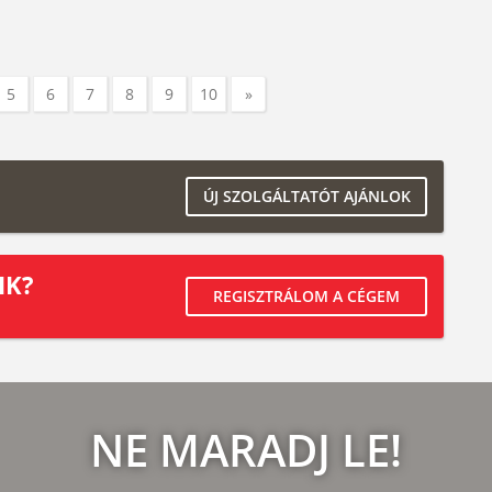
5
6
7
8
9
10
»
ÚJ SZOLGÁLTATÓT AJÁNLOK
IK?
REGISZTRÁLOM A CÉGEM
NE MARADJ LE!