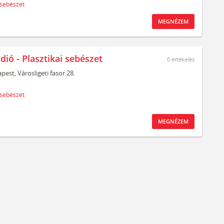
 sebészet
MEGNÉZEM
dió - Plasztikai sebészet
0
értékelés
pest,
Városligeti fasor 28.
 sebészet
MEGNÉZEM