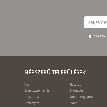
Hozzájárulo
NÉPSZERŰ TELEPÜLÉSEK
Vác
Visegrád
Szigetszentmiklós
Gyöngyös
Pilisvörösvár
Mosonmagyaróvár
Esztergom
Gyula