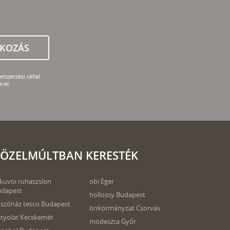
TKOZÁS
tszerzési céllal
val.
ÖZELMÚLTBAN KERESTÉK
kuvoi ruhaszslon
obi Eger
udapest
hollossy Budapest
tszóház tesco Budapest
önkormányzat Csorvás
tyolat Kecskemét
modeszta Győr