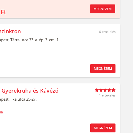
MEGNÉZEM
 Ft
szinkron
0
értékelés
pest,
Tátra utca 33. a. ép. 3. em. 1.
MEGNÉZEM
t Gyerekruha és Kávézó
1 értékelés
pest,
Ilka utca 25-27.
ha
MEGNÉZEM