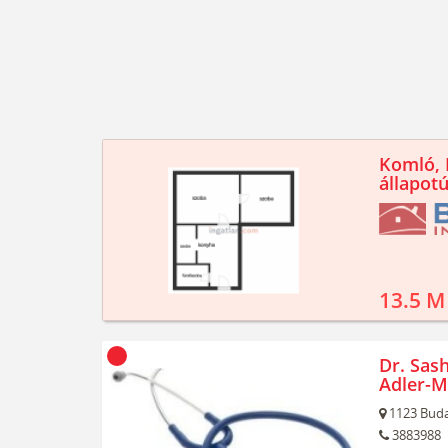
Komló, K
állapotú
13.5 M
Dr. Sash
Adler-M
1123
Buda
3883988