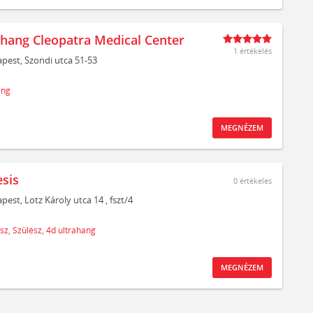
ahang Cleopatra Medical Center
1 értékelés
pest,
Szondi utca 51-53
ang
MEGNÉZEM
sis
0
értékelés
pest,
Lotz Károly utca 14
, fszt/4
sz,
Szülész,
4d ultrahang
MEGNÉZEM