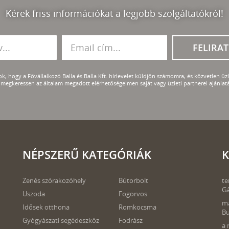
Kérek friss információkat a legjobb szolgáltatókról!
FELIRA
k, hogy a Fővállalkozó Balla és Balla Kft. hírlevelet küldjön számomra, és közvetlen üzle
megkeressen az általam megadott elérhetőségeimen saját vagy üzleti partnerei ajánlatá
NÉPSZERŰ KATEGÓRIÁK
K
Zenés szórakozóhely
Bútorbolt
te
Gá
Uszoda
Fogorvos
ma
Idősek otthona
Romkocsma
B
Gyógyászati segédeszköz
Fodrász
a 