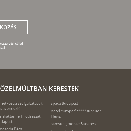
TKOZÁS
tszerzési céllal
val.
ÖZELMÚLTBAN KERESTÉK
metkezési szolgáltatások
space Budapest
vavencsellő
hotel európa fit****superior
nhattan férfi fodrászat
Hévíz
udapest
samsung mobile Budapest
mosoda Pécs