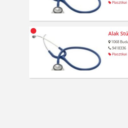
Plasztikai
Alak Stú
1068
Buda
9418336
Plasztikai