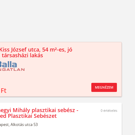
iss József utca, 54 m²-es, jó
 társasházi lakás
MEGNÉZEM
 Ft
egyi Mihály plasztikai sebész -
0
értékelés
ed Plasztikai Sebészet
pest,
Alkotás utca 53