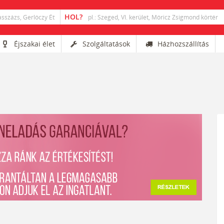
Éjszakai élet
Szolgáltatások
Házhozszállítás