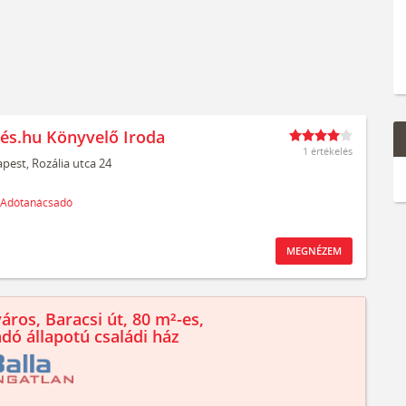
és.hu Könyvelő Iroda
1 értékelés
pest,
Rozália utca 24
Adótanácsadó
MEGNÉZEM
áros, Baracsi út, 80 m²-es,
ndó állapotú családi ház