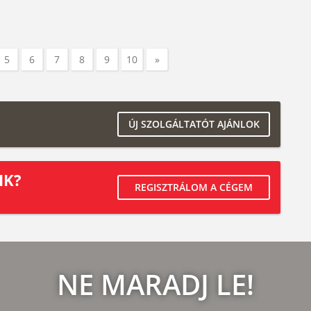
5
6
7
8
9
10
»
ÚJ SZOLGÁLTATÓT AJÁNLOK
IK?
REGISZTRÁLOM A CÉGEM
NE MARADJ LE!