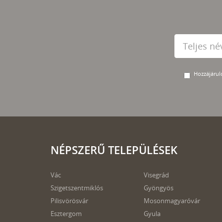
Hozzájárulo
NÉPSZERŰ TELEPÜLÉSEK
Vác
Visegrád
Szigetszentmiklós
Gyöngyös
Pilisvörösvár
Mosonmagyaróvár
Esztergom
Gyula