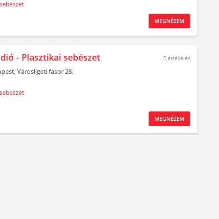
 sebészet
MEGNÉZEM
dió - Plasztikai sebészet
0
értékelés
pest,
Városligeti fasor 28.
 sebészet
MEGNÉZEM