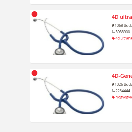
4D ultr
1068
Buda
3088900
4d ultrah
4D-Gene
1026
Buda
2284444
Nőgyógyá