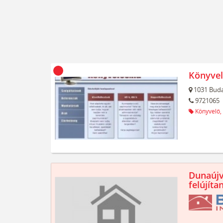
Könyvel
1031
Buda
9721065
Könyvelő,
Dunaújv
felújíta