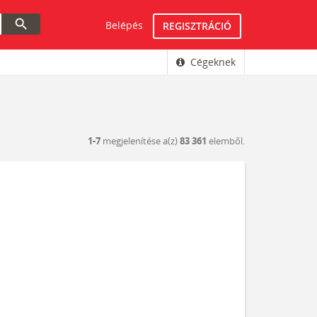
search
Belépés
REGISZTRÁCIÓ
Cégeknek
1-7
megjelenítése a(z)
83 361
elemből.