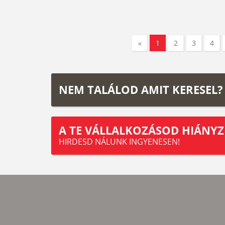
«
1
2
3
4
NEM TALÁLOD AMIT KERESEL?
A TE VÁLLALKOZÁSOD HIÁNYZ
HIRDESD NÁLUNK INGYENESEN!