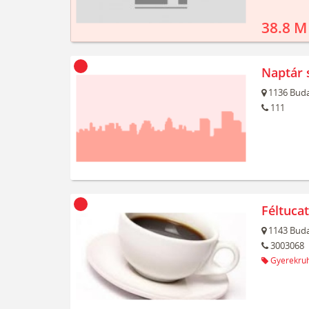
38.8 M
Naptár 
1136
Buda
111
Féltuca
1143
Buda
3003068
Gyerekru