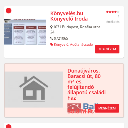
Könyvelés.hu
1
Könyvelő Iroda
értékelés
1031
Budapest,
Rozália utca
24
9721065
Könyvelő,
Adótanácsadó
MEGNÉZEM
Dunaújváros,
Baracsi út, 80
m²-es,
felújítandó
állapotú családi
ház
MEGNÉZEM
38.8 M Ft