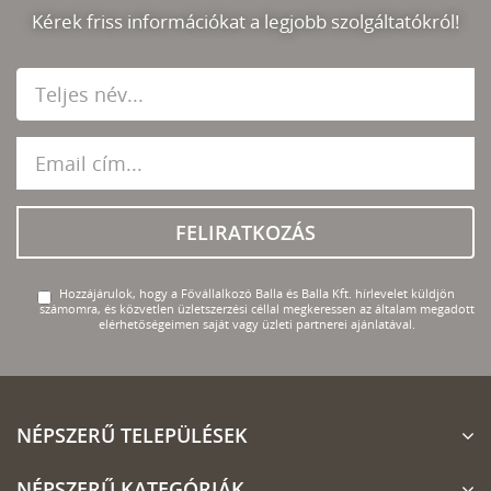
Kérek friss információkat a legjobb szolgáltatókról!
FELIRATKOZÁS
Hozzájárulok, hogy a Fővállalkozó Balla és Balla Kft. hírlevelet küldjön
számomra, és közvetlen üzletszerzési céllal megkeressen az általam megadott
elérhetőségeimen saját vagy üzleti partnerei ajánlatával.
NÉPSZERŰ TELEPÜLÉSEK
NÉPSZERŰ KATEGÓRIÁK