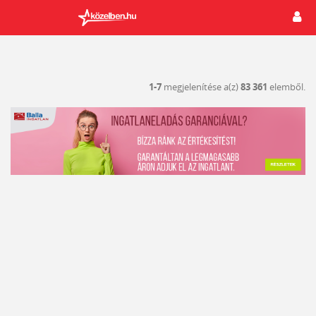
1-7
megjelenítése a(z)
83 361
elemből.