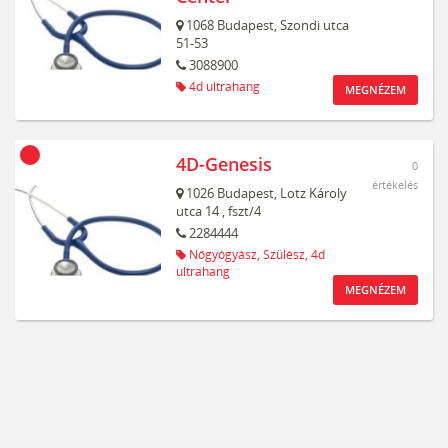
1068
Budapest,
Szondi utca
51-53
3088900
4d ultrahang
MEGNÉZEM
4D-Genesis
0
értékelés
1026
Budapest,
Lotz Károly
utca 14
, fszt/4
2284444
Nőgyógyász,
Szülész,
4d
ultrahang
MEGNÉZEM