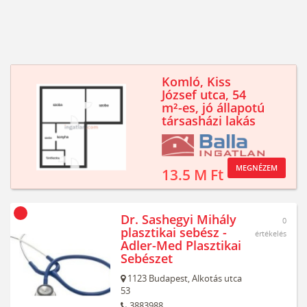
Komló, Kiss
József utca, 54
m²-es, jó állapotú
társasházi lakás
MEGNÉZEM
13.5 M Ft
Dr. Sashegyi Mihály
0
plasztikai sebész -
értékelés
Adler-Med Plasztikai
Sebészet
1123
Budapest,
Alkotás utca
53
3883988