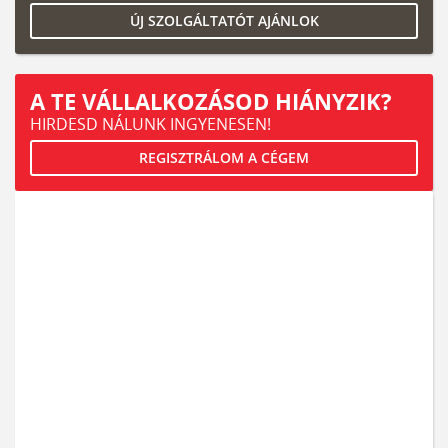
ÚJ SZOLGÁLTATÓT AJÁNLOK
A TE VÁLLALKOZÁSOD HIÁNYZIK?
HIRDESD NÁLUNK INGYENESEN!
REGISZTRÁLOM A CÉGEM