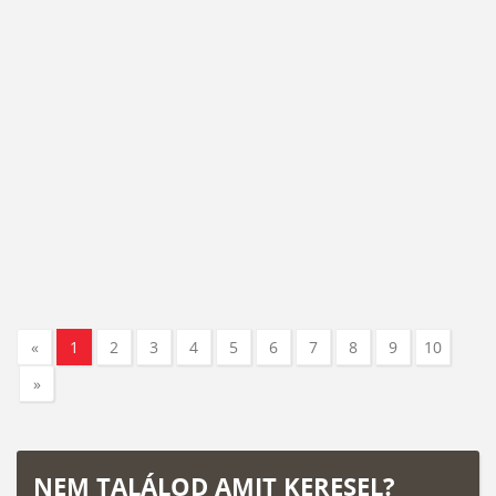
«
1
2
3
4
5
6
7
8
9
10
»
NEM TALÁLOD AMIT KERESEL?