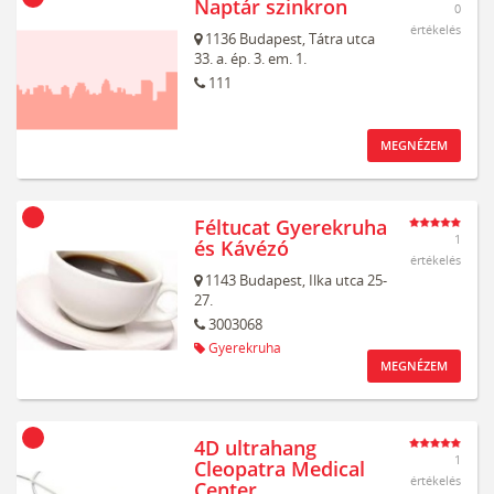
Naptár szinkron
0
értékelés
1136
Budapest,
Tátra utca
33. a. ép. 3. em. 1.
111
MEGNÉZEM
Féltucat Gyerekruha
1
és Kávézó
értékelés
1143
Budapest,
Ilka utca 25-
27.
3003068
Gyerekruha
MEGNÉZEM
4D ultrahang
1
Cleopatra Medical
értékelés
Center