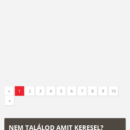
«
1
2
3
4
5
6
7
8
9
10
»
NEM TALÁLOD AMIT KERESEL?