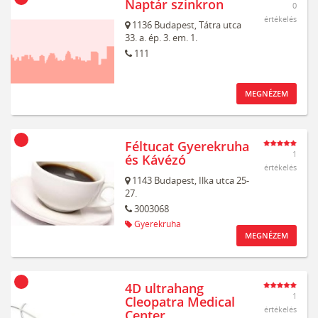
Naptár szinkron
0
értékelés
1136
Budapest,
Tátra utca
33. a. ép. 3. em. 1.
111
MEGNÉZEM
Féltucat Gyerekruha
1
és Kávézó
értékelés
1143
Budapest,
Ilka utca 25-
27.
3003068
Gyerekruha
MEGNÉZEM
4D ultrahang
1
Cleopatra Medical
értékelés
Center