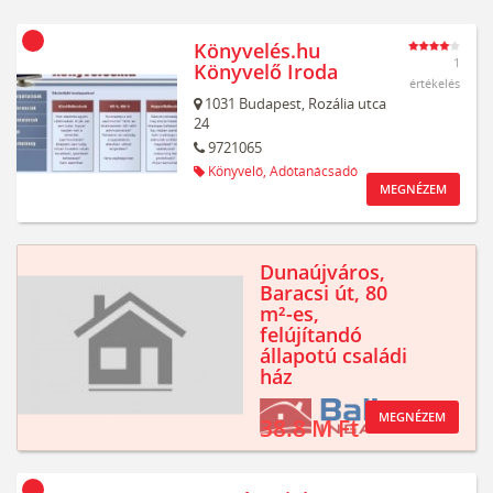
Könyvelés.hu
1
Könyvelő Iroda
értékelés
1031
Budapest,
Rozália utca
24
9721065
Könyvelő,
Adótanácsadó
MEGNÉZEM
Dunaújváros,
Baracsi út, 80
m²-es,
felújítandó
állapotú családi
ház
MEGNÉZEM
38.8 M Ft