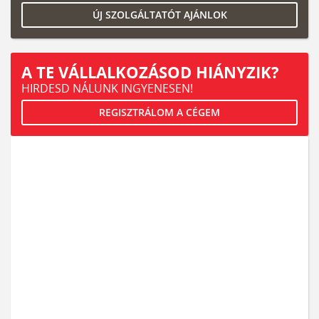
ÚJ SZOLGÁLTATÓT AJÁNLOK
A TE VÁLLALKOZÁSOD HIÁNYZIK?
HIRDESD NÁLUNK INGYENESEN!
REGISZTRÁLOM A CÉGEM