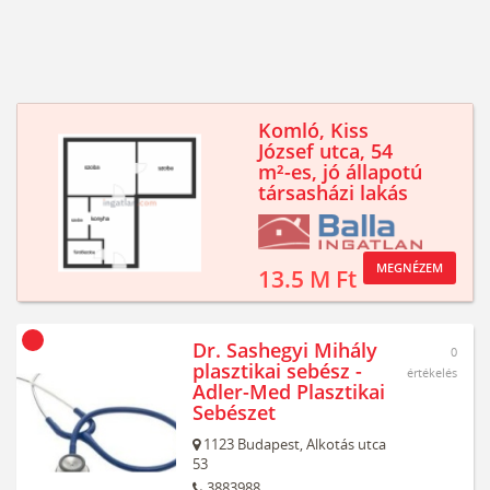
Komló, Kiss
József utca, 54
m²-es, jó állapotú
társasházi lakás
MEGNÉZEM
13.5 M Ft
Dr. Sashegyi Mihály
0
plasztikai sebész -
értékelés
Adler-Med Plasztikai
Sebészet
1123
Budapest,
Alkotás utca
53
3883988