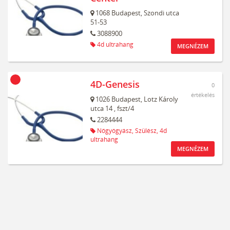
1068
Budapest,
Szondi utca
51-53
3088900
4d ultrahang
MEGNÉZEM
4D-Genesis
0
értékelés
1026
Budapest,
Lotz Károly
utca 14
, fszt/4
2284444
Nőgyógyász,
Szülész,
4d
ultrahang
MEGNÉZEM