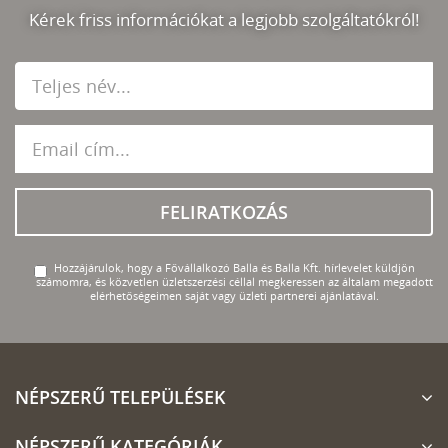
Kérek friss információkat a legjobb szolgáltatókról!
FELIRATKOZÁS
Hozzájárulok, hogy a Fővállalkozó Balla és Balla Kft. hírlevelet küldjön
számomra, és közvetlen üzletszerzési céllal megkeressen az általam megadott
elérhetőségeimen saját vagy üzleti partnerei ajánlatával.
NÉPSZERŰ TELEPÜLÉSEK
NÉPSZERŰ KATEGÓRIÁK