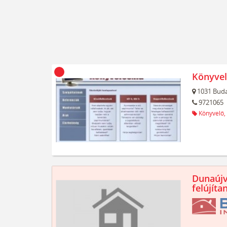
Könyvel
1031
Buda
9721065
Könyvelő,
Dunaújv
felújíta