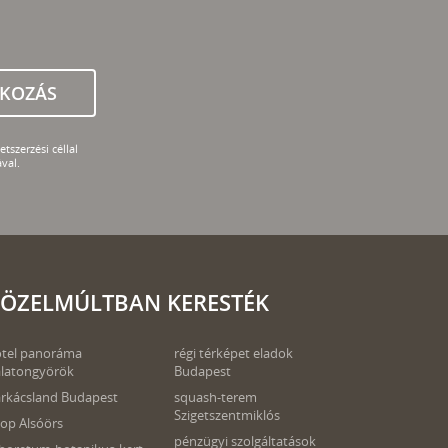
TKOZÁS
tszerzési céllal
val.
ÖZELMÚLTBAN KERESTÉK
tel panoráma
régi térképet eladok
latongyörök
Budapest
rkácsland Budapest
squash-terem
Szigetszentmiklós
op Alsóörs
pénzügyi szolgáltatások