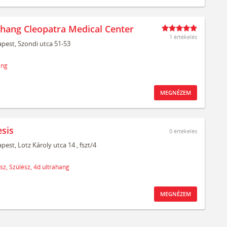
ahang Cleopatra Medical Center
1 értékelés
pest,
Szondi utca 51-53
ang
MEGNÉZEM
sis
0
értékelés
pest,
Lotz Károly utca 14
, fszt/4
sz,
Szülész,
4d ultrahang
MEGNÉZEM