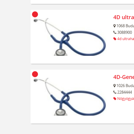
4D ultr
1068
Buda
3088900
4d ultrah
4D-Gene
1026
Buda
2284444
Nőgyógyá