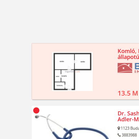
Komló, K
állapotú
13.5 M
Dr. Sash
Adler-M
1123
Buda
3883988