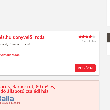
és.hu Könyvelő Iroda
1 értékelés
pest,
Rozália utca 24
Adótanácsadó
MEGNÉZEM
áros, Baracsi út, 80 m²-es,
ndó állapotú családi ház