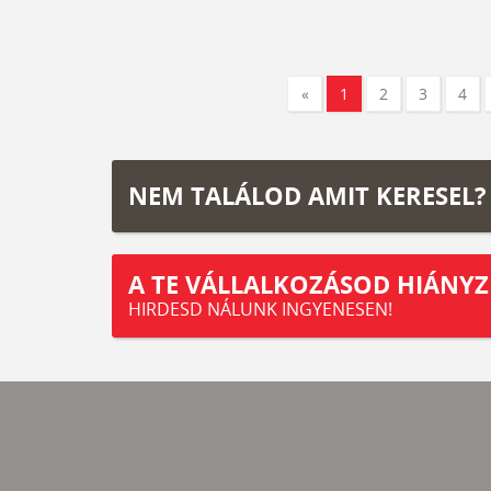
«
1
2
3
4
NEM TALÁLOD AMIT KERESEL?
A TE VÁLLALKOZÁSOD HIÁNYZ
HIRDESD NÁLUNK INGYENESEN!