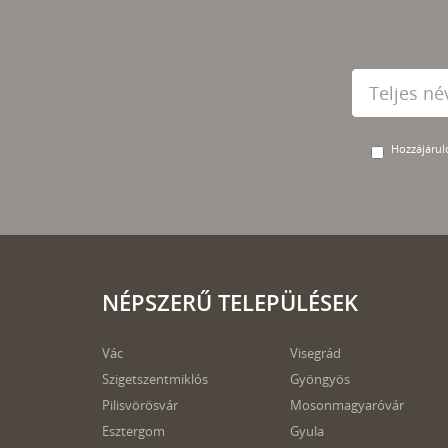
Hozzájárulo
NÉPSZERŰ TELEPÜLÉSEK
Vác
Visegrád
Szigetszentmiklós
Gyöngyös
Pilisvörösvár
Mosonmagyaróvár
Esztergom
Gyula