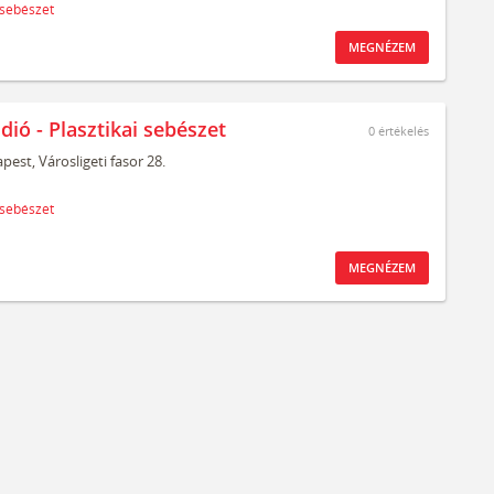
 sebészet
MEGNÉZEM
dió - Plasztikai sebészet
0
értékelés
pest,
Városligeti fasor 28.
 sebészet
MEGNÉZEM