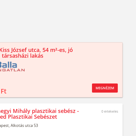
iss József utca, 54 m²-es, jó
 társasházi lakás
MEGNÉZEM
 Ft
egyi Mihály plasztikai sebész -
0
értékelés
ed Plasztikai Sebészet
pest,
Alkotás utca 53