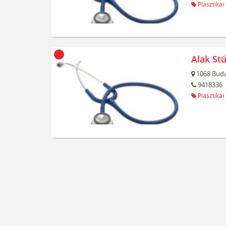
Plasztikai
Alak Stú
1068
Buda
9418336
Plasztikai