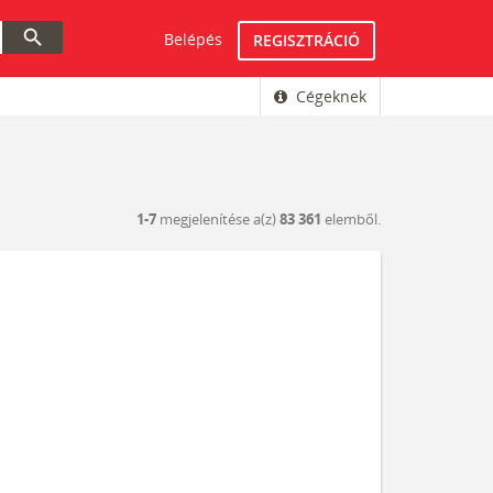
search
Belépés
REGISZTRÁCIÓ
Cégeknek
1-7
megjelenítése a(z)
83 361
elemből.