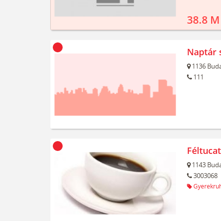
38.8 M
Naptár 
1136
Buda
111
Féltuca
1143
Buda
3003068
Gyerekru