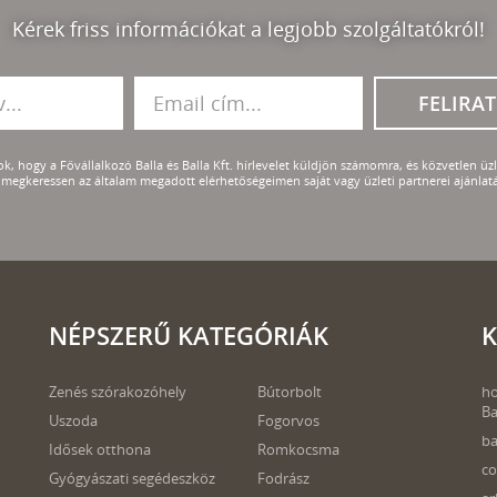
Kérek friss információkat a legjobb szolgáltatókról!
FELIRA
k, hogy a Fővállalkozó Balla és Balla Kft. hírlevelet küldjön számomra, és közvetlen üzle
megkeressen az általam megadott elérhetőségeimen saját vagy üzleti partnerei ajánlatá
NÉPSZERŰ KATEGÓRIÁK
K
Zenés szórakozóhely
Bútorbolt
ho
Ba
Uszoda
Fogorvos
ba
Idősek otthona
Romkocsma
co
Gyógyászati segédeszköz
Fodrász