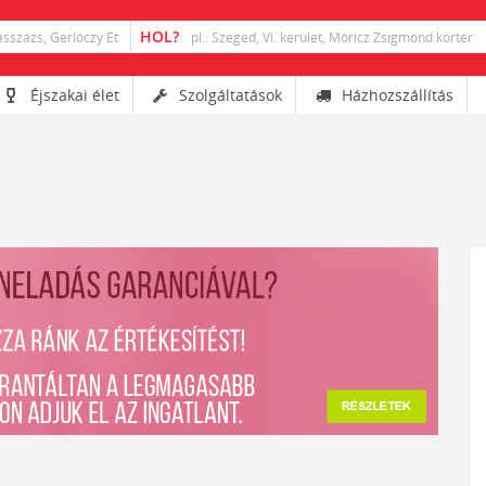
Éjszakai élet
Szolgáltatások
Házhozszállítás