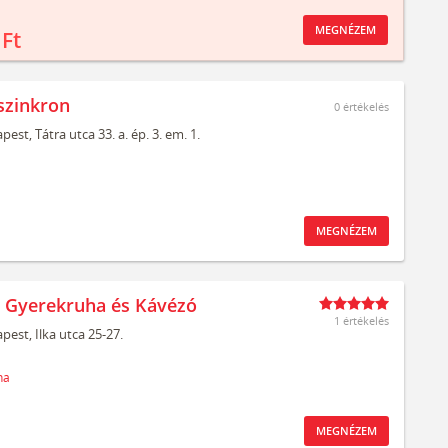
MEGNÉZEM
 Ft
szinkron
0
értékelés
pest,
Tátra utca 33. a. ép. 3. em. 1.
MEGNÉZEM
t Gyerekruha és Kávézó
1 értékelés
pest,
Ilka utca 25-27.
ha
MEGNÉZEM