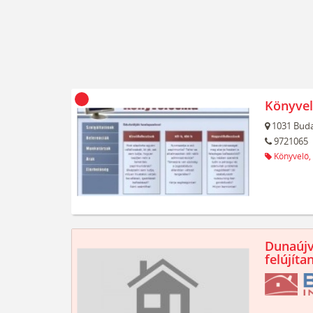
Könyvel
1031
Buda
9721065
Könyvelő,
Dunaújv
felújíta