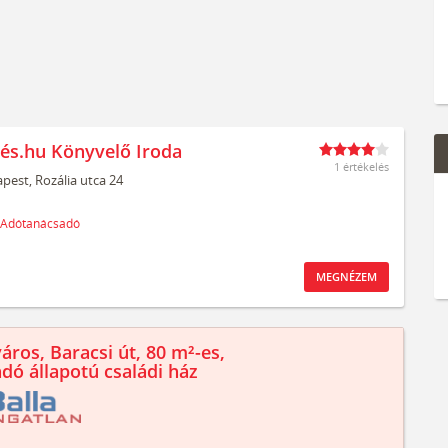
és.hu Könyvelő Iroda
1 értékelés
pest,
Rozália utca 24
Adótanácsadó
MEGNÉZEM
áros, Baracsi út, 80 m²-es,
ndó állapotú családi ház