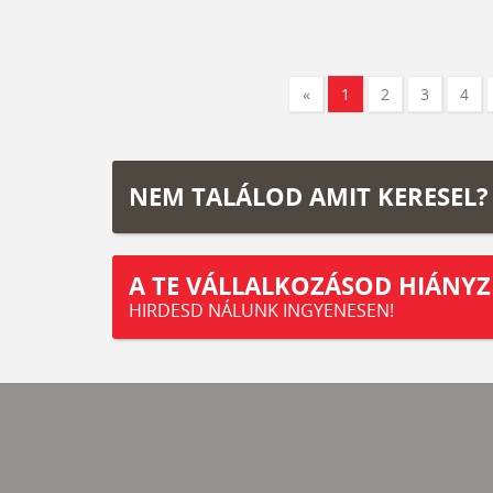
«
1
2
3
4
NEM TALÁLOD AMIT KERESEL?
A TE VÁLLALKOZÁSOD HIÁNYZ
HIRDESD NÁLUNK INGYENESEN!