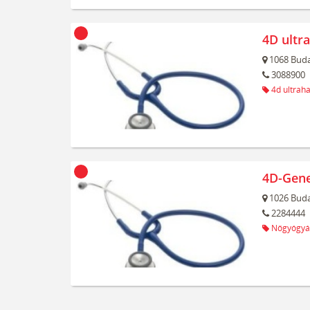
4D ultr
1068
Buda
3088900
4d ultrah
4D-Gene
1026
Buda
2284444
Nőgyógyá