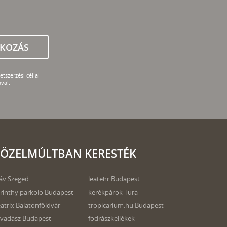
TKOZÁS
tszerzési céllal
val.
ÖZELMÚLTBAN KERESTÉK
áv Szeged
leatehr Budapest
rinthy parkolo Budapest
kerékpárok Tura
atrix Balatonföldvár
tropicarium.hu Budapest
jvadász Budapest
fodrászkellékek