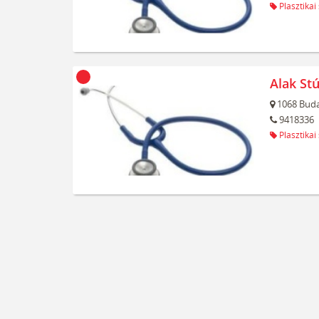
Plasztikai
Alak Stú
1068
Buda
9418336
Plasztikai