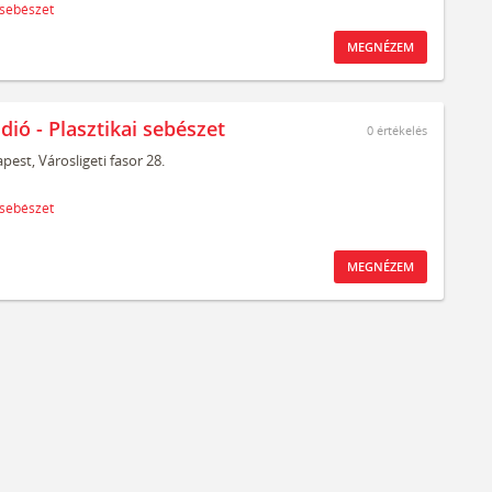
 sebészet
MEGNÉZEM
dió - Plasztikai sebészet
0
értékelés
pest,
Városligeti fasor 28.
 sebészet
MEGNÉZEM