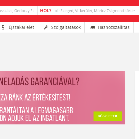
Éjszakai élet
Szolgáltatások
Házhozszállítás