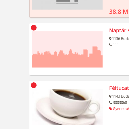
38.8 M
Naptár 
1136
Buda
111
Féltuca
1143
Buda
3003068
Gyerekru