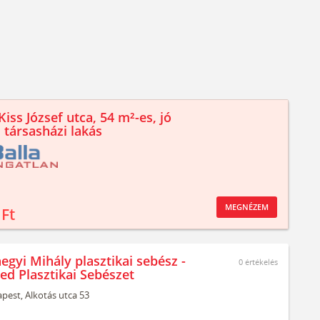
iss József utca, 54 m²-es, jó
 társasházi lakás
MEGNÉZEM
 Ft
egyi Mihály plasztikai sebész -
0
értékelés
ed Plasztikai Sebészet
pest,
Alkotás utca 53