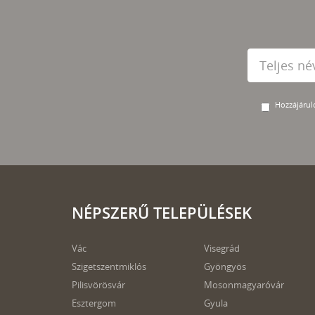
Hozzájárulo
NÉPSZERŰ TELEPÜLÉSEK
Vác
Visegrád
Szigetszentmiklós
Gyöngyös
Pilisvörösvár
Mosonmagyaróvár
Esztergom
Gyula