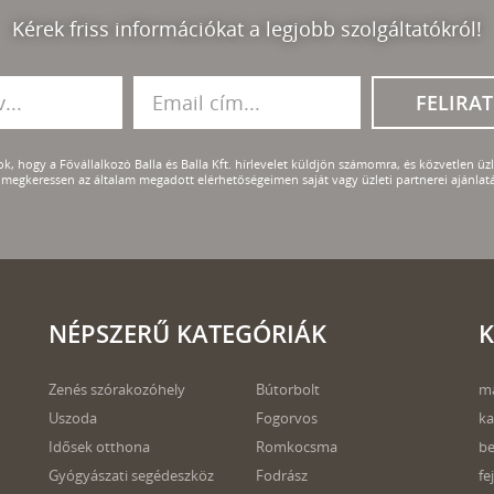
Kérek friss információkat a legjobb szolgáltatókról!
FELIRA
k, hogy a Fővállalkozó Balla és Balla Kft. hírlevelet küldjön számomra, és közvetlen üzle
megkeressen az általam megadott elérhetőségeimen saját vagy üzleti partnerei ajánlatá
NÉPSZERŰ KATEGÓRIÁK
K
Zenés szórakozóhely
Bútorbolt
m
Uszoda
Fogorvos
ka
Idősek otthona
Romkocsma
be
Gyógyászati segédeszköz
Fodrász
fe