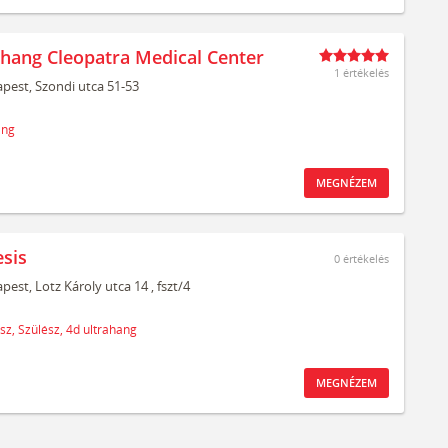
ahang Cleopatra Medical Center
1 értékelés
pest,
Szondi utca 51-53
ang
MEGNÉZEM
sis
0
értékelés
pest,
Lotz Károly utca 14
, fszt/4
sz,
Szülész,
4d ultrahang
MEGNÉZEM