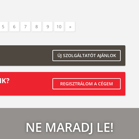
5
6
7
8
9
10
»
ÚJ SZOLGÁLTATÓT AJÁNLOK
IK?
REGISZTRÁLOM A CÉGEM
NE MARADJ LE!