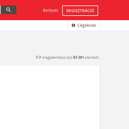
search
Belépés
REGISZTRÁCIÓ
Cégeknek
1-7
megjelenítése a(z)
83 361
elemből.