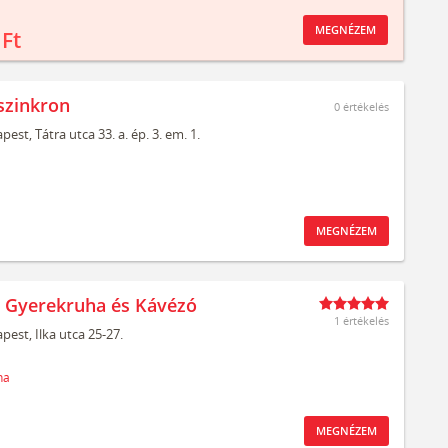
MEGNÉZEM
 Ft
szinkron
0
értékelés
pest,
Tátra utca 33. a. ép. 3. em. 1.
MEGNÉZEM
t Gyerekruha és Kávézó
1 értékelés
pest,
Ilka utca 25-27.
ha
MEGNÉZEM