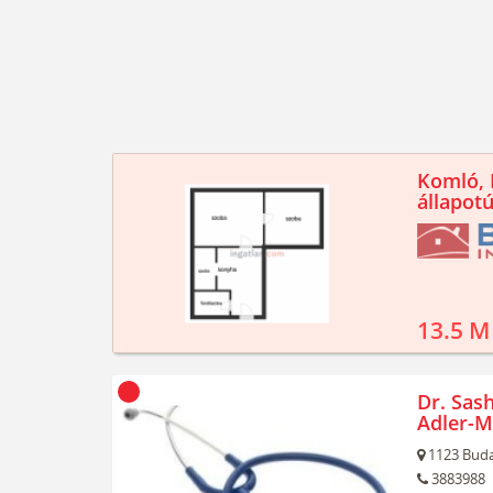
Komló, K
állapotú
13.5 M
Dr. Sash
Adler-M
1123
Buda
3883988