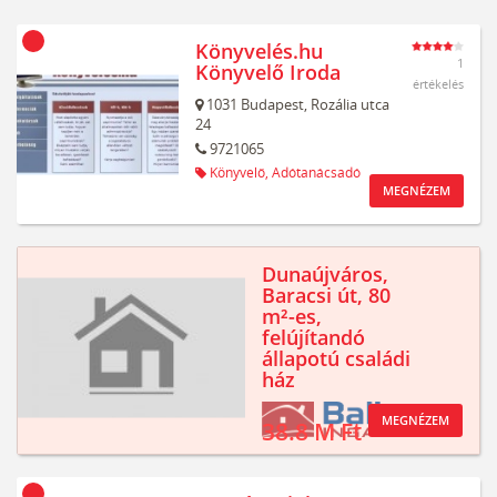
Könyvelés.hu
1
Könyvelő Iroda
értékelés
1031
Budapest,
Rozália utca
24
9721065
Könyvelő,
Adótanácsadó
MEGNÉZEM
Dunaújváros,
Baracsi út, 80
m²-es,
felújítandó
állapotú családi
ház
MEGNÉZEM
38.8 M Ft