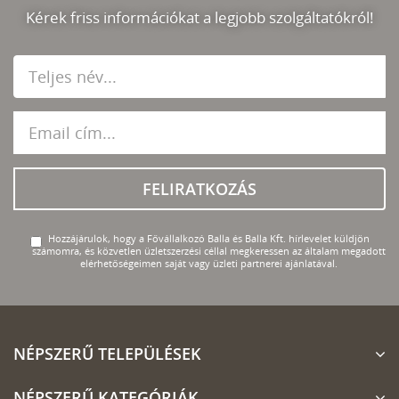
Kérek friss információkat a legjobb szolgáltatókról!
FELIRATKOZÁS
Hozzájárulok, hogy a Fővállalkozó Balla és Balla Kft. hírlevelet küldjön
számomra, és közvetlen üzletszerzési céllal megkeressen az általam megadott
elérhetőségeimen saját vagy üzleti partnerei ajánlatával.
NÉPSZERŰ TELEPÜLÉSEK
NÉPSZERŰ KATEGÓRIÁK