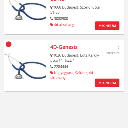
1068
Budapest,
Szondi utca
51-53
3088900
4d ultrahang
MEGNÉZEM
4D-Genesis
0
értékelés
1026
Budapest,
Lotz Károly
utca 14
, fszt/4
2284444
Nőgyógyász,
Szülész,
4d
ultrahang
MEGNÉZEM