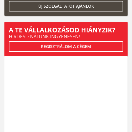
ÚJ SZOLGÁLTATÓT AJÁNLOK
A TE VÁLLALKOZÁSOD HIÁNYZIK?
HIRDESD NÁLUNK INGYENESEN!
REGISZTRÁLOM A CÉGEM