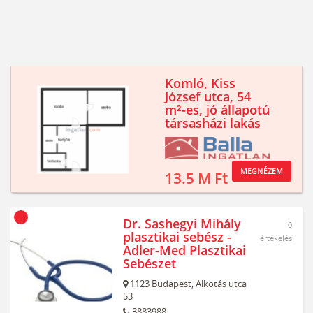
Komló, Kiss
József utca, 54
m²-es, jó állapotú
társasházi lakás
MEGNÉZEM
13.5 M Ft
Dr. Sashegyi Mihály
0
plasztikai sebész -
értékelés
Adler-Med Plasztikai
Sebészet
1123
Budapest,
Alkotás utca
53
3883988