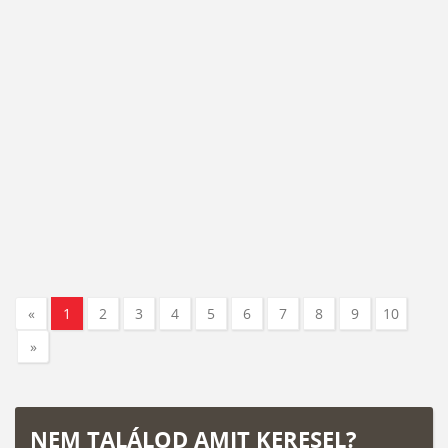
«
1
2
3
4
5
6
7
8
9
10
»
NEM TALÁLOD AMIT KERESEL?