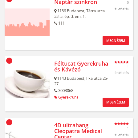
Naptár szinkron
0
értékelés
1136
Budapest,
Tátra utca
33. a. ép. 3. em. 1.
111
MEGNÉZEM
Féltucat Gyerekruha
1
és Kávézó
értékelés
1143
Budapest,
Ilka utca 25-
27.
3003068
Gyerekruha
MEGNÉZEM
4D ultrahang
1
Cleopatra Medical
értékelés
Center