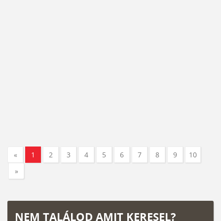
«
1
2
3
4
5
6
7
8
9
10
»
NEM TALÁLOD AMIT KERESEL?