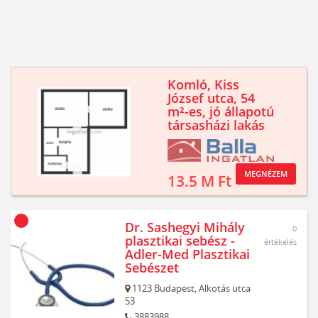
Komló, Kiss
József utca, 54
m²-es, jó állapotú
társasházi lakás
MEGNÉZEM
13.5 M Ft
Dr. Sashegyi Mihály
0
plasztikai sebész -
értékelés
Adler-Med Plasztikai
Sebészet
1123
Budapest,
Alkotás utca
53
3883988