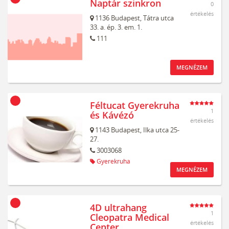
Naptár szinkron
0
értékelés
1136
Budapest,
Tátra utca
33. a. ép. 3. em. 1.
111
MEGNÉZEM
Féltucat Gyerekruha
1
és Kávézó
értékelés
1143
Budapest,
Ilka utca 25-
27.
3003068
Gyerekruha
MEGNÉZEM
4D ultrahang
1
Cleopatra Medical
értékelés
Center