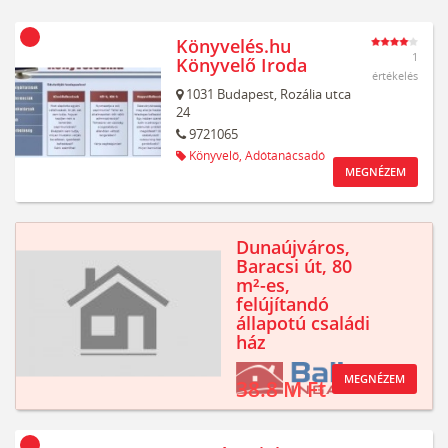
Könyvelés.hu
1
Könyvelő Iroda
értékelés
1031
Budapest,
Rozália utca
24
9721065
Könyvelő,
Adótanácsadó
MEGNÉZEM
Dunaújváros,
Baracsi út, 80
m²-es,
felújítandó
állapotú családi
ház
MEGNÉZEM
38.8 M Ft