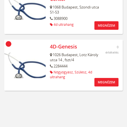
1068
Budapest,
Szondi utca
51-53
3088900
4d ultrahang
MEGNÉZEM
4D-Genesis
0
értékelés
1026
Budapest,
Lotz Károly
utca 14
, fszt/4
2284444
Nőgyógyász,
Szülész,
4d
ultrahang
MEGNÉZEM