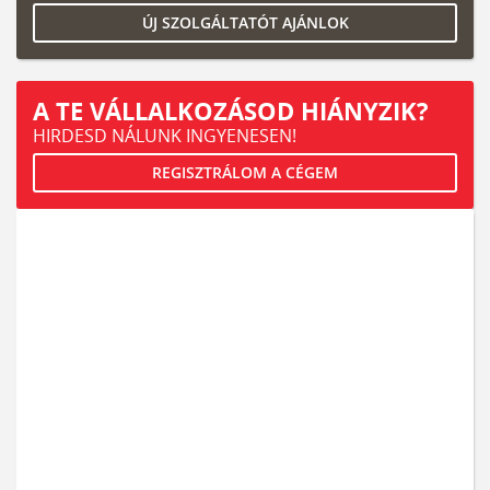
ÚJ SZOLGÁLTATÓT AJÁNLOK
A TE VÁLLALKOZÁSOD HIÁNYZIK?
HIRDESD NÁLUNK INGYENESEN!
REGISZTRÁLOM A CÉGEM