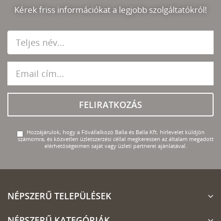
Kérek friss információkat a legjobb szolgáltatókról!
FELIRATKOZÁS
Hozzájárulok, hogy a Fővállalkozó Balla és Balla Kft. hírlevelet küldjön
számomra, és közvetlen üzletszerzési céllal megkeressen az általam megadott
elérhetőségeimen saját vagy üzleti partnerei ajánlatával.
NÉPSZERŰ TELEPÜLÉSEK
NÉPSZERŰ KATEGÓRIÁK