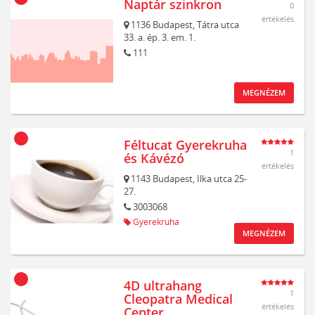
Naptár szinkron
0
értékelés
1136
Budapest,
Tátra utca
33. a. ép. 3. em. 1.
111
MEGNÉZEM
Féltucat Gyerekruha
1
és Kávézó
értékelés
1143
Budapest,
Ilka utca 25-
27.
3003068
Gyerekruha
MEGNÉZEM
4D ultrahang
1
Cleopatra Medical
értékelés
Center