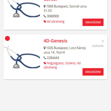
1068
Budapest,
Szondi utca
51-53
3088900
4d ultrahang
MEGNÉZEM
4D-Genesis
0
értékelés
1026
Budapest,
Lotz Károly
utca 14
, fszt/4
2284444
Nőgyógyász,
Szülész,
4d
ultrahang
MEGNÉZEM