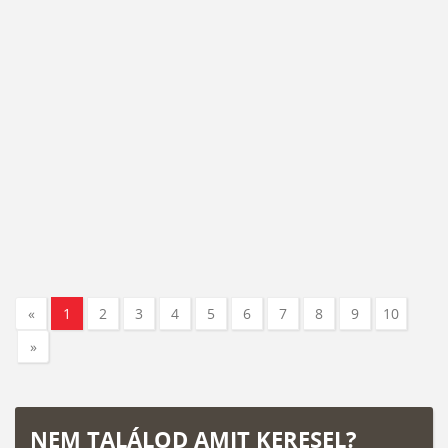
«
1
2
3
4
5
6
7
8
9
10
»
NEM TALÁLOD AMIT KERESEL?