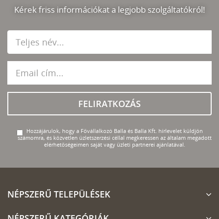
Kérek friss információkat a legjobb szolgáltatókról!
FELIRATKOZÁS
Hozzájárulok, hogy a Fővállalkozó Balla és Balla Kft. hírlevelet küldjön
számomra, és közvetlen üzletszerzési céllal megkeressen az általam megadott
elérhetőségeimen saját vagy üzleti partnerei ajánlatával.
NÉPSZERŰ TELEPÜLÉSEK
NÉPSZERŰ KATEGÓRIÁK