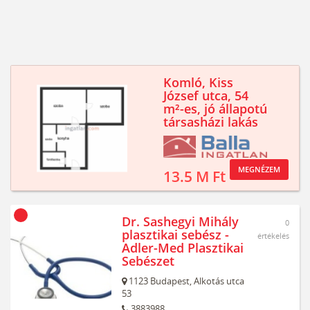
Komló, Kiss
József utca, 54
m²-es, jó állapotú
társasházi lakás
MEGNÉZEM
13.5 M Ft
Dr. Sashegyi Mihály
0
plasztikai sebész -
értékelés
Adler-Med Plasztikai
Sebészet
1123
Budapest,
Alkotás utca
53
3883988