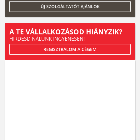
ÚJ SZOLGÁLTATÓT AJÁNLOK
A TE VÁLLALKOZÁSOD HIÁNYZIK?
HIRDESD NÁLUNK INGYENESEN!
REGISZTRÁLOM A CÉGEM