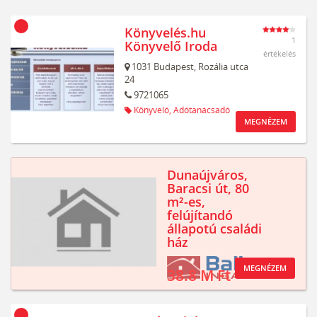
Könyvelés.hu
1
Könyvelő Iroda
értékelés
1031
Budapest,
Rozália utca
24
9721065
Könyvelő,
Adótanácsadó
MEGNÉZEM
Dunaújváros,
Baracsi út, 80
m²-es,
felújítandó
állapotú családi
ház
MEGNÉZEM
38.8 M Ft