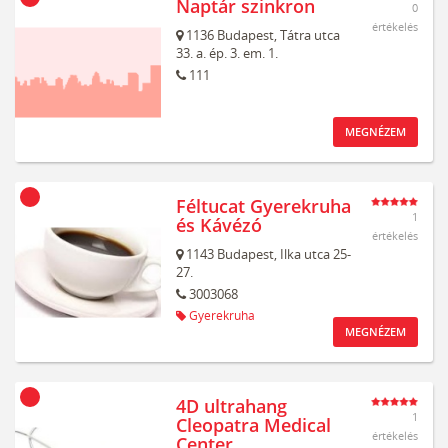
Naptár szinkron
0
értékelés
1136
Budapest,
Tátra utca
33. a. ép. 3. em. 1.
111
MEGNÉZEM
Féltucat Gyerekruha
1
és Kávézó
értékelés
1143
Budapest,
Ilka utca 25-
27.
3003068
Gyerekruha
MEGNÉZEM
4D ultrahang
1
Cleopatra Medical
értékelés
Center