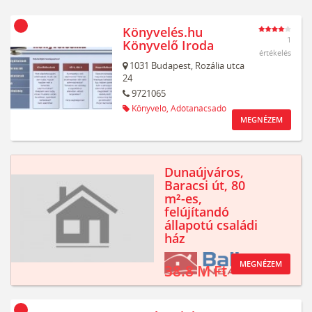
Könyvelés.hu
1
Könyvelő Iroda
értékelés
1031
Budapest,
Rozália utca
24
9721065
Könyvelő,
Adótanácsadó
MEGNÉZEM
Dunaújváros,
Baracsi út, 80
m²-es,
felújítandó
állapotú családi
ház
MEGNÉZEM
38.8 M Ft