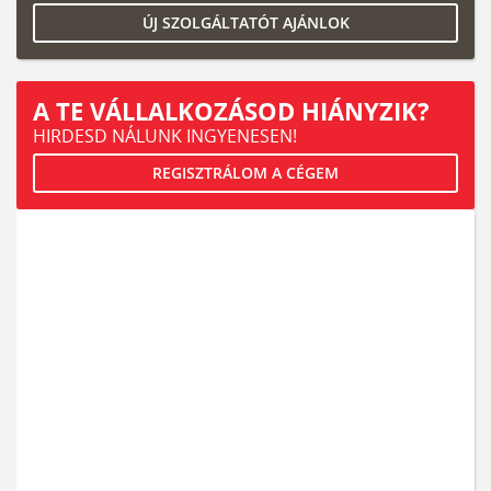
ÚJ SZOLGÁLTATÓT AJÁNLOK
A TE VÁLLALKOZÁSOD HIÁNYZIK?
HIRDESD NÁLUNK INGYENESEN!
REGISZTRÁLOM A CÉGEM