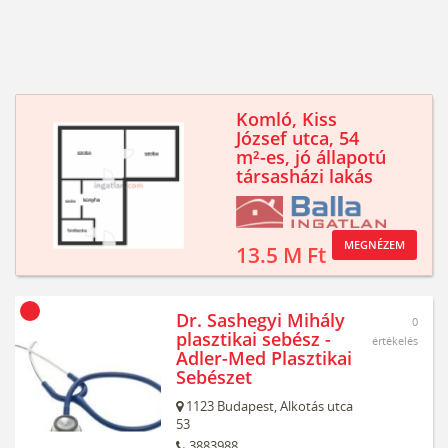
Komló, Kiss
József utca, 54
m²-es, jó állapotú
társasházi lakás
MEGNÉZEM
13.5 M Ft
Dr. Sashegyi Mihály
0
plasztikai sebész -
értékelés
Adler-Med Plasztikai
Sebészet
1123
Budapest,
Alkotás utca
53
3883988