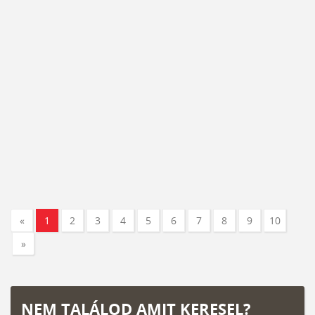
«
1
2
3
4
5
6
7
8
9
10
»
NEM TALÁLOD AMIT KERESEL?