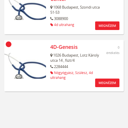
1068
Budapest,
Szondi utca
51-53
3088900
4d ultrahang
MEGNÉZEM
4D-Genesis
0
értékelés
1026
Budapest,
Lotz Károly
utca 14
, fszt/4
2284444
Nőgyógyász,
Szülész,
4d
ultrahang
MEGNÉZEM