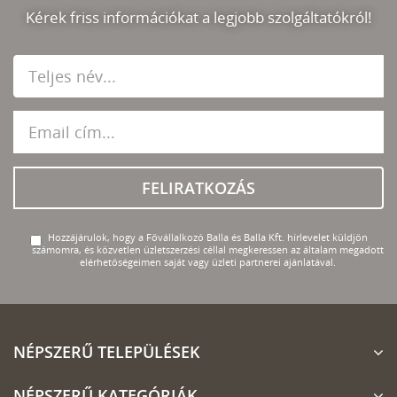
Kérek friss információkat a legjobb szolgáltatókról!
FELIRATKOZÁS
Hozzájárulok, hogy a Fővállalkozó Balla és Balla Kft. hírlevelet küldjön
számomra, és közvetlen üzletszerzési céllal megkeressen az általam megadott
elérhetőségeimen saját vagy üzleti partnerei ajánlatával.
NÉPSZERŰ TELEPÜLÉSEK
NÉPSZERŰ KATEGÓRIÁK