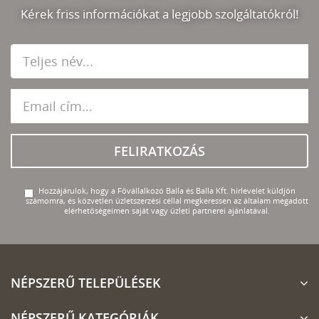
Kérek friss információkat a legjobb szolgáltatókról!
FELIRATKOZÁS
Hozzájárulok, hogy a Fővállalkozó Balla és Balla Kft. hírlevelet küldjön
számomra, és közvetlen üzletszerzési céllal megkeressen az általam megadott
elérhetőségeimen saját vagy üzleti partnerei ajánlatával.
NÉPSZERŰ TELEPÜLÉSEK
NÉPSZERŰ KATEGÓRIÁK