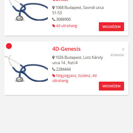
1068
Budapest,
Szondi utca
51-53
3088900
4d ultrahang
MEGNÉZEM
4D-Genesis
0
értékelés
1026
Budapest,
Lotz Károly
utca 14
, fszt/4
2284444
Nőgyógyász,
Szülész,
4d
ultrahang
MEGNÉZEM