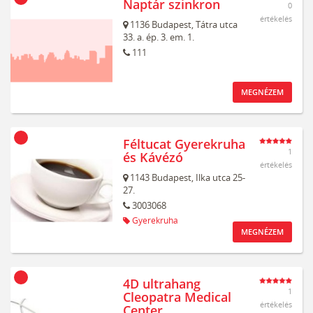
Naptár szinkron
0
értékelés
1136
Budapest,
Tátra utca
33. a. ép. 3. em. 1.
111
MEGNÉZEM
Féltucat Gyerekruha
1
és Kávézó
értékelés
1143
Budapest,
Ilka utca 25-
27.
3003068
Gyerekruha
MEGNÉZEM
4D ultrahang
1
Cleopatra Medical
értékelés
Center