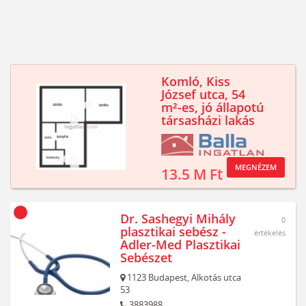
Komló, Kiss
József utca, 54
m²-es, jó állapotú
társasházi lakás
MEGNÉZEM
13.5 M Ft
Dr. Sashegyi Mihály
0
plasztikai sebész -
értékelés
Adler-Med Plasztikai
Sebészet
1123
Budapest,
Alkotás utca
53
3883988