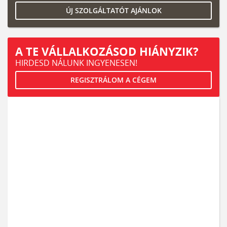
ÚJ SZOLGÁLTATÓT AJÁNLOK
A TE VÁLLALKOZÁSOD HIÁNYZIK?
HIRDESD NÁLUNK INGYENESEN!
REGISZTRÁLOM A CÉGEM