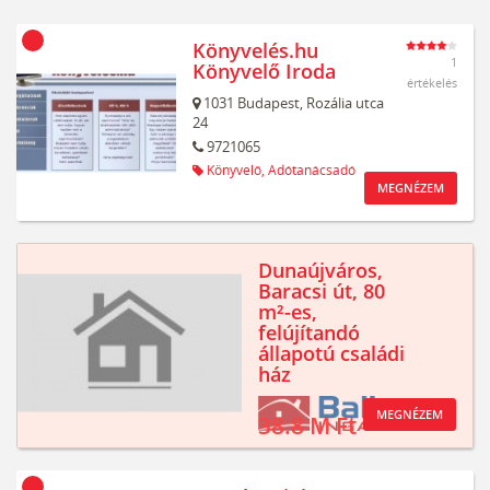
Könyvelés.hu
1
Könyvelő Iroda
értékelés
1031
Budapest,
Rozália utca
24
9721065
Könyvelő,
Adótanácsadó
MEGNÉZEM
Dunaújváros,
Baracsi út, 80
m²-es,
felújítandó
állapotú családi
ház
MEGNÉZEM
38.8 M Ft