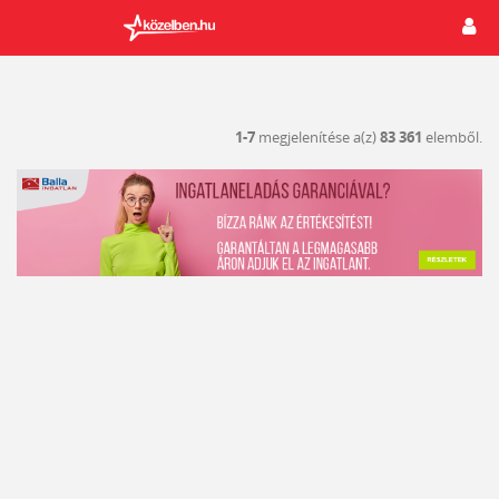
1-7
megjelenítése a(z)
83 361
elemből.