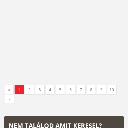
«
1
2
3
4
5
6
7
8
9
10
»
NEM TALÁLOD AMIT KERESEL?