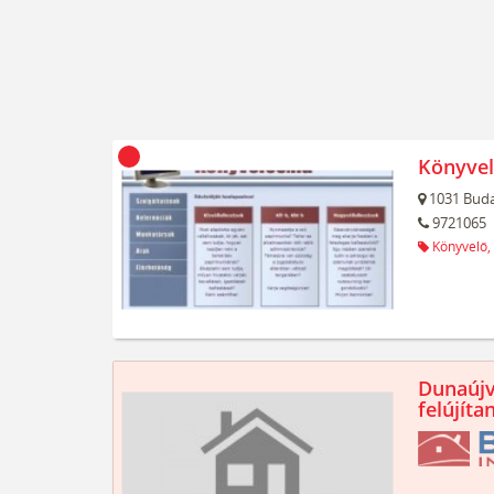
Könyvel
1031
Buda
9721065
Könyvelő,
Dunaújv
felújíta