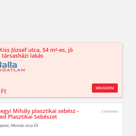
iss József utca, 54 m²-es, jó
 társasházi lakás
MEGNÉZEM
 Ft
egyi Mihály plasztikai sebész -
0
értékelés
ed Plasztikai Sebészet
pest,
Alkotás utca 53