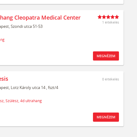
ahang Cleopatra Medical Center
1 értékelés
pest,
Szondi utca 51-53
ang
MEGNÉZEM
sis
0
értékelés
pest,
Lotz Károly utca 14
, fszt/4
sz,
Szülész,
4d ultrahang
MEGNÉZEM