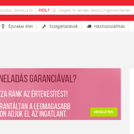
Éjszakai élet
Szolgáltatások
Házhozszállítás