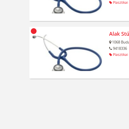
Plasztikai
Alak Stú
1068
Buda
9418336
Plasztikai