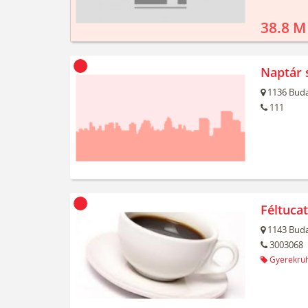
38.8 M
Naptár 
1136
Buda
111
Féltuca
1143
Buda
3003068
Gyerekru