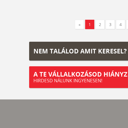
«
1
2
3
4
NEM TALÁLOD AMIT KERESEL?
A TE VÁLLALKOZÁSOD HIÁNYZ
HIRDESD NÁLUNK INGYENESEN!