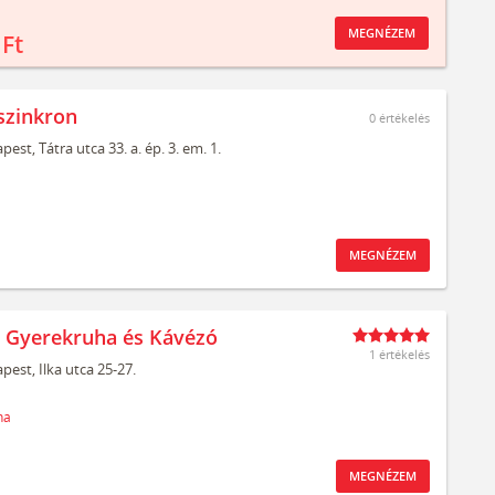
MEGNÉZEM
 Ft
szinkron
0
értékelés
pest,
Tátra utca 33. a. ép. 3. em. 1.
MEGNÉZEM
t Gyerekruha és Kávézó
1 értékelés
pest,
Ilka utca 25-27.
ha
MEGNÉZEM