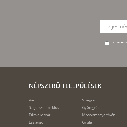
Hozzájárulo
NÉPSZERŰ TELEPÜLÉSEK
Vác
Visegrád
Szigetszentmiklós
Gyöngyös
Pilisvörösvár
Mosonmagyaróvár
Esztergom
Gyula