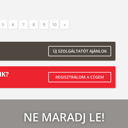
5
6
7
8
9
10
»
ÚJ SZOLGÁLTATÓT AJÁNLOK
IK?
REGISZTRÁLOM A CÉGEM
NE MARADJ LE!