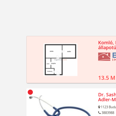
Komló, K
állapotú
13.5 M
Dr. Sash
Adler-M
1123
Buda
3883988