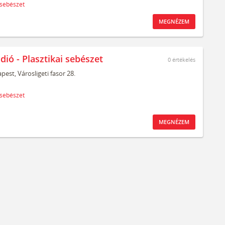
 sebészet
MEGNÉZEM
dió - Plasztikai sebészet
0
értékelés
pest,
Városligeti fasor 28.
 sebészet
MEGNÉZEM