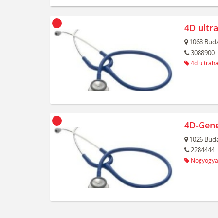
4D ultr
1068
Buda
3088900
4d ultrah
4D-Gene
1026
Buda
2284444
Nőgyógyá