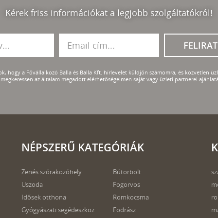
Kérek friss információkat a legjobb szolgáltatókról!
FELIRA
k, hogy a Fővállalkozó Balla és Balla Kft. hírlevelet küldjön számomra, és közvetlen üzle
megkeressen az általam megadott elérhetőségeimen saját vagy üzleti partnerei ajánlatá
NÉPSZERŰ KATEGÓRIÁK
K
Zenés szórakozóhely
Bútorbolt
sz
Uszoda
Fogorvos
m
Idősek otthona
Romkocsma
r
Gyógyászati segédeszköz
Fodrász
ma