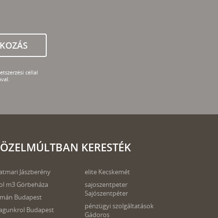
TKOZÁS
tszerzési céllal
val.
ÖZELMÚLTBAN KERESTÉK
atmari Jászberény
elite Kecskemét
ol m3 Görbeháza
sajoszentpeter
Sajószentpéter
omán Budapest
pénzügyi szolgáltatások
gunkrol Budapest
Gádoros