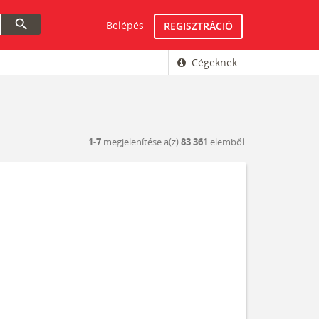
search
Belépés
REGISZTRÁCIÓ
Cégeknek
1-7
megjelenítése a(z)
83 361
elemből.