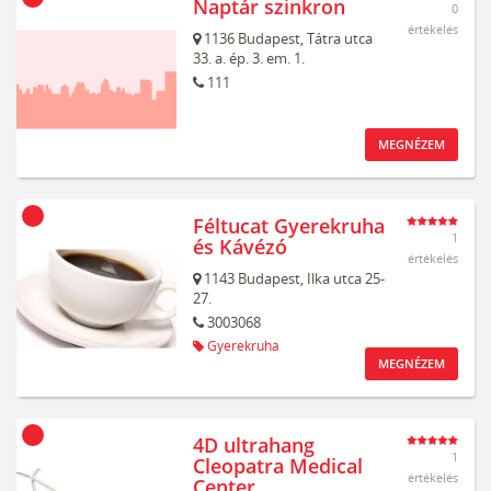
Naptár szinkron
0
értékelés
1136
Budapest,
Tátra utca
33. a. ép. 3. em. 1.
111
MEGNÉZEM
Féltucat Gyerekruha
1
és Kávézó
értékelés
1143
Budapest,
Ilka utca 25-
27.
3003068
Gyerekruha
MEGNÉZEM
4D ultrahang
1
Cleopatra Medical
értékelés
Center