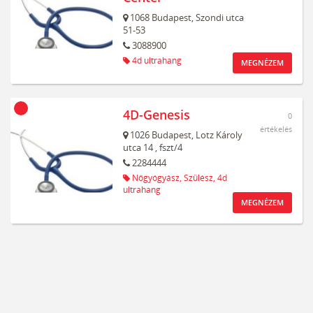
1068
Budapest,
Szondi utca
51-53
3088900
4d ultrahang
MEGNÉZEM
4D-Genesis
0
értékelés
1026
Budapest,
Lotz Károly
utca 14
, fszt/4
2284444
Nőgyógyász,
Szülész,
4d
ultrahang
MEGNÉZEM