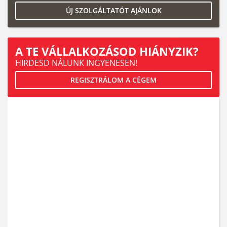
ÚJ SZOLGÁLTATÓT AJÁNLOK
A TE VÁLLALKOZÁSOD HIÁNYZIK?
HIRDESD NÁLUNK INGYENESEN!
REGISZTRÁLOM A CÉGEM