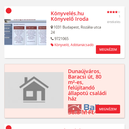
Könyvelés.hu
1
Könyvelő Iroda
értékelés
1031
Budapest,
Rozália utca
24
9721065
Könyvelő,
Adótanácsadó
MEGNÉZEM
Dunaújváros,
Baracsi út, 80
m²-es,
felújítandó
állapotú családi
ház
MEGNÉZEM
38.8 M Ft