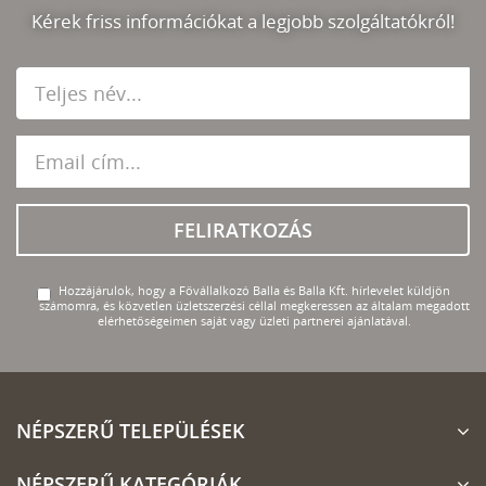
Kérek friss információkat a legjobb szolgáltatókról!
FELIRATKOZÁS
Hozzájárulok, hogy a Fővállalkozó Balla és Balla Kft. hírlevelet küldjön
számomra, és közvetlen üzletszerzési céllal megkeressen az általam megadott
elérhetőségeimen saját vagy üzleti partnerei ajánlatával.
NÉPSZERŰ TELEPÜLÉSEK
NÉPSZERŰ KATEGÓRIÁK