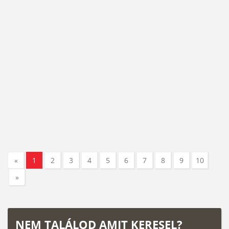
«
1
2
3
4
5
6
7
8
9
10
»
NEM TALÁLOD AMIT KERESEL?