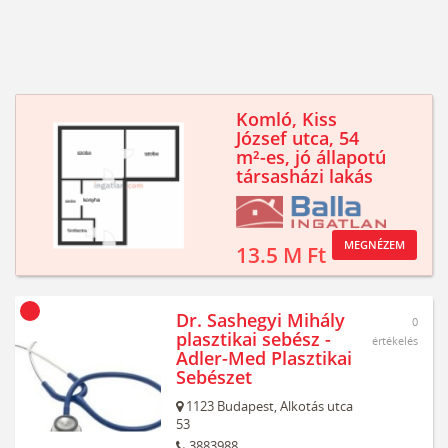
Komló, Kiss
József utca, 54
m²-es, jó állapotú
társasházi lakás
MEGNÉZEM
13.5 M Ft
Dr. Sashegyi Mihály
0
plasztikai sebész -
értékelés
Adler-Med Plasztikai
Sebészet
1123
Budapest,
Alkotás utca
53
3883988