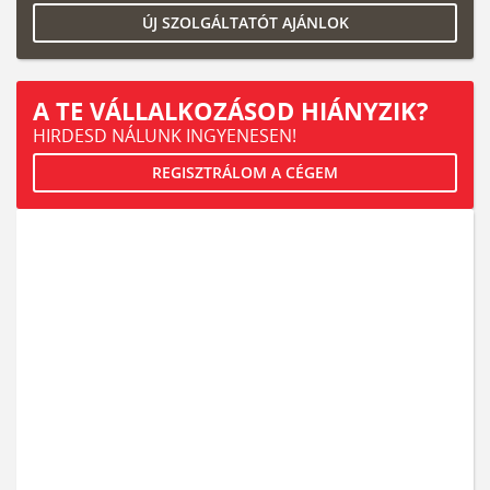
ÚJ SZOLGÁLTATÓT AJÁNLOK
A TE VÁLLALKOZÁSOD HIÁNYZIK?
HIRDESD NÁLUNK INGYENESEN!
REGISZTRÁLOM A CÉGEM