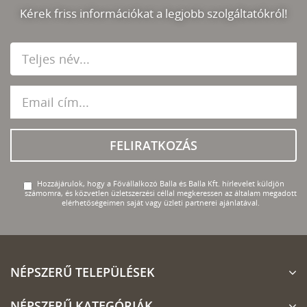
Kérek friss információkat a legjobb szolgáltatókról!
FELIRATKOZÁS
Hozzájárulok, hogy a Fővállalkozó Balla és Balla Kft. hírlevelet küldjön
számomra, és közvetlen üzletszerzési céllal megkeressen az általam megadott
elérhetőségeimen saját vagy üzleti partnerei ajánlatával.
NÉPSZERŰ TELEPÜLÉSEK
NÉPSZERŰ KATEGÓRIÁK