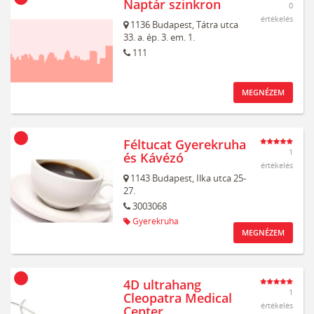
Naptár szinkron
0
értékelés
1136
Budapest,
Tátra utca
33. a. ép. 3. em. 1.
111
MEGNÉZEM
Féltucat Gyerekruha
1
és Kávézó
értékelés
1143
Budapest,
Ilka utca 25-
27.
3003068
Gyerekruha
MEGNÉZEM
4D ultrahang
1
Cleopatra Medical
értékelés
Center