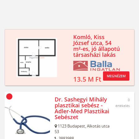
Komló, Kiss
József utca, 54
m²-es, jó állapotú
társasházi lakás
MEGNÉZEM
13.5 M Ft
Dr. Sashegyi Mihály
0
plasztikai sebész -
értékelés
Adler-Med Plasztikai
Sebészet
1123
Budapest,
Alkotás utca
53
3883988