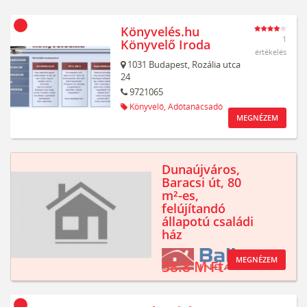
Könyvelés.hu
1
Könyvelő Iroda
értékelés
1031
Budapest,
Rozália utca
24
9721065
Könyvelő,
Adótanácsadó
MEGNÉZEM
Dunaújváros,
Baracsi út, 80
m²-es,
felújítandó
állapotú családi
ház
MEGNÉZEM
38.8 M Ft