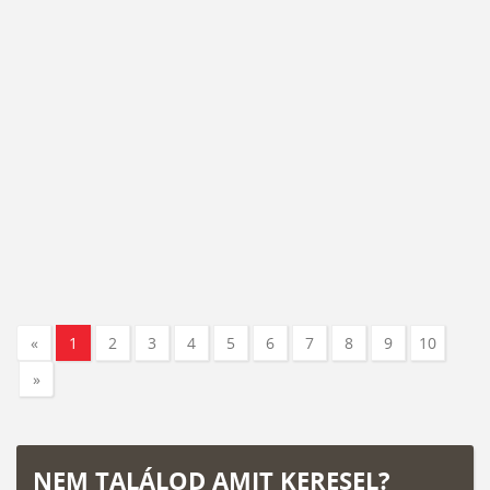
«
1
2
3
4
5
6
7
8
9
10
»
NEM TALÁLOD AMIT KERESEL?