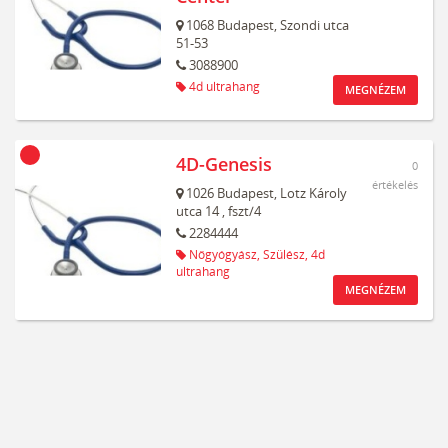
1068
Budapest,
Szondi utca
51-53
3088900
4d ultrahang
MEGNÉZEM
4D-Genesis
0
értékelés
1026
Budapest,
Lotz Károly
utca 14
, fszt/4
2284444
Nőgyógyász,
Szülész,
4d
ultrahang
MEGNÉZEM