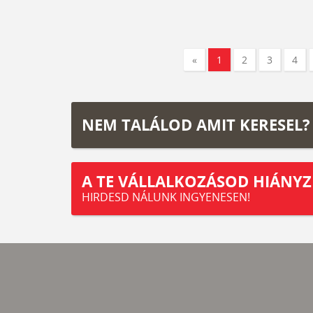
«
1
2
3
4
NEM TALÁLOD AMIT KERESEL?
A TE VÁLLALKOZÁSOD HIÁNYZ
HIRDESD NÁLUNK INGYENESEN!