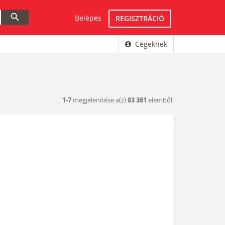
search
Belépés
REGISZTRÁCIÓ
Cégeknek
1-7
megjelenítése a(z)
83 361
elemből.