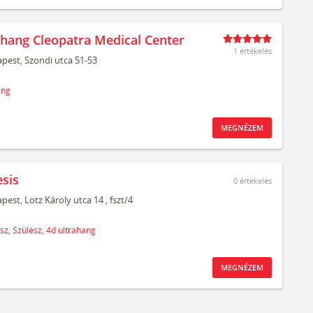
ahang Cleopatra Medical Center
1 értékelés
pest,
Szondi utca 51-53
ang
MEGNÉZEM
sis
0
értékelés
pest,
Lotz Károly utca 14
, fszt/4
sz,
Szülész,
4d ultrahang
MEGNÉZEM