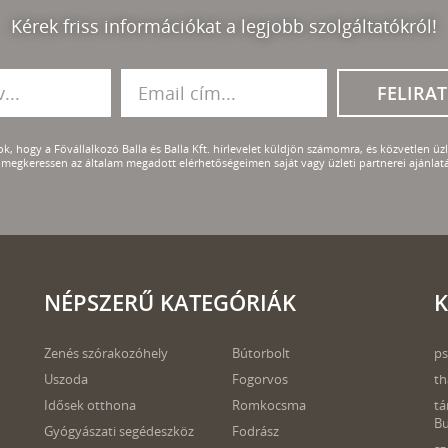
Kérek friss információkat a legjobb szolgáltatókról!
FELIRA
k, hogy a Fővállalkozó Balla és Balla Kft. hírlevelet küldjön számomra, és közvetlen üzle
megkeressen az általam megadott elérhetőségeimen saját vagy üzleti partnerei ajánlatá
NÉPSZERŰ KATEGÓRIÁK
K
Zenés szórakozóhely
Bútorbolt
ps
Uszoda
Fogorvos
th
Idősek otthona
Romkocsma
tá
B
Gyógyászati segédeszköz
Fodrász