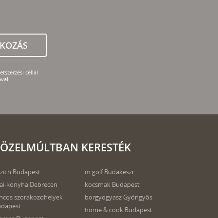
TKOZÁS
tszerzési céllal
val.
ÖZELMÚLTBAN KERESTÉK
zich Budapest
m.golf Budakeszi
ai-konyha Debrecen
kocsmak Budapest
ncos szorakozohelyek
borgyogyasz Gyöngyös
udapest
home & cook Budapest