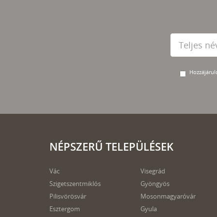
Hozzájárulo
NÉPSZERŰ TELEPÜLÉSEK
Vác
Visegrád
Szigetszentmiklós
Gyöngyös
Pilisvörösvár
Mosonmagyaróvár
Esztergom
Gyula