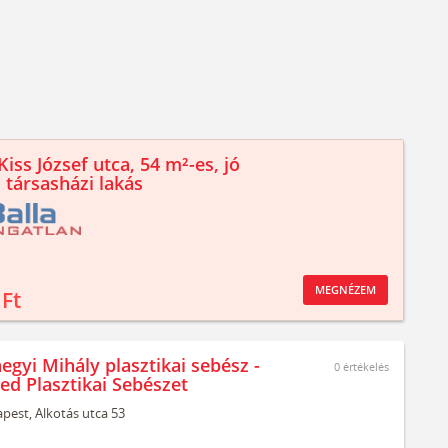
iss József utca, 54 m²-es, jó
 társasházi lakás
MEGNÉZEM
 Ft
egyi Mihály plasztikai sebész -
0
értékelés
ed Plasztikai Sebészet
pest,
Alkotás utca 53