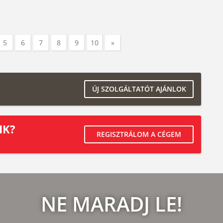
5
6
7
8
9
10
»
ÚJ SZOLGÁLTATÓT AJÁNLOK
IK?
REGISZTRÁLOM A CÉGEM
NE MARADJ LE!