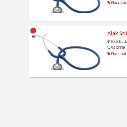
Plasztikai
Alak Stú
1068
Buda
9418336
Plasztikai