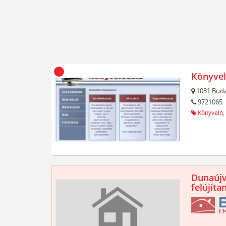
Könyvel
1031
Buda
9721065
Könyvelő,
Dunaújv
felújíta