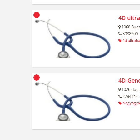
4D ultr
1068
Buda
3088900
4d ultrah
4D-Gene
1026
Buda
2284444
Nőgyógyá