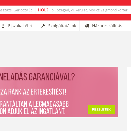
Éjszakai élet
Szolgáltatások
Házhozszállítás