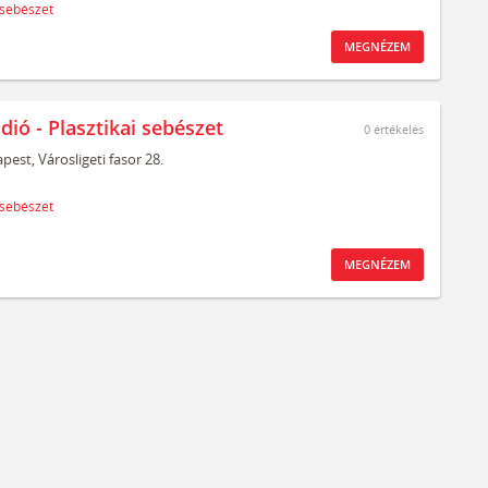
 sebészet
MEGNÉZEM
dió - Plasztikai sebészet
0
értékelés
pest,
Városligeti fasor 28.
 sebészet
MEGNÉZEM