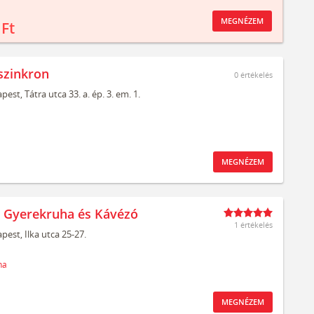
MEGNÉZEM
 Ft
szinkron
0
értékelés
pest,
Tátra utca 33. a. ép. 3. em. 1.
MEGNÉZEM
t Gyerekruha és Kávézó
1 értékelés
pest,
Ilka utca 25-27.
ha
MEGNÉZEM