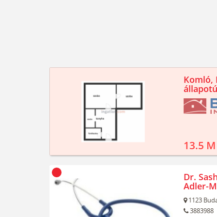
Komló, K
állapotú
13.5 M
Dr. Sash
Adler-M
1123
Buda
3883988