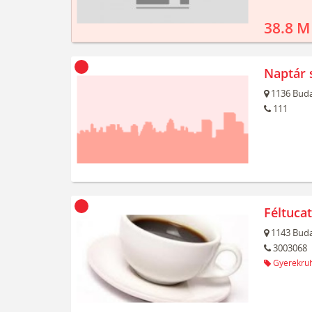
38.8 M
Naptár 
1136
Buda
111
Féltuca
1143
Buda
3003068
Gyerekru