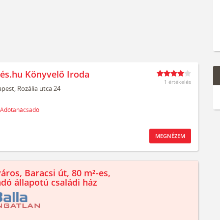
és.hu Könyvelő Iroda
1 értékelés
pest,
Rozália utca 24
Adótanácsadó
MEGNÉZEM
áros, Baracsi út, 80 m²-es,
ndó állapotú családi ház