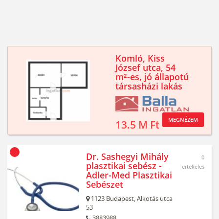
Komló, Kiss
József utca, 54
m²-es, jó állapotú
társasházi lakás
MEGNÉZEM
13.5 M Ft
Dr. Sashegyi Mihály
0
plasztikai sebész -
értékelés
Adler-Med Plasztikai
Sebészet
1123
Budapest,
Alkotás utca
53
3883988