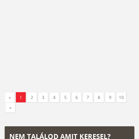
«
1
2
3
4
5
6
7
8
9
10
»
NEM TALÁLOD AMIT KERESEL?