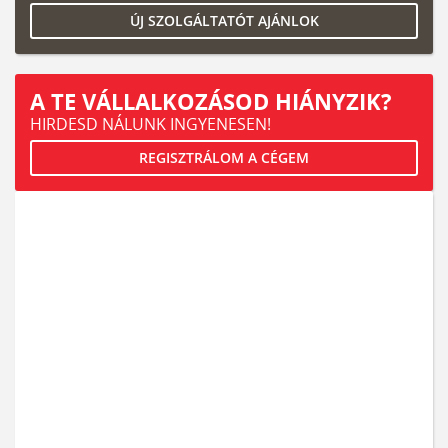
ÚJ SZOLGÁLTATÓT AJÁNLOK
A TE VÁLLALKOZÁSOD HIÁNYZIK?
HIRDESD NÁLUNK INGYENESEN!
REGISZTRÁLOM A CÉGEM