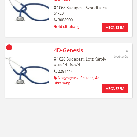
1068
Budapest,
Szondi utca
51-53
3088900
4d ultrahang
MEGNÉZEM
4D-Genesis
0
értékelés
1026
Budapest,
Lotz Károly
utca 14
, fszt/4
2284444
Nőgyógyász,
Szülész,
4d
ultrahang
MEGNÉZEM