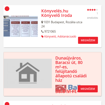
Könyvelés.hu
1
Könyvelő Iroda
értékelés
1031
Budapest,
Rozália utca
24
9721065
Könyvelő,
Adótanácsadó
MEGNÉZEM
Dunaújváros,
Baracsi út, 80
m²-es,
felújítandó
állapotú családi
ház
MEGNÉZEM
38.8 M Ft