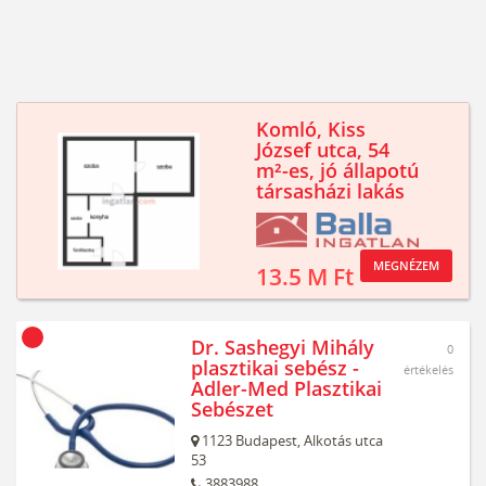
Komló, Kiss
József utca, 54
m²-es, jó állapotú
társasházi lakás
MEGNÉZEM
13.5 M Ft
Dr. Sashegyi Mihály
0
plasztikai sebész -
értékelés
Adler-Med Plasztikai
Sebészet
1123
Budapest,
Alkotás utca
53
3883988