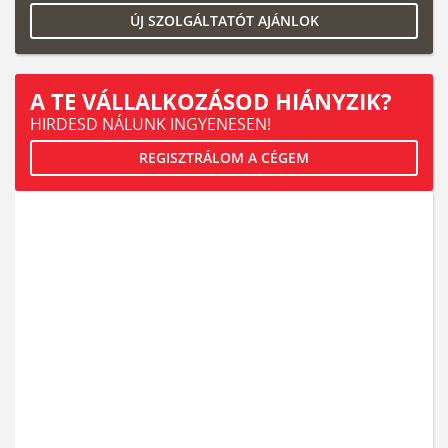
ÚJ SZOLGÁLTATÓT AJÁNLOK
A TE VÁLLALKOZÁSOD HIÁNYZIK?
HIRDESD NÁLUNK INGYENESEN!
REGISZTRÁLOM A CÉGEM