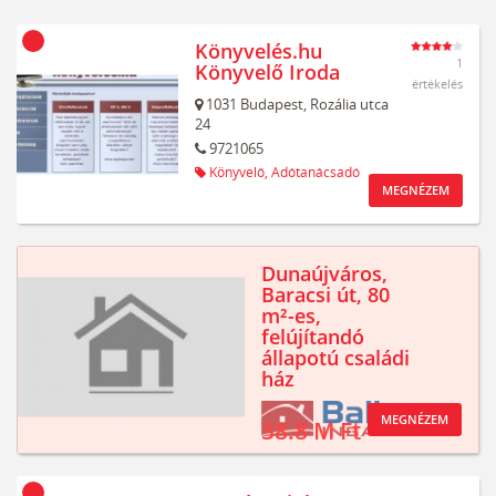
Könyvelés.hu
1
Könyvelő Iroda
értékelés
1031
Budapest,
Rozália utca
24
9721065
Könyvelő,
Adótanácsadó
MEGNÉZEM
Dunaújváros,
Baracsi út, 80
m²-es,
felújítandó
állapotú családi
ház
MEGNÉZEM
38.8 M Ft