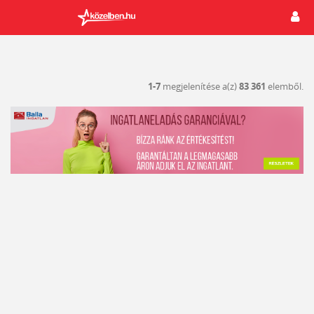
1-7
megjelenítése a(z)
83 361
elemből.