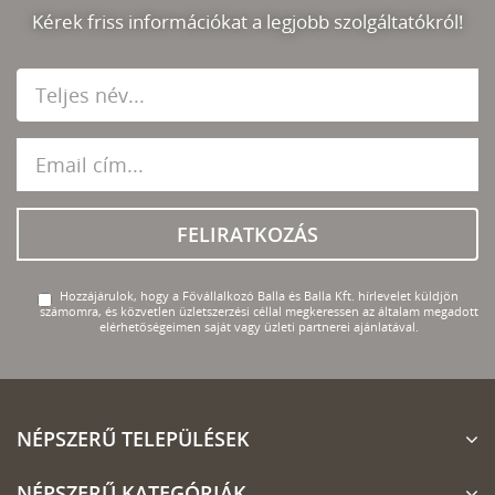
Kérek friss információkat a legjobb szolgáltatókról!
FELIRATKOZÁS
Hozzájárulok, hogy a Fővállalkozó Balla és Balla Kft. hírlevelet küldjön
számomra, és közvetlen üzletszerzési céllal megkeressen az általam megadott
elérhetőségeimen saját vagy üzleti partnerei ajánlatával.
NÉPSZERŰ TELEPÜLÉSEK
NÉPSZERŰ KATEGÓRIÁK