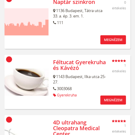
Naptár szinkron
0
értékelés
1136
Budapest,
Tátra utca
33. a. ép. 3. em. 1.
111
MEGNÉZEM
Féltucat Gyerekruha
1
és Kávézó
értékelés
1143
Budapest,
Ilka utca 25-
27.
3003068
Gyerekruha
MEGNÉZEM
4D ultrahang
1
Cleopatra Medical
értékelés
Center