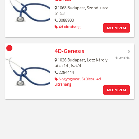
1068
Budapest,
Szondi utca
51-53
3088900
4d ultrahang
MEGNÉZEM
4D-Genesis
0
értékelés
1026
Budapest,
Lotz Károly
utca 14
, fszt/4
2284444
Nőgyógyász,
Szülész,
4d
ultrahang
MEGNÉZEM