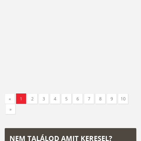
«
1
2
3
4
5
6
7
8
9
10
»
NEM TALÁLOD AMIT KERESEL?