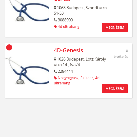
1068
Budapest,
Szondi utca
51-53
3088900
4d ultrahang
MEGNÉZEM
4D-Genesis
0
értékelés
1026
Budapest,
Lotz Károly
utca 14
, fszt/4
2284444
Nőgyógyász,
Szülész,
4d
ultrahang
MEGNÉZEM