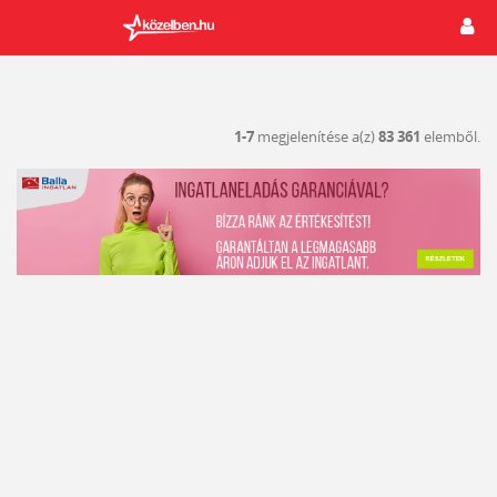
1-7
megjelenítése a(z)
83 361
elemből.