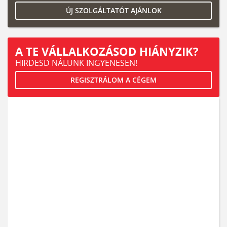
ÚJ SZOLGÁLTATÓT AJÁNLOK
A TE VÁLLALKOZÁSOD HIÁNYZIK?
HIRDESD NÁLUNK INGYENESEN!
REGISZTRÁLOM A CÉGEM