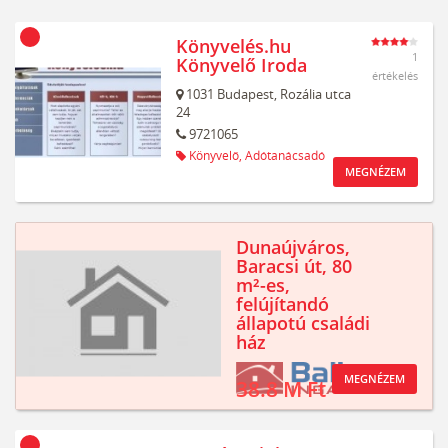
Könyvelés.hu
1
Könyvelő Iroda
értékelés
1031
Budapest,
Rozália utca
24
9721065
Könyvelő,
Adótanácsadó
MEGNÉZEM
Dunaújváros,
Baracsi út, 80
m²-es,
felújítandó
állapotú családi
ház
MEGNÉZEM
38.8 M Ft