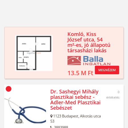
Komló, Kiss
József utca, 54
m²-es, jó állapotú
társasházi lakás
MEGNÉZEM
13.5 M Ft
Dr. Sashegyi Mihály
0
plasztikai sebész -
értékelés
Adler-Med Plasztikai
Sebészet
1123
Budapest,
Alkotás utca
53
3883988