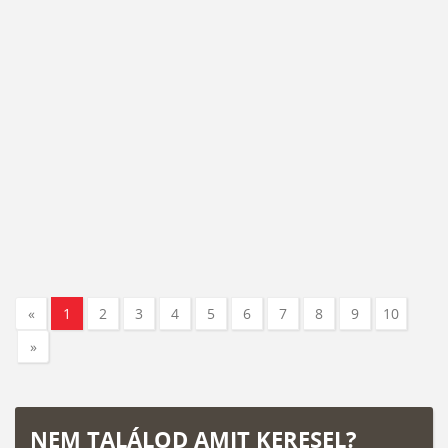
«
1
2
3
4
5
6
7
8
9
10
»
NEM TALÁLOD AMIT KERESEL?