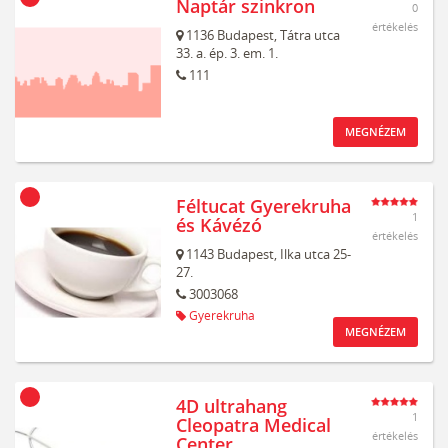
Naptár szinkron
0
értékelés
1136
Budapest,
Tátra utca
33. a. ép. 3. em. 1.
111
MEGNÉZEM
Féltucat Gyerekruha
1
és Kávézó
értékelés
1143
Budapest,
Ilka utca 25-
27.
3003068
Gyerekruha
MEGNÉZEM
4D ultrahang
1
Cleopatra Medical
értékelés
Center