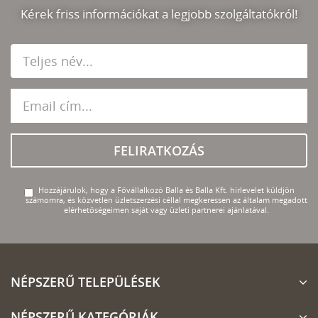
Kérek friss információkat a legjobb szolgáltatókról!
FELIRATKOZÁS
Hozzájárulok, hogy a Fővállalkozó Balla és Balla Kft. hírlevelet küldjön
számomra, és közvetlen üzletszerzési céllal megkeressen az általam megadott
elérhetőségeimen saját vagy üzleti partnerei ajánlatával.
NÉPSZERŰ TELEPÜLÉSEK
NÉPSZERŰ KATEGÓRIÁK