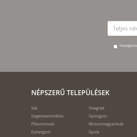
Hozzájárulo
NÉPSZERŰ TELEPÜLÉSEK
Vác
Visegrád
Szigetszentmiklós
Gyöngyös
Pilisvörösvár
Mosonmagyaróvár
Esztergom
Gyula