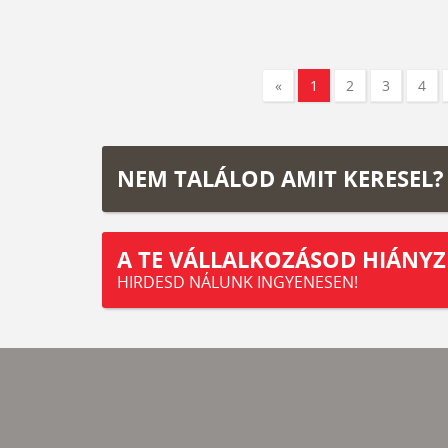
«
1
2
3
4
NEM TALÁLOD AMIT KERESEL?
A TE VÁLLALKOZÁSOD HIÁNYZ
HIRDESD NÁLUNK INGYENESEN!