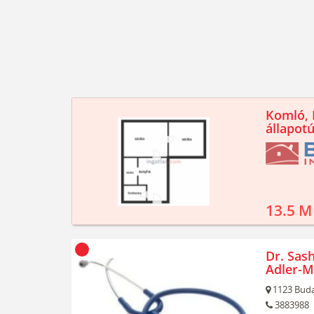
Komló, K
állapotú
13.5 M
Dr. Sash
Adler-M
1123
Buda
3883988