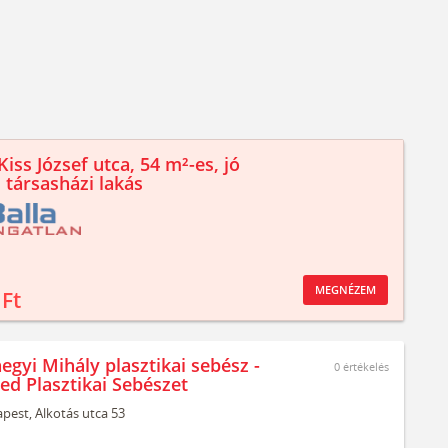
iss József utca, 54 m²-es, jó
 társasházi lakás
MEGNÉZEM
 Ft
egyi Mihály plasztikai sebész -
0
értékelés
ed Plasztikai Sebészet
pest,
Alkotás utca 53