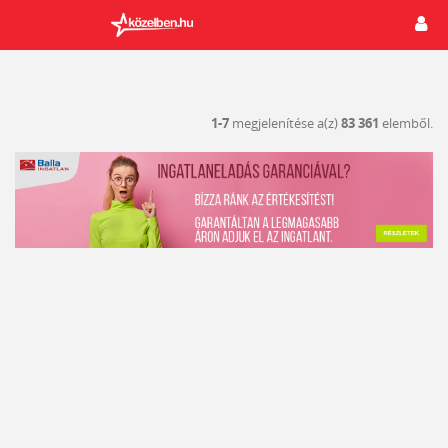
1-7
megjelenítése a(z)
83 361
elemből.