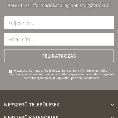
Kérek friss információkat a legjobb szolgáltatókról!
FELIRATKOZÁS
Hozzájárulok, hogy a Fővállalkozó Balla és Balla Kft. hírlevelet küldjön
számomra, és közvetlen üzletszerzési céllal megkeressen az általam megadott
elérhetőségeimen saját vagy üzleti partnerei ajánlatával.
NÉPSZERŰ TELEPÜLÉSEK
NÉPSZERŰ KATEGÓRIÁK