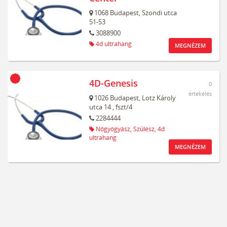
1068
Budapest,
Szondi utca
51-53
3088900
4d ultrahang
MEGNÉZEM
4D-Genesis
0
értékelés
1026
Budapest,
Lotz Károly
utca 14
, fszt/4
2284444
Nőgyógyász,
Szülész,
4d
ultrahang
MEGNÉZEM