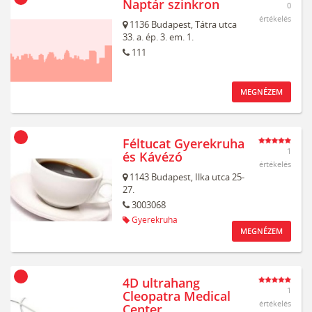
Naptár szinkron
0
értékelés
1136
Budapest,
Tátra utca
33. a. ép. 3. em. 1.
111
MEGNÉZEM
Féltucat Gyerekruha
1
és Kávézó
értékelés
1143
Budapest,
Ilka utca 25-
27.
3003068
Gyerekruha
MEGNÉZEM
4D ultrahang
1
Cleopatra Medical
értékelés
Center