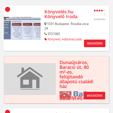
Könyvelés.hu
1
Könyvelő Iroda
értékelés
1031
Budapest,
Rozália utca
24
9721065
Könyvelő,
Adótanácsadó
MEGNÉZEM
Dunaújváros,
Baracsi út, 80
m²-es,
felújítandó
állapotú családi
ház
MEGNÉZEM
38.8 M Ft