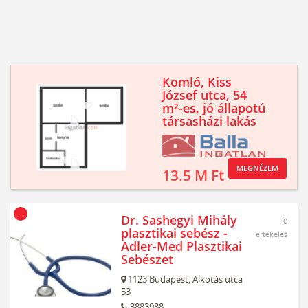
Komló, Kiss
József utca, 54
m²-es, jó állapotú
társasházi lakás
MEGNÉZEM
13.5 M Ft
Dr. Sashegyi Mihály
0
plasztikai sebész -
értékelés
Adler-Med Plasztikai
Sebészet
1123
Budapest,
Alkotás utca
53
3883988