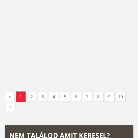
«
1
2
3
4
5
6
7
8
9
10
»
NEM TALÁLOD AMIT KERESEL?