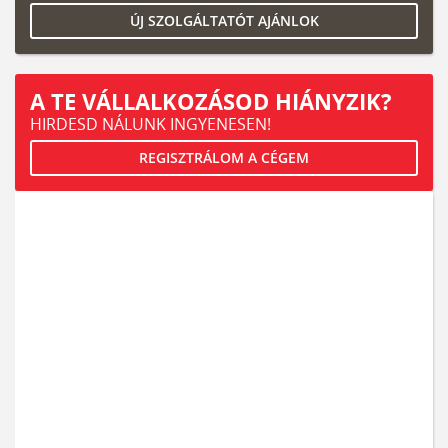
ÚJ SZOLGÁLTATÓT AJÁNLOK
A TE VÁLLALKOZÁSOD HIÁNYZIK?
HIRDESD NÁLUNK INGYENESEN!
REGISZTRÁLOM A CÉGEM